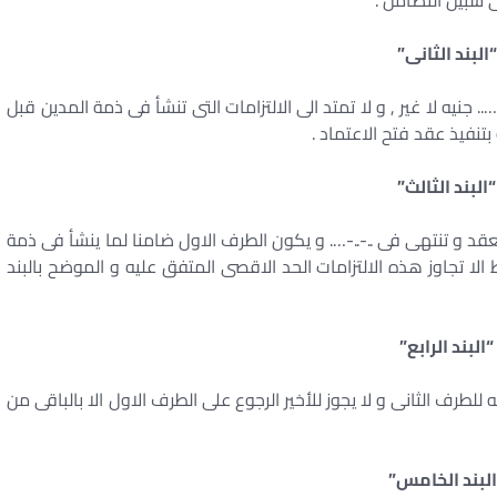
ى سبيل التضامن .
“البند الثانى”
يه لا غير , و لا تمتد الى الالتزامات التى تنشأ فى ذمة المدين قبل
تنفيذ عقد فتح الاعتماد .
“البند الثالث”
العقد و تنتهى فى ..-..-…. و يكون الطرف الاول ضامنا لما ينشأ فى ذمة
لا تجاوز هذه الالتزامات الحد الاقصى المتفق عليه و الموضح بالبند
“البند الرابع”
للطرف الثانى و لا يجوز للأخير الرجوع على الطرف الاول الا بالباقى من
البند الخامس”