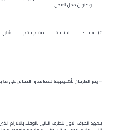
…….. و عنوان محل العمل ……..
2) السيد / …….. الجنسية …….. مقيم برقم …….. شا
……..
– يقر الطرفان بأهليتهما للتعاقد و الاتفاق على ما يل
يتعهد الطرف الاول للطرف الثانى بالوفاء بالالتزام ا