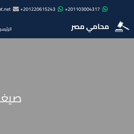
t.net
201220615243+
201103004317+
محامي مصر
الرئيسي
صيغة