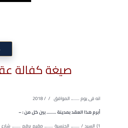
↓
صيغة كفالة عقد
انه فى يوم …….. الموافق / / 2018
أبرم هذا العقد بمدينة …….. بين كل من : –
1) السيد / …….. الجنسية …….. مقيم برقم …….. شا