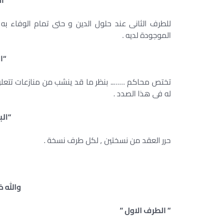
“ال
للطرف الثانى عند حلول الدين و حتى تمام الوفاء ب
الموجودة لديه .
“ال
تختص محاكم …….. بنظر ما قد ينشب من منازعات تتعلق ب
له فى هذا الصدد .
“الب
حرر العقد من نسختين , لكل طرف نسخة .
والله خي
” الطرف الاول ”