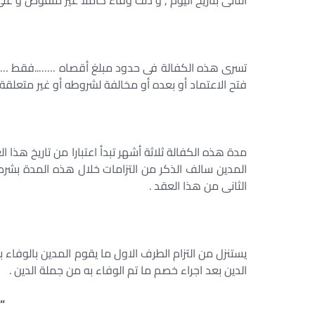
الثانى بتاريخ اليوم , و ذلك وفاء كاملا غير منقوص و عل
تسرى هذه الكفالة فى حدود مبلغ أقصاه ……..فقط …….. جن
فتح الاعتماد أو بعده أو مخالفة لشروطه أو غير متعلقة ب
مدة هذه الكفالة ثلاثة أشهر تبدأ اعتبارا من تاريخ هذا 
المدين سالف الذكر من التزامات خلال هذه المدة بشرط ا
الثانى من هذا العقد .
يستنزل من التزام الطرف الاول ما يقوم المدين بالوفاء به 
الدين بعد اجراء خصم ما تم الوفاء به من جملة الدين .
“