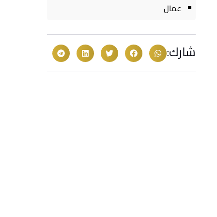
عمال
شارك: