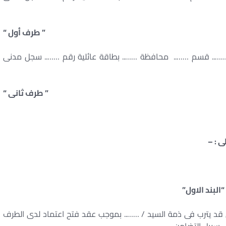
” طرف أول “
رع …….. قسم …….. محافظة …….. بطاقة عائلية رقم …….. سجل مدنى
” طرف ثانى “
ى : –
“البند الاول”
لذى قد يترب فى ذمة السيد / …….. بموجب عقد فتح اعتماد لدى الطرف