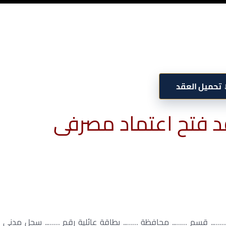
تحميل العقد
 فتح اعتماد مصرفى
رع …….. قسم …….. محافظة …….. بطاقة عائلية رقم …….. سجل مدنى