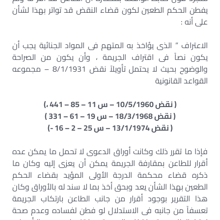
يفطن الحكم الطعين لكون قضاء النقض قد تواتر بهذا لشأن
على أنه :
الاعتراف ” الذى يؤاخذ به المتهم فى المواد الجنائية يجب أن
يكون نصاً فى اقتراف الجريمة ، وأن يكون من الصراحة
والوضوح بحيث لا يحتمل تأويلاً نقض 8/1/1931 – مجموعه
القواعد القانونية
( نقض 10/5/1960 – س 11 – 85 – 441 ،)
( نقض 18/3/1968 – س 19 – 61 – 331 )
( نقض 13/1/1974 – س 25 – 2 – 16 -)
فإذا ما تقرر ذلك وكانت أوراق الدعوى لا تحمل ما يمكن عده
أقرار للطاعن بمقارفة الجريمة يمكن أن يعزى إليه وكان ما
ذكره قضاء محكمة الدرجة الأولى المؤيد بقضاء الحكم
الطعين بهذا الشأن يعد وبحق أخذ بما لا سند له بالأوراق وكان
هذا التقرير بوجود أقرار من جانب الطاعن بارتكاب الجريمة
تعسفاً من جانبه فى الاستدلال لو فطن لفساده وعدم صحة