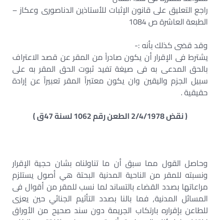
راجع التعليق على قانون الإثبات للأستاذين الدناصورى وعكاز –
الطبعة العاشرة ص 1084
وقد قضى كذلك بأنه :-
يشترط فى الإقرار أن يكون صادراً من المقر عن قصد الاعتراف
بالحق المدعى به فى صيغة تفيد ثبوت الحق المقر به على
سبيل الجزم واليقين وان يكون معتبراً المقر تعبيراً عن إرادة
حقيقية .
( نقض 2/4/1978 الطعن رقم 1062 لسنة 47ق )
وحاصل القول مما سبق أن ما تناولناه بشان حجية الإقرار
ونسبته للمقر من الناحية المدنية البحتة هي أصول يستلزم
مراعاتها بصدد القضاء بالتساند لما نسب للمقر من أقوال فى
المسائل المدنية, فما بالنا بصدد التأثيم الجنائي حين يعزى
للطاعن بإقراره بارتكاب الجريمة دون سند صحيح من الأوراق