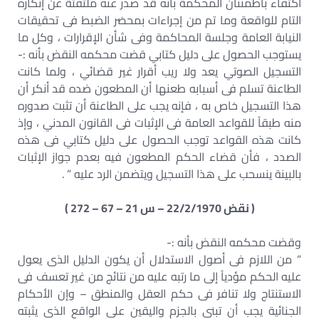
اكتفاء باطمئنان المحكمة بأنه قد صدر عنه ملتفتة عن إنكاره
التام للواقعة وما تم من إجراءات بمحضر الضبط فى تحقيقات
النيابة العامة وجلسة المحاكمة وفى شأن الإقرارات ، وكل ما
يستوجب الحصول على دليل كتابي قضت محكمه النقض بأنه :-
التسجيل الصوتي يعد ولا ريب أقرار غير قضائي ، ولما كانت
الطاعنة تسلم فى أسبابه طعنها أن المطعون ضده قد أنكر أن
هذا التسجيل خاص به ، فإنه يجب على الطاعنة أن تثبت صدوره
منه طبقاً للقواعد العامة فى الإثبات فى القانون المدني ، وإذ
كانت هذه القواعد توجب الحصول على دليل كتابي فى هذه
الصدد ، فأن قضاء الحكم المطعون فيه بعدم جواز الإثبات
بالبينة ينسحب على هذا التسجيل ويتضمن الرد عليه ” .
( نقض 22/2/1970 – س 21 – 67 – 272 )
وقضت محكمه النقض بأنه :-
” من اللازم فى أصول الاستدلال أن يكون الدليل الذى يعول
عليه الحكم مؤدياً إلى ما رتبه عليه من نتائج من غير تعسف فى
الاستنتاج ولا تنافر فى حكم العقل والمنطق – وإن الأحكام
الجنائية يجب أن تبنى بالجزم واليقين على الواقع الذى يثبته