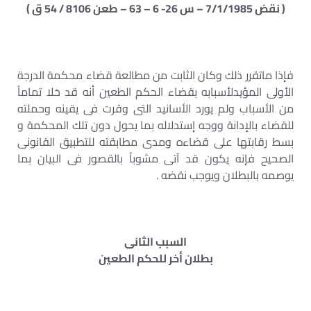
( نقض 7/1/1985 – س 26- 6 – 63 – طعن 8106 / 54 ق )
فإذا ماتقرر ذلك وكان الثابت من مطالعة قضاء محكمة الدرجة
الأولى المؤيدلأسبابه بقضاء الحكم الطعين أنه قد خلا تماماً
من الأسباب ولم يورد الأسانيد التى وقرت فى يقينه وحملته
للقضاء بالإدانة ووجه إستدلاله بما يحول دون تلك المحكمة و
بسط رقابتها على قضاءه ومدى مطابقته للتطبيق القانونى
الصحيح فإنه يكون قد آتى مشوباُ بالقصور فى البيان بما
يوصمه بالبطلان ويوجب نقضه .
السبب الثانى
بطلان أخر للحكم الطعين