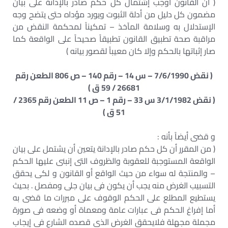
( أن القانون أوجب إشتمال كل حكم صادر بالإدانة على بيان
مضمون كل دليل من أدلة الثبوت ويورد مؤداه حتى يتضح وجه
الإستدلال به وسلامة المآخذ – تمكيناً لمحكمة النقض من
مراقبة صحة تطبيق القانون تطبيقاً صحيحاً على الواقعة كما
صار إثباتها بالحكم وإلا كان معيباً لقصور بيانه )
( نقض 7/6/1990 – س 14 – رقم 140 – ص 806 الطعن رقم
26681 / 59 ق )
( نقض 3/1/1982 س 33 – رقم 1 – ص 11 الطعن رقم 2365 /
51 ق )
و قضى أيضاً بأنه :
( من المقرر أن كل حكم صادر بالإدانة يتعين أن يشتمل على بيان
الواقعة المستوجبة للعقوبة والظروف التى إنبنى عليها الحكم
– والمنتجة له سواء من حيث الواقع أو القانون و لكى يحقق
التسبيب الغرض منه يجب أن يكون فى بيان جلى ومفصل . بحيث
يستطيع المطلع على الحكم الوقوف على مبررات ما قضى به
أما إفراغ الحكم فى عبارات عامة ومعماة أو وضعه فى صورة
مجملة مجهلة فلايحقق الغرض الذى قصده الشارع فى إيجاب