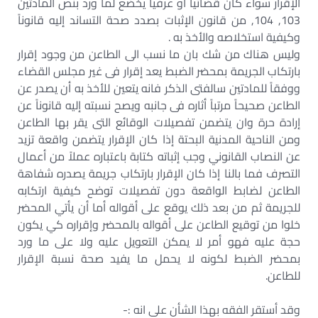
الإقرار سواء كان قضائياً أو عرفياً يخضع لما ورد بنص المادتين
103, 104, من قانون الإثبات بصدد صحة التساند إليه قانوناً
وكيفية استخلاصه والأخذ به .
وليس هناك من شك بان ما نسب الى الطاعن من وجود إقرار
بارتكاب الجريمة بمحضر الضبط يعد إقرار فى غير مجلس القضاء
ووفقاً للمادتين سالفتى الذكر فانه يتعين للأخذ به أن يصدر عن
الطاعن صحيحاً مرتباً أثاره فى جانبه ويصح نسبته إليه قانوناً عن
إرادة حرة وان يتضمن تفصيلات الوقائع التى يقر بها الطاعن
ومن الناحية المدنية البحتة إذا كان الإقرار يتضمن واقعة تزيد
عن النصاب القانوني وجب إثباته كتابة باعتباره عملاً من أعمال
التصرف فما بالنا إذا كان الإقرار بارتكاب جريمة يصدره شفاهة
الطاعن لضابط الواقعة دون تفصيلات توضح كيفية ارتكابه
للجريمة ثم من بعد ذلك يوقع على أقواله أما أن يأتي المحضر
خلوا من توقيع الطاعن على أقواله بالمحضر وإقراره كي يكون
حجة عليه فهو أمر لا يمكن التعويل عليه ولا على ما ورد
بمحضر الضبط لكونه لا يحمل ما يفيد صحة نسبة الإقرار
للطاعن.
وقد أستقر الفقه بهذا الشأن على انه :-