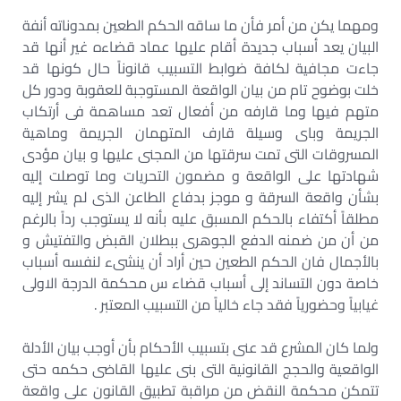
ومهما يكن من أمر فأن ما ساقه الحكم الطعين بمدوناته أنفة
البيان يعد أسباب جديدة أقام عليها عماد قضاءه غير أنها قد
جاءت مجافية لكافة ضوابط التسبيب قانوناً حال كونها قد
خلت بوضوح تام من بيان الواقعة المستوجبة للعقوبة ودور كل
متهم فيها وما قارفه من أفعال تعد مساهمة فى أرتكاب
الجريمة وباى وسيلة قارف المتهمان الجريمة وماهية
المسروقات التى تمت سرقتها من المجنى عليها و بيان مؤدى
شهادتها على الواقعة و مضمون التحريات وما توصلت إليه
بشأن واقعة السرقة و موجز بدفاع الطاعن الذى لم يشر إليه
مطلقاً أكتفاء بالحكم المسبق عليه بأنه لا يستوجب رداً بالرغم
من أن من ضمنه الدفع الجوهرى ببطلان القبض والتفتيش و
بالأجمال فان الحكم الطعين حين أراد أن ينشىء لنفسه أسباب
خاصة دون التساند إلى أسباب قضاء س محكمة الدرجة الاولى
غيابياً وحضورياً فقد جاء خالياً من التسبيب المعتبر .
ولما كان المشرع قد عنى بتسبيب الأحكام بأن أوجب بيان الأدلة
الواقعية والحجج القانونية التى بنى عليها القاضى حكمه حتى
تتمكن محكمة النقض من مراقبة تطبيق القانون على واقعة