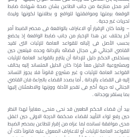
أمر محل منازعة من جانب الطاعن بشان صحة شهادة ضابط
الوقعة برمتها وموافقتها للواقع و بطلانها لكونها وليدة
تحريات غير جدية .
– ولما كان الإقرار أو الاعتراف بالواقعة فى محضر الضبط أمر
أخر يختلف عن هذا الإخبار من جانب ضابط الواقعة إذ يخضع
بحسب الأصل فى إثباته للقواعد العامة للإثبات التى تقيد
القاضي الجنائي فى مجال قضائه بالإدانة وحده فيتعين حين
يستخلص الحكم دليل للإدانة أن يلتزم بالقواعد العامة للإثبات
وبمشروعية الدليل معاً فإذا كان الدليل المتساند إليه يخالف
القواعد العامة للإثبات و غير مشروع قانوناً فلا يجوز التساند
إليه فى القضاء بالإدانة , أما بصدد القضاء بالبراءة فان القاضي
الجنائي له حرية أكبر فى تقدير الأدلة ووزنها والاطمئنان إليها
بما يستقر بوجدانه .
بيد أن قضاء الحكم الطعين قد نحى منحى مغايراً لهذا النظر
حين رفع لواء التأييد لقضاء محكمة الدرجة الاولى حين اغفل
مدى موافقة تسانده لما عزاه من إقرار للطاعن بمحضر الضبط
للقواعد العامة للإثبات أو للاعتراف المعول عليه قانوناً ذلك أن