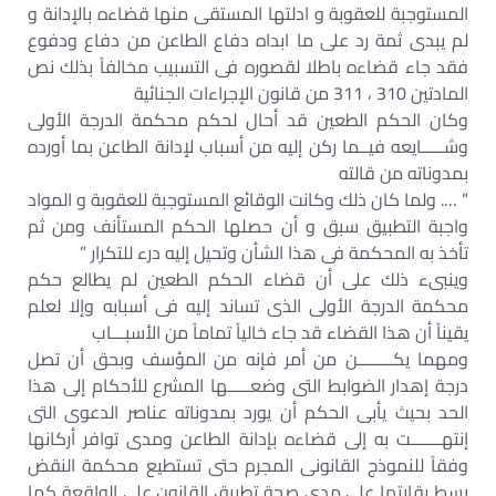
المستوجبة للعقوبة و ادلتها المستقى منها قضاءه بالإدانة و
لم يبدى ثمة رد على ما ابداه دفاع الطاعن من دفاع ودفوع
فقد جاء قضاءه باطلا لقصوره فى التسبيب مخالفاً بذلك نص
المادتين 310 ، 311 من قانون الإجراءات الجنائية
وكان الحكم الطعين قد أحال لحكم محكمة الدرجة الأولى
وشـــــايعه فيــما ركن إليه من أسباب لإدانة الطاعن بما أورده
بمدوناته من قالته
” …. ولما كان ذلك وكانت الوقائع المستوجبة للعقوبة و المواد
واجبة التطبيق سبق و أن حصلها الحكم المستأنف ومن ثم
تأخذ به المحكمة فى هذا الشأن وتحيل إليه درء للتكرار ”
وينبىء ذلك على أن قضاء الحكم الطعين لم يطالع حكم
محكمة الدرجة الأولى الذى تساند إليه فى أسبابه وإلا لعلم
يقيناً أن هذا القضاء قد جاء خالياً تماماً من الأسبـــاب
ومهما يكــــــــن من أمر فإنه من المؤسف وبحق أن تصل
درجة إهدار الضوابط التى وضعـــــها المشرع للأحكام إلى هذا
الحد بحيث يأبى الحكم أن يورد بمدوناته عناصر الدعوى التى
إنتهـــــــت به إلى قضاءه بإدانة الطاعن ومدى توافر أركانها
وفقاً للنموذج القانونى المجرم حتى تستطيع محكمة النقض
بسط رقابتها على مدى صحة تطبيق القانون على الواقعة كما