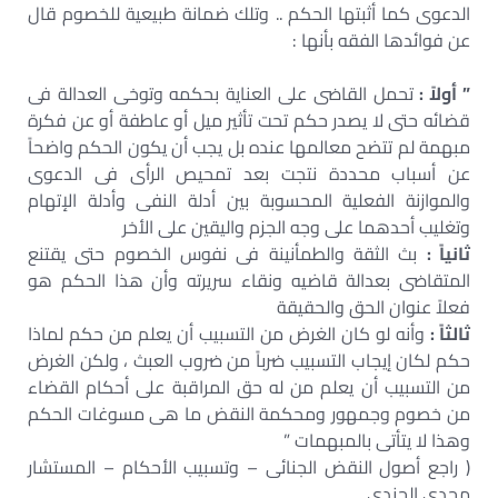
الدعوى كما أثبتها الحكم .. وتلك ضمانة طبيعية للخصوم قال
عن فوائدها الفقه بأنها :
” أولاً :
تحمل القاضى على العناية بحكمه وتوخى العدالة فى
قضائه حتى لا يصدر حكم تحت تأثير ميل أو عاطفة أو عن فكرة
مبهمة لم تتضح معالمها عنده بل يجب أن يكون الحكم واضحاً
عن أسباب محددة نتجت بعد تمحيص الرأى فى الدعوى
والموازنة الفعلية المحسوبة بين أدلة النفى وأدلة الإتهام
وتغليب أحدهما على وجه الجزم واليقين على الأخر
ثانياً :
بث الثقة والطمأنينة فى نفوس الخصوم حتى يقتنع
المتقاضى بعدالة قاضيه ونقاء سريرته وأن هذا الحكم هو
فعلاً عنوان الحق والحقيقة
ثالثاً :
وأنه لو كان الغرض من التسبيب أن يعلم من حكم لماذا
حكم لكان إيجاب التسبيب ضرباً من ضروب العبث ، ولكن الغرض
من التسبيب أن يعلم من له حق المراقبة على أحكام القضاء
من خصوم وجمهور ومحكمة النقض ما هى مسوغات الحكم
وهذا لا يتأتى بالمبهمات ”
( راجع أصول النقض الجنائى – وتسبيب الأحكام – المستشار
مجدى الجندى