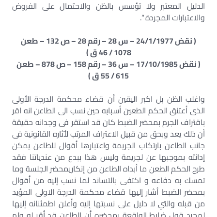
الدليل المعتبر ولا تؤسس بالظن والاحتمال على الفروض
والاعتبارات المجردة “.
( نقض 24/1/1977 – س 28 – رقم 28 – ص 132 – طعن
1078 / 46 ق )
( نقض 17/10/1985 – س 36 – رقم 158 – ص 878 – طعن
615 / 55 ق )
واغلب الظن بل اكبر اليقين أن قضاء محكمة الدرجة الأولى
الذى أعتنق الحكم الطعين أسبابه حين نسب الى الطاعن انه اقر
باقتراف الجرم بمحضر الضبط كان قد استقر فى وجدانه حقيقة
أن ذلك يعد وبحق من قبيل الاعتراف المرتب لأثاره القانونية فى
جانب الطاعن بارتكاب الجريمة واعتبارها أقوال للطاعن يمكن
إدانته بموجبها عن لجريمة وليس هذا ببدع من عندياتنا فقد
طرح الحكم الطعن ما أبداه الطاعن من إنكاريمحضر الجلسة وما
تمسك به دفاعه و اكتفى بالتساند لما نسب إليه من أقوال
بمحضر الضبط أشار إليها قضاء محكمة الدرجة الاولى المؤيد
من قبله والتي لا دليل على نسبتها إليه وأعلن اطمئنانه إليها
لمجرد قول ضابط الواقعة بمحضره أن الطاعن قد أقر له ولم