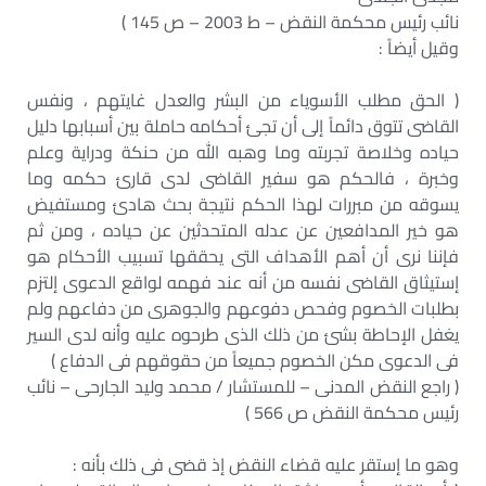
نائب رئيس محكمة النقض – ط 2003 – ص 145 )
وقيل أيضاً :
( الحق مطلب الأسوياء من البشر والعدل غايتهم ، ونفس
القاضى تتوق دائماً إلى أن تجئ أحكامه حاملة بين أسبابها دليل
حياده وخلاصة تجربته وما وهبه الله من حنكة ودراية وعلم
وخبرة ، فالحكم هو سفير القاضى لدى قارئ حكمه وما
يسوقه من مبررات لهذا الحكم نتيجة بحث هادئ ومستفيض
هو خير المدافعين عن عدله المتحدثين عن حياده ، ومن ثم
فإننا نرى أن أهم الأهداف التى يحققها تسبيب الأحكام هو
إستيثاق القاضى نفسه من أنه عند فهمه لواقع الدعوى إلتزم
بطلبات الخصوم وفحص دفوعهم والجوهرى من دفاعهم ولم
يغفل الإحاطة بشئ من ذلك الذى طرحوه عليه وأنه لدى السير
فى الدعوى مكن الخصوم جميعاً من حقوقهم فى الدفاع )
( راجع النقض المدنى – للمستشار / محمد وليد الجارحى – نائب
رئيس محكمة النقض ص 566 )
وهو ما إستقر عليه قضاء النقض إذ قضى فى ذلك بأنه :