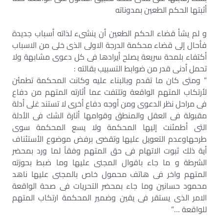
أثبتها الحكم الطعين بمدوناته
و لم يشأ قضاء الحكم الطعين أن ينشىء لذاته أسباب جديدة
فأحال إلى قضاء محكمة الدرجة الاولى الذى خلى من الاسباب
أكتفاء بلمحة سريعة يصلح أيرادها فى كل دعوى مشابهة ولا
تحمل أدنى قدر من ضوابط التسبيب بقالته :
” ومتى كان ما تقدم وبالبناء عليه وكانت المحكمة تطمئن
لأرتكاب المتهم الواقعة وتلتفت عما أثارته المتهم من دفاع
فى مراحل نظر الدعوى ومن أوجه دفاع أخرى لا تستند غلى أدلة
مقبولة فى العقل والمنطق وقوامها أثارة الشك فى الأدلة
التى أطمئنت إليها المحكمة ولا يسع المحكمة سوى
طرحهاوعدم التعويل عليها وتقضى برفض موضوع الأستئناف
أية ذلك ثبوت الاتهام فى حق المتهم وفقاُ لما ورد بمحضر
الشرطة و ما جاء باقوال المجنى عليها وما ضبط بحوزته
المتهم واخر فى هاتف محمول خاص بالمجنى عليها ناهد
محمود حسانين وما جاء بمحضر التحريات فى صحة الواقعة
الامر الذى يستقر فى يقين وضمير المحكمة ارتكاب المتهم
للواقعة …”