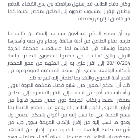
وكان دفاع الطالب قد إستهل مرافعته بين يدى القضاء بالدفع
ببطلان الإقرار المنسوب صدوره إلى الطاعن بمحضر الضبط كما
قرر بتلفيق الإتهام وكيديته
بيد أن قضاء الحكم المطعون فيه قد إلتفت عن كافة ما
طرحه دفاع الطاعن من أدلة سائغة ودفاع بين يديه وأهدرها
جميعاً وتساند فى قضاءه لما جاءبقضاء محكمة الدرجة
الاولى والتى تساندت فى حكمها الحضورى الصادر بجلسة
28/10/204 إلى اقرار عزى به إلى المتهم من محرر المحضر
بأرتكاب الواقعة بدعوى أن سلطة المحكمة الموضوعية فى
تقدير أدلة الدعوى والأخذ بما تطمئن إليه تبيح له ذلك
ذلك أن الحكم الطعين حين شايع قضاء محكمة الدرجة الاولى
و أسبابه فقد أقره فى تسانده إلى الاقرار المنسوب إلى الطاعن
بمحضر الضبط بارتكاب الجريمة دون معين صحيح قانوناً من
أوراق الدعوى لكون الطاعن لم يوقع على محضر الضبط بما
يسبغ الحجية على ما نسب إليه من أقوال بالحكم الطعين ولا
يعدو ما نسب إليه من إقرار بارتكاب الجريمة سوى جزء من
شهادة ضابط الواقعة ه باعتباره مجرد إخبار من الشاهد
بمحضره بان الطاعن قد وردت على لسانه أقوال بعينها – وهو