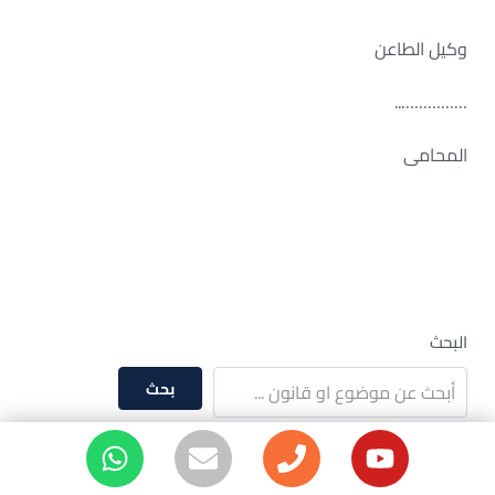
وكيل الطاعن
……………..
المحامى
البحث
بحث