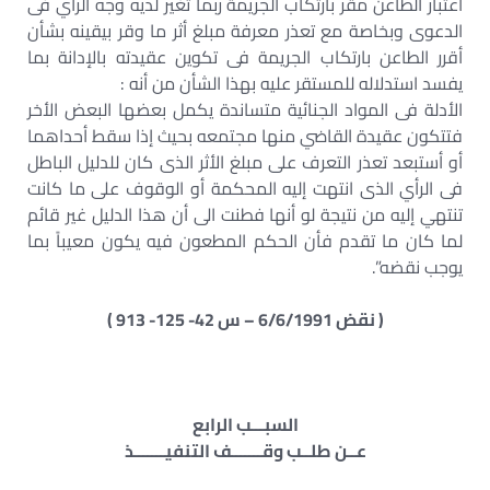
اعتبار الطاعن مقر بارتكاب الجريمة ربما تغير لديه وجه الرأي فى
الدعوى وبخاصة مع تعذر معرفة مبلغ أثر ما وقر بيقينه بشأن
أقرر الطاعن بارتكاب الجريمة فى تكوين عقيدته بالإدانة بما
يفسد استدلاله للمستقر عليه بهذا الشأن من أنه :
الأدلة فى المواد الجنائية متساندة يكمل بعضها البعض الأخر
فتتكون عقيدة القاضي منها مجتمعه بحيث إذا سقط أحداهما
أو أستبعد تعذر التعرف على مبلغ الأثر الذى كان للدليل الباطل
فى الرأي الذى انتهت إليه المحكمة أو الوقوف على ما كانت
تنتهي إليه من نتيجة لو أنها فطنت الى أن هذا الدليل غير قائم
لما كان ما تقدم فأن الحكم المطعون فيه يكون معيباً بما
يوجب نقضه”.
( نقض 6/6/1991 – س 42- 125- 913 )
السبـــب الرابع
عــن طلــب وقـــــــف التنفيـــــــذ