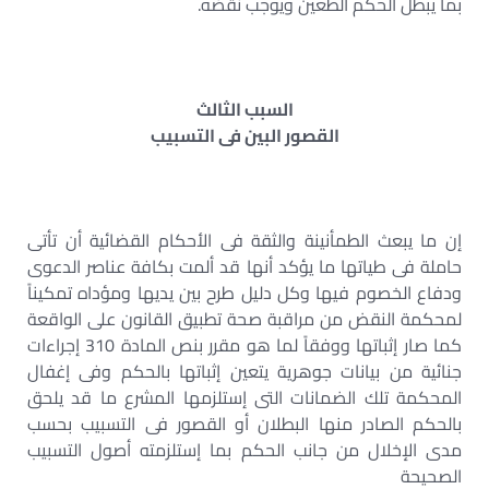
بما يبطل الحكم الطعين ويوجب نقضه.
السبب الثالث
القصور البين فى التسبيب
إن ما يبعث الطمأنينة والثقة فى الأحكام القضائية أن تأتى
حاملة فى طياتها ما يؤكد أنها قد ألمت بكافة عناصر الدعوى
ودفاع الخصوم فيها وكل دليل طرح بين يديها ومؤداه تمكيناً
لمحكمة النقض من مراقبة صحة تطبيق القانون على الواقعة
كما صار إثباتها ووفقاً لما هو مقرر بنص المادة 310 إجراءات
جنائية من بيانات جوهرية يتعين إثباتها بالحكم وفى إغفال
المحكمة تلك الضمانات التى إستلزمها المشرع ما قد يلحق
بالحكم الصادر منها البطلان أو القصور فى التسبيب بحسب
مدى الإخلال من جانب الحكم بما إستلزمته أصول التسبيب
الصحيحة