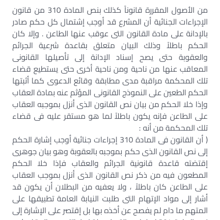
من الأصول المقررة قانوناً كذلك بنص المادة 310 من قانون
الإجراءات الجنائية أن المشرع قد أوجب إشتمال كل حكم صادر
بالإدانة على مادة القانون التى عوقب عنها الطاعن . وإلا كان
الحكم باطلاً وذلك البيان متعلق بقاعدة شرعية الجرائم
والعقوبة حتى يصح إسناد الإدانة إلى تأصيلها القانونى
المعاقب عنها من ناحية ومن ناحية أخرى حتى يستطيع قضاء
تلك المحكمة مراقبة مدى مطابقة وقائع الدعوى كما أثبتها
الحكم الطعين على النموذج القانونى المؤثم عنه بمادة العقاب
وإذا خلا الحكم من بيان نص القانون الذى أنزل بموجبه العقاب
على الطاعن فإنه يكون باطلاً لما هو مستقر عليه فى قضاء
تلك المحكمة من أنه :
( أن القانون فى المادة 310 إجراءات جنائية أوجب إشارة الحكم
إلى نص القانون الذى حكم بموجبه بالعقوبة وهو بيان جوهرى
إقتضته قاعدة قانونية الجرائم والعقاب فإذا خلا الحكم
المطعون فيه من ذكر نص القانون الذى أنزل بموجب العقاب
على الطاعن كان باطلاً ، ولا يعفيه من البطلان أن يكون قد
أشار إلى مواد الإتهام التى طلبت النيابة العامة تطبيقها على
المتهم ما دام لم يفصح عن أخذه بها بل إقتصر على الإشارة إلى