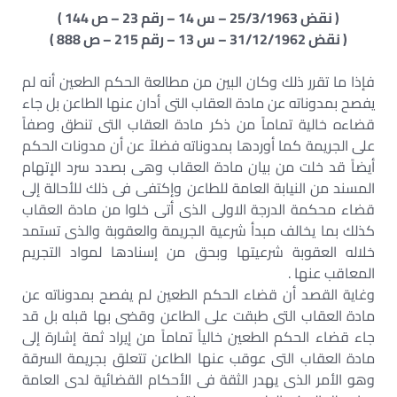
( نقض 25/3/1963 – س 14 – رقم 23 – ص 144 )
( نقض 31/12/1962 – س 13 – رقم 215 – ص 888 )
فإذا ما تقرر ذلك وكان البين من مطالعة الحكم الطعين أنه لم
يفصح بمدوناته عن مادة العقاب التى أدان عنها الطاعن بل جاء
قضاءه خالية تماماً من ذكر مادة العقاب التى تنطق وصفاً
على الجريمة كما أوردها بمدوناته فضلاً عن أن مدونات الحكم
أيضاً قد خلت من بيان مادة العقاب وهى بصدد سرد الإتهام
المسند من النيابة العامة للطاعن وإكتفى فى ذلك للأحالة إلى
قضاء محكمة الدرجة الاولى الذى أتى خلوا من مادة العقاب
كذلك بما يخالف مبدأ شرعية الجريمة والعقوبة والذى تستمد
خلاله العقوبة شرعيتها وبحق من إسنادها لمواد التجريم
المعاقب عنها .
وغاية القصد أن قضاء الحكم الطعين لم يفصح بمدوناته عن
مادة العقاب التى طبقت على الطاعن وقضى بها قبله بل قد
جاء قضاء الحكم الطعين خالياً تماماً من إيراد ثمة إشارة إلى
مادة العقاب التى عوقب عنها الطاعن تتعلق بجريمة السرقة
وهو الأمر الذى يهدر الثقة فى الأحكام القضائية لدى العامة