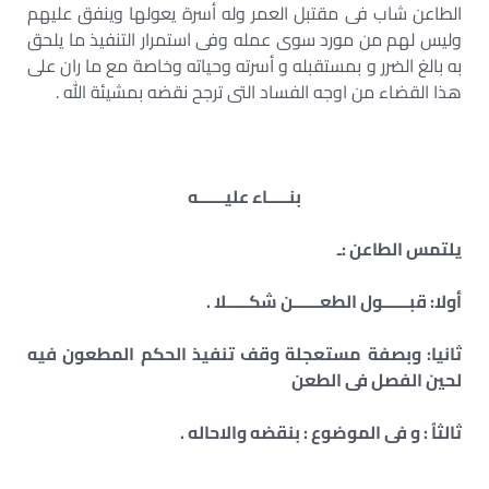
الطاعن شاب فى مقتبل العمر وله أسرة يعولها وينفق عليهم
وليس لهم من مورد سوى عمله وفى استمرار التنفيذ ما يلحق
به بالغ الضرر و بمستقبله و أسرته وحياته وخاصة مع ما ران على
هذا القضاء من اوجه الفساد التى ترجح نقضه بمشيئة الله .
بنـــــاء عليــــــه
يلتمس الطاعن :ـ
أولا: قبــــــول الطعــــــن شكـــــلا .
ثانيا: وبصفة مستعجلة وقف تنفيذ الحكم المطعون فيه
لحين الفصل فى الطعن
ثالثاُ : و فى الموضوع : بنقضه والاحاله .