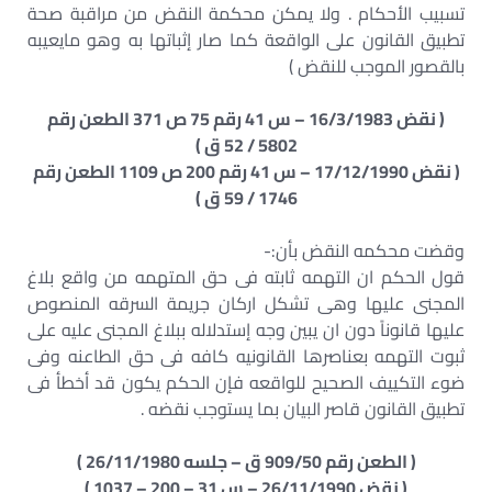
تسبيب الأحكام . ولا يمكن محكمة النقض من مراقبة صحة
تطبيق القانون على الواقعة كما صار إثباتها به وهو مايعيبه
بالقصور الموجب للنقض )
( نقض 16/3/1983 – س 41 رقم 75 ص 371 الطعن رقم
5802 / 52 ق )
( نقض 17/12/1990 – س 41 رقم 200 ص 1109 الطعن رقم
1746 / 59 ق )
وقضت محكمه النقض بأن:-
قول الحكم ان التهمه ثابته فى حق المتهمه من واقع بلاغ
المجنى عليها وهى تشكل اركان جريمة السرقه المنصوص
عليها قانوناً دون ان يبين وجه إستدلاله ببلاغ المجنى عليه على
ثبوت التهمه بعناصرها القانونيه كافه فى حق الطاعنه وفى
ضوء التكييف الصحيح للواقعه فإن الحكم يكون قد أخطأ فى
تطبيق القانون قاصر البيان بما يستوجب نقضه .
( الطعن رقم 909/50 ق – جلسه 26/11/1980 )
( نقض 26/11/1990 – س 31 – 200 – 1037 )