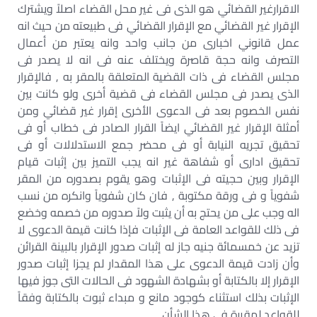
الاقرارغير القضائي هو الذى فى غير محل القضاء اصلاً ويشترك
الإقرار غير القضائي مع الإقرار القضائي فى طبيعته من حيث انه
عمل قانوني اخبارى من جانب واحد وانه يعتبر من أعمال
التصرف وانه حجة قاصرة ويختلف عنه فى انه لا يصدر فى
مجلس القضاء فى ذات القضية المتعلقة بالمقر به , فالإقرار
الذى يصدر فى مجلس القضاء فى قضية أخرى ولو كانت بين
نفس الخصوم بعد فى الدعوى الأخرى إقرار غير قضائي ومن
أمثلة الإقرار غير القضائي ايضاً القرار الصادر فى خطاب أو فى
تحقيق تجريه النيابة أو فى محضر جمع الاستدلالات أو فى
تحقيق ادارى أو شفاهة غير انه يجب التميز بين إثبات قيام
الإقرار وبين حجيته فى الإثبات وهو يقوم بصدوره من المقر
شفوياً و فى ورقة مكتوبة , فان كان شفوياً وانكره من نسب
اله وجب على من يحتج به أن يثبت ولاً صدوره من خصمه وخضع
فى ذلك للقواعد العامة فى الإثبات فإذا كانت قيمة الدعوى لا
تزيد عن خمسمائة جنيه جاز له إثبات صدور الإقرار بالبينة القرائن
وأن زادت قيمة الدعوى على هذا المقدار لم يجزا إثبات صدور
الإقرار إلا بالكتابة أو بشهادة الشهود فى الحالات التى جوز فيها
الإثبات بذلك استثناء كوجود مانع و مبداء ثبوت بالكتابة وفقاً
للقواعد لمقررة فى هذا الشأن