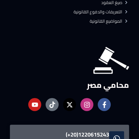
صيغ العقود
التعريفات والدفوع القانونية
المواضيع القانونية
محامي مصر
1220615243(20+)