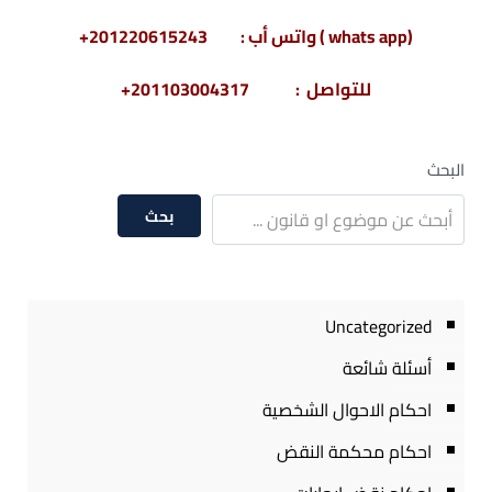
(whats app ) واتس أب : 201220615243+
للتواصل : 201103004317+
البحث
بحث
Uncategorized
أسئلة شائعة
احكام الاحوال الشخصية
احكام محكمة النقض