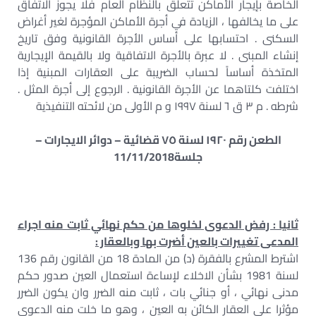
الخاصة بإيجار الأماكن تتعلق بالنظام العام فلا يجوز الاتفاق
على ما يخالفها ، الزيادة في أجرة الأماكن المؤجرة لغير أغراض
السكنى . احتسابها على أساس الأجرة القانونية وفق تاريخ
إنشاء المبنى . لا عبرة بالأجرة الاتفاقية ولا بالقيمة الإيجارية
المتخذة أساساً لحساب الضريبة على العقارات المبنية إذا
اختلفت كلتاهما عن الأجرة القانونية . الرجوع إلى أجرة المثل .
شرطه . م ٣ ق ٦ لسنة ١٩٩٧ و م الأولى من لائحته التنفيذية
الطعن رقم ١٩٢٠ لسنة ٧٥ قضائية – دوائر الايجارات –
جلسة11/11/2018
ثانيا : رفض الدعوى لخلوها من حكم نهائي ثابت منه اجراء
المدعى تغييرات بالعين أضرت بها وبالعقار :
اشترط المشرع بالفقرة (د) من المادة 18 من القانون رقم 136
لسنة 1981 بشأن الاخلاء لإساءة استعمال العين صدور حكم
مدنى نهائي ، أو جنائي بات ، ثابت منه الضرر وان يكون الضرر
مؤثرا على العقار الكائن به العين ، وهو ما خلت منه الدعوى