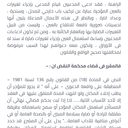
الراهنة ، فقد ادعى المدعيين قيام المدعى بإجراء تغييرات
بالعين المؤجرة عبارة عن تركيب باب خارجي للمحل ، وسندرة ،
وعداد انارة ، وبالنظر الى هذه الأعمال المدعاة يتبين أنها
تحسينات ضرورية نافعة للانتفاع بالعين ، وليست من قبيل
التغييرات الضارة بها وبالعقار الكائنة به ، ومن ثم تكون ادعاءات
المدعيين بإساءة استعمال العين بإجراء تغييرات ضارة لا سند له
فى الأوراق ، وتكون معه دعواهم لهذا السبب مرفوضة
لمخالفتها صحيح الواقع والقانون
فالمقرر فى قضاء محكمة النقض ان : –
النص في المادة (18) من القانون رقم 136 لسنة 1981 –
المنطبقة على واقعة الدعوى – على أنه ” لا يجوز للمؤجر أن
يطلب إخلاء المكان ولو انتهت المدة المتفق عليها في العقد
إلا لأحد الأسباب الآتية…… (د) إذا ثبت بحكم قضائي نهائي أن
المستأجر استعمل المكان المؤجر أو سمح باستعماله بطريقة
مقلقة للراحة أو ضارة بسلامة المبنى أو بالصحة العامة أو في
أغراض منافية للآداب العامة…” يدل على أن المشرع قد حدد
وسيلة الإثبات القانونية لواقعة استعمال المكان بطريقة