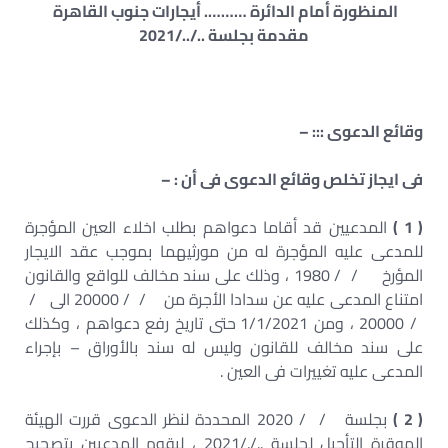
المنظورة أمام الدائرة ………. أيجارات جنوب القاهرة
مقدمة بجلسة ../../2021
وقائع الدعوى ::: –
فى ايجاز تخلص وقائع الدعوى فى أن : –
( 1 )
المدعيين قد أقاما دعواهم بطلب اخلاء العين المؤجرة
للمدعى عليه المؤجرة له من مورثيهما بموجب عقد الايجار
المؤرخ / / 1980 ، وذلك على سند مخالف للواقع والقانون
امتناع المدعى عليه عن سدادا الأجرة من / / 20000 الى /
/ 20000 ، ومن 1/1/2021 حتى تاريخ رفع دعواهم ، وكذلك
على سند مخالف للقانون وليس له سند بالأوراق – بإجراء
المدعى عليه تغييرات فى العين .
( 2 )
بجلسة / / 2020 المحددة لنظر الدعوى قررت الهيئة
الموقرة التأجيل لجلسة .././2021 ، ليقوم المدعيين بتصحيح