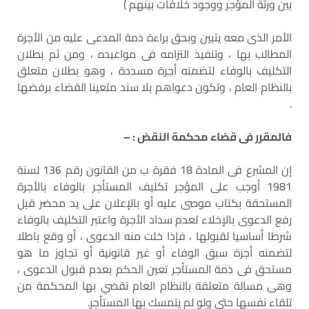
بين ورثة المؤجر ووجود خلافات بينهم )
الأمر الذى معه يتبين وبحق براءة ذمة المدعى عليه من الأجرة
المطالب بها ، وتنفيذ التزامه فى مواعيده ، ومن ثم بطلان
التكليف بالوفاء لتضمنه أجرة مسددة ، وهو بطلان متعلق
بالنظام العام ، وتكون دعواهم بلا سند متعينا القضاء برفضها
.
فالمقرر فى قضاء محكمة النقض : –
إن المشرع فى المادة 18 فقرة ب من القانون رقم 136 لسنة
1981 أوجب على المؤجر تكليف المستأجر بالوفاء بالأجرة
المستحقة بكتاب موصى عليه أو بالإعلان على يد محضر قبل
رفع الدعوى بالإخلاء لعدم سداد الأجرة واعتبر التكليف بالوفاء
شرطا أساسيا لقبولها ، فإذا خلت منه الدعوى ، أو وقع باطلا
لتضمنه أجرة سبق الوفاء أو غير قانونية أو تجاوز ما هو
مستحق فى ذمة المستأجر تعين الحكم بعدم قبول الدعوى ،
وهى مسالة متعلقة بالنظام العام تقضي بها المحكمة من
تلقاء نفسها حتى ولو لم يتمسك بها المستأجر.