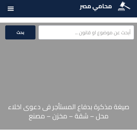
محامي مصر
أسئلة شائع
الخدمات الق
المكتبة الق
بحث
صيغة مذكرة بدفاع المستأجر فى دعوى اخلاء
محل – شقة – مخزن – مصنع