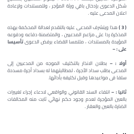
شكل الدعوى بإدخال باقي ورثة المؤجر ، وللمستندات ولإعادة
اعلان المدعى عليه .
( 3 )
هذا ويتشرف المدعى عليه بالتقدم لعدالة المحكمة بهذه
المذكرة ردا على مزاعم المدعيين ، والمتضمنة دفاعه ودفوعه
المؤيدة بالمستندات ، ملتمسا القضاء برفض الدعوى
تأسيسا
على : –
أولا : –
بطلان الانذار بالتكليف الموجه من المدعيين إلى
المدعى بطلب سداد الأجرة ، لمطالبتهما له بسداد أجرة مسددة
سلفا فى مواعيدها وقبل تكليفه بأدائها.
ثانيا : –
انتفاء السند القانوني والواقعي لادعاء إجراء تغييرات
بالعين المؤجرة لعدم وجود حكم نهائي ثابت منه المخالفات
الضارة بالعين والعقار .