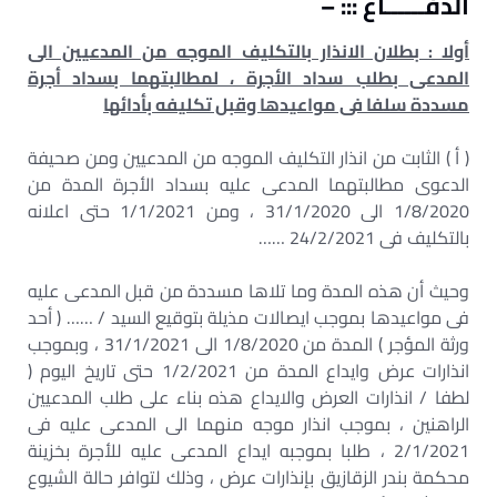
الدفــــــاع ::: –
أولا : بطلان الانذار بالتكليف الموجه من المدعيين الى
المدعى بطلب سداد الأجرة ، لمطالبتهما بسداد أجرة
مسددة سلفا فى مواعيدها وقبل تكليفه بأدائها
( أ ) الثابت من انذار التكليف الموجه من المدعيين ومن صحيفة
الدعوى مطالبتهما المدعى عليه بسداد الأجرة المدة من
1/8/2020 الى 31/1/2020 ، ومن 1/1/2021 حتى اعلانه
بالتكليف فى 24/2/2021 ……
وحيث أن هذه المدة وما تلاها مسددة من قبل المدعى عليه
فى مواعيدها بموجب ايصالات مذيلة بتوقيع السيد / …… ( أحد
ورثة المؤجر ) المدة من 1/8/2020 الى 31/1/2021 ، وبموجب
انذارات عرض وايداع المدة من 1/2/2021 حتى تاريخ اليوم (
لطفا / انذارات العرض والايداع هذه بناء على طلب المدعيين
الراهنين ، بموجب انذار موجه منهما الى المدعى عليه فى
2/1/2021 ، طلبا بموجبه ايداع المدعى عليه للأجرة بخزينة
محكمة بندر الزقازيق بإنذارات عرض ، وذلك لتوافر حالة الشيوع