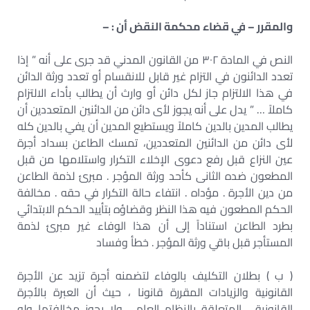
والمقرر – في قضاء محكمة النقض أن : –
النص في المادة ٣٠٢ من القانون المدني قد جرى على أنه ” إذا
تعدد الدائنون في التزام غير قابل للانقسام أو تعدد ورثة الدائن
في هذا الالتزام جاز لكل دائن أو وارث أن يطالب بأداء الالتزام
كاملاً … ” يدل على أنه يجوز لأى دائن من الدائنين المتعددين أن
يطالب المدين بالدين كاملاً ويستطيع المدين أن يفي بالدين كله
لأى دائن من الدائنين المتعددين، تمسك الطاعن بسداد أجرة
عين النزاع قبل رفع دعوى الإخلاء التكرار واستلامها من قبل
المطعون ضده الثانى كأحد ورثة المؤجر . مبرئ لذمة الطاعن
من دين الأجرة . مؤداه . انتفاء حالة التكرار في حقه . مخالفة
الحكم المطعون فيه هذا النظر وقضاؤه بتأييد الحكم الابتدائي
بطرد الطاعن استناداً إلى أن هذا الوفاء غير مبرئ لذمة
المستأجر قبل باقي ورثة المؤجر . خطأ وفساد
( ب ) بطلان التكليف بالوفاء لتضمنه أجرة تزيد عن الأجرة
القانونية والزيادات المقررة قانونا ، حيث أن العبرة بالأجرة
القانونية ، المتعلقة بالنظام العام ، ولا يجوز مخالفتها ولو