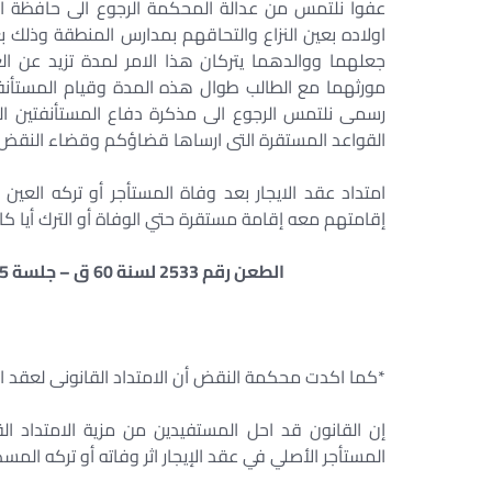
اولاده بعين النزاع والتحاقهم بمدارس المنطقة وذلك ب
جعلهما ووالدهما يتركان هذا الامر لمدة تزيد عن ا
مورثهما مع الطالب طوال هذه المدة وقيام المستأنفتين 
القواعد المستقرة التى ارساها قضاؤكم وقضاء النقض 
إقامتهم معه إقامة مستقرة حتي الوفاة أو الترك أيا كان 
الطعن رقم 2533 لسنة 60 ق – جلسة 22/6/1995 ،الطعن رقم 2141 لسنة 67 ق جلسة 1999
*كما اكدت محكمة النقض أن الامتداد القانونى لعقد ا
إن القانون قد احل المستفيدين من مزية الامتداد ال
المستأجر الأصلي في عقد الإيجار اثر وفاته أو تركه الم