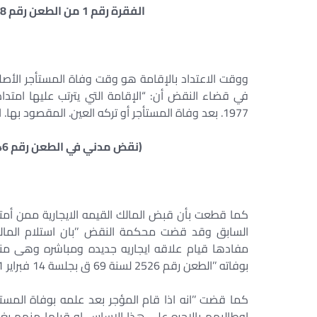
الفقرة رقم 1 من الطعن رقم 4068 سنة قضائية 66الجلسة 19 / 03 / 2003 ]
ووقت الاعتداد بالإقامة هو وقت وفاة المستأجر الأصلي
1977. بعد وفاة المستأجر أو تركه العين. المقصود بها. الإقامة المستقرة حتى الوفاة أو الترك دون الإقامة اللاحقة”.
(نقض مدني في الطعن رقم 3246 لسنة 60 قضائية – جلسة 30/11/1994).
كما قطعت بأن قبض المالك القيمه الايجارية ممن أمتد ا
السابق وقد قضت محكمة النقض ’’بان استلام المالك 
مفادها قيام علاقه ايجاريه جديده ومباشره وهى منب
بوفاته ’’الطعن رقم 2526 لسنة 69 ق بجلسة 14 فبراير 2001
كما قضت ’’انه اذا قام المؤجر بعد علمه بوفاة المس
اوطالبهم بالاجره على هذا الاساس او قبلها منهم بغ