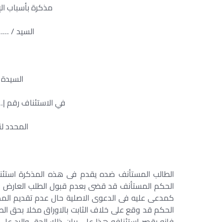
مذكرة بأسباب الإ
السيد / 
السيدة 
في الاستئناف رقم |……… لسنة 128ق
المحدد لن
الحكم المستأنف قد قضى بعدم قبول الطلب العارض ال
كمدعى عليه فى الدعوى الاصلية حال عدم تقديم المدع
الحكم قد وقع على خلاف الثابت بالاوراق مخلا بحق الطال
فإنه يقصر إستئنافه هذا على بيان ذلك الحق والرد على 