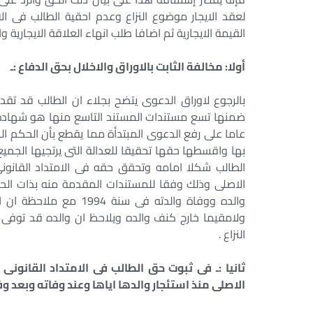
لعقد الايجار موضوع النزاع وعدم احقية الطالب فى ا
القيمة الايجارية ثم اضافا طلب انهاء العلاقة الايجارية 
أولا: مخالفة الثابت بالاوراق والاخلال بحق الدفاع :ـ
عاما على رفع الدعوى المبتدأة مما يقطع بأن الحكم
بها واقسطها حقها تحقيقا للعدالة التى يرتجيها الجم
الطالب شكلا امامه وتحقق حقه فى الامتداد القانونى
ولامقيما خارج كنف والده ويلاحظ ان والده قد توفى
النزاع .
ثانيا :ـ
فى ثبوت حق الطالب فى الامتداد القانونى 
الاصلى منذ استئجار والدها اياها وعند وفاته وبعد وفات