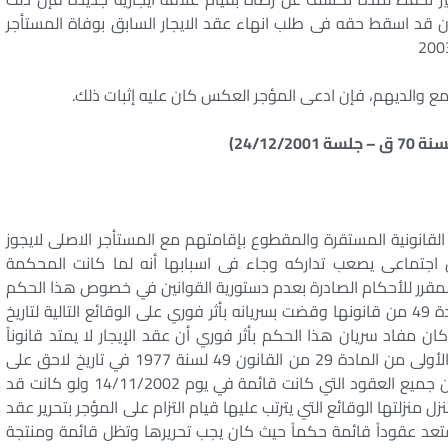
ن قد اسقط حقه فى طلب انهاء عقد الايجار السابق بوفاة المستأجر
مع والديهم، فإن ادعى المؤجر العكس كان عليه إثبات ذلك.
لقانونية المستقرة والمقطوع بإقامتهم مع المستأجر الاصلى لايجوز
اجتماعى يصعب تداركه وجاء فى اسبابها أنه لما كانت المحكمة
المقرر للأحكام الصادرة بعدم دستورية القوانين في خصوص هذا الحكم
وأعملت الرخصة التي خولتها لها الفقرة الثالثة من المادة 49 من قانونها وقضت بسريانه بأثر فوري على الوقائع التالية لتاريخ
 في الجريدة الرسمية الحاصل في 14/11/2002 وكان مفاد سريان هذا الحكم بأثر فوري أن عقد الإيجار لا يمتد قانوناً
لمرة ثانية إذا كان قد سبق وامتد وفقاً لحكم الفقرة الأولى من المادة 29 من القانون 49 لسنة 1977 في تاريخ لاحق على
نشر الحكم وليس في تاريخ سابق على ذلك بما مؤداه أن جميع العقود التي كانت قائمة في يوم 14/11/2002 ولو كانت قد
نزل منزلتها الوقائع التي يترتب عليها قيام التزام على المؤجر بتحرير عقد
 فتعد عقوداً قائمة حكماً حيث كان يجب تحريرها وتظل قائمة ومنتجة