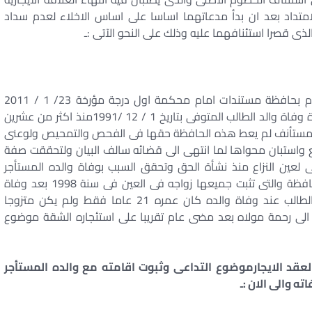
لامتداد بعد ان بدأ مدعاتهما اساسا على اساس الاخلاء لعدم سداد
والذى قصرا استئنافهما عليه وذلك على النحو الآتى :ـ
بالرجوع لاوراق الدعوى يتضح بجلاء ان الطالب قد تقدم بحافظة مستندات امام محكمة اول درجة مؤرخة 23/ 1 / 2011
ضمنها تسع مستندات المستند التاسع منها هو شهادة وفاة والد الطالب المتوفى بتاريخ 1 / 12 /1991منذ اكثر من عشرين
 المستأنف لم يعط هذه الحافظة حقها فى الفحص والتمحيص ولوعنى
يع واستبان محواها لما انتهى الى قضائه سالف البيان ولتحققت صفة
 لعين النزاع منذ نشأة الحق وتحقق السبب بوفاة والده المستأجر
الاصلى وذلك وفقا للمستندات المقدمة منه بذات الحافظة والتى تثبت جميعها زواجه فى العين فى سنة 1998 بعد وفاة
والده ووفاة والدته فى سنة 1994 مع ملاحظة ان الطالب عند وفاة والده كان عمره 21 عاما فقط ولم يكن متزوجا
 الى رحمة مولاه بعد مضى عام تقريبا على استئجاره الشقة موضوع
لعقد الايجارموضوع التداعى وثبوت اقامته مع والده المستأجر
ه والى الان :ـ