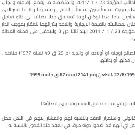
عفوا نلتمس من عدالة المحكمة الرجوع الى حافظة الطالب المؤرخة 23 / 1 /2011 والمتضمنه ما يقطع بإقامته وانجاب
علم مورث المستأنفتين المستأجر الاصلى وعلمهما والا ما السر الذى
لعشرين عاما هذا لوكان لهما ثمة حق جدلاً يضاف الى ذلك تعامل
بمطالبيته بالقيمة الايجارية وابلاغه بشرائهما للعقار بموجب انذار
رسمى نلتمس الرجوع الى مذكرة دفاع المستأنفتين المؤرخة 23 / 1 / 2011 البند ثالثا ص 3 ولايخفى على فطنة العدالة
:ـ
امتداد عقد الايجار بعد وفاة المستأجر أو تركه العين لصالح زوجته او أولاده او والديه (م 29 ق 49 لسنة 1977) مناطه .
مدتها أو بدايتها .
لايجار يقع بمجرد تحقق السبب وقد جرى قضاؤها
قانوني واستمرار العقد بالنسبة لهم والمشار إليهم في النص محل
سكن آي أنهم قد أضحوا دونه طرفا في العقد منذ انقضى بالنسبة له .