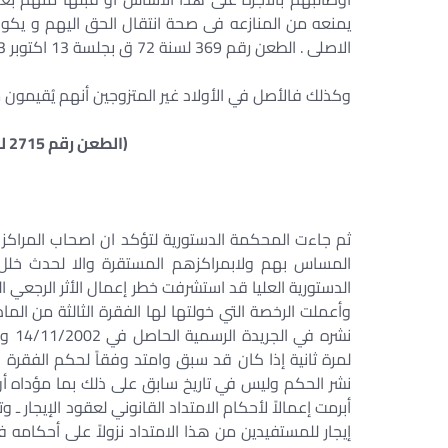
يمنعه من المنازعه فى صحة انتقال الحق اليهم و يكو
الاصلى . الطعن رقم 369 لسنة 72 ق بجلسة 13 اكتوبر 2003
وكذلك فالأصل في الأولاد غير المتزوجين أنهم يُقيمون 
(الطعن رقم 2715 لسنة 70 ق – جلسة 24/12/2001)
ثم جاءت المحكمة الدستورية لتؤكد ان اصحاب المراكز ا
المساس بهم ولابمراكزهم المستقرة والا لحدث خلل 
الدستورية العليا قد استشرفت خطر إعمال الأثر الرجعي 
نشره
أبرمت إعمالاً لأحكام الامتداد القانوني لعقود الإيجار ـ وت
إيجار للمستفيدين من هذا الامتداد نزولاً على أحكامه