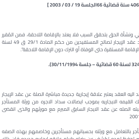
 ونشأة الحق بتحقق السبب فلا يعتد بالإقامة اللاحقة، فمن المُقرر
في قضاء النقض أن: “الإقامة التي يترتب عليها امتداد عقد الإيجار لصالح المستفيدين من حكم المادة 29/1 ق 49 لسنة
ليه العقد يعتبر علاقة إيجارية جديدة مباشرة الصلة عن عقد الإيجار
القيمه الايجاريه بموجب ايصالات سداد الاجره من ورثة المستأجر
ته الصله عن عقد الايجار السابق المبرم مع مورثهم والذى انقضى
تأجر بالتعامل مع ورثته بحسبانهم مستأجرين وخاصمهم بهذه الصفه
ير تحفظ لمده تكشف عن رضاه بقيام علاقه ايجاريه جديده فإن ذلك