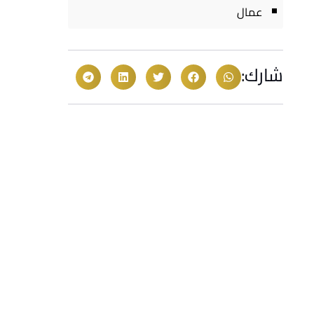
عمال
شارك: