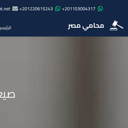
t.net
201220615243+
201103004317+
محامي مصر
الرئيسي
صيغ