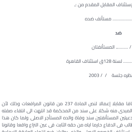
ستئناف المقابل المقدم من :ـ
………………… مستأنف ضده
ضد
/ ……….. المستأنفتان
 استئناف القاهرة
ظره جلسة / / 2003
الطالب المستأنف ضده يقدم فى هذه المذكرة استئنافا مقابلا إعمالا لنص المادة 237 من قانون المرافعات وذلك لأن
مبدى منه شكلا على سند من المحكمة قد انتهت الى انتفاء صفته
يتين المستأنفتين سند وفاة والده المستأجر الاصلى ولما كان هذا
ب فى الدفاع حارما اياه من حقه الثابت فى عين النزاع واقعا وقانونا
استئناف الخصوم الاصلى والذى يطلبان فيه انتهاء العلاقة الايجارية