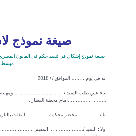
صيغة نموذج لا
صيغة نموذج إشكال في تنفيذ حكم في القانون المصري،
مبسط لك
انه في يوم……… الموافق / / 2018
بناء علي طلب السيد / ………………………… ومهنته المق
……………………امام محطة القطار .
انا /………….. محضر محكمة ………….. انتقلت بالتاريخ ا
اولا : السيد /………………… المقيم ………………….