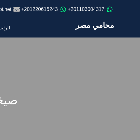
t.net
201220615243+
201103004317+
محامي مصر
الرئي
صيغة