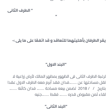
” الطرف الثانى
“
يقر الطرفان بأهليتهما للتعاقد و قد اتفقا على ما يلى :-
“البند الاول”
لرغبة الطرف الثانى فى الظهور بمظهر المالك لأرض زراعية لا
تقل مساحتها عن ……..فدان فقد أبرم معه الطرف الاول عقدا
بتاريخ / / 2018 تضمن بيعه مساحة …….. فدان كائنة ……..
لقاء ثمن مقبوض قدره …….. فقط ……..جنيه
“البند الثانى”