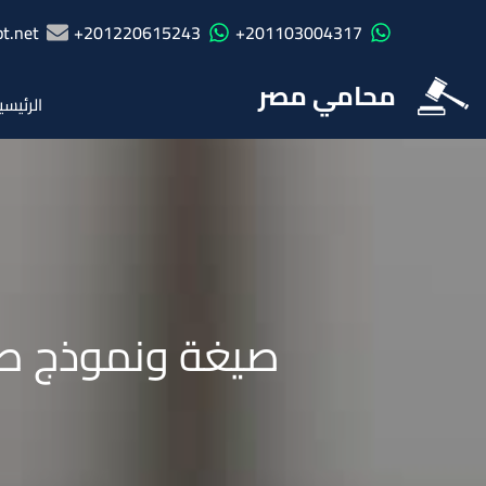
t.net
201220615243+
201103004317+
محامي مصر
الرئيسي
صيغة ونموذج ط