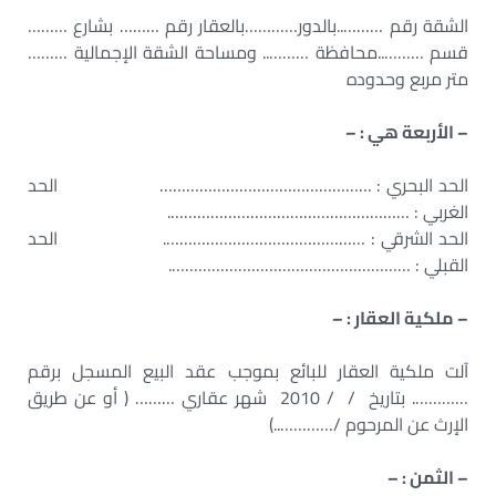
الشقة رقم ………..بالدور…………بالعقار رقم ……… بشارع ………
قسم ………..محافظة ……….. ومساحة الشقة الإجمالية ………
متر مربع وحدوده
– الأربعة هي : –
الحد البحري : ………………………………………… الحد
الغربي : ……………………………………………….
الحد الشرقي : ………………………………………. الحد
القبلي : ……………………………………………….
– ملكية العقار : –
آلت ملكية العقار للبائع بموجب عقد البيع المسجل برقم
…………. بتاريخ / / 2010 شهر عقاري ……… ( أو عن طريق
الإرث عن المرحوم /…………..)
– الثمن : –