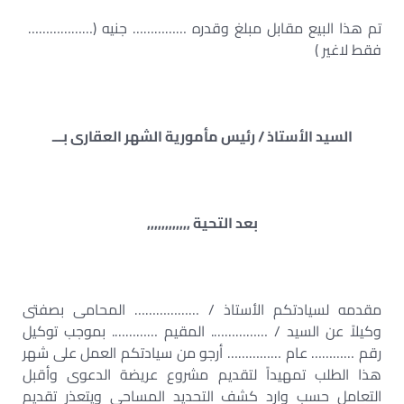
تم هذا البيع مقابل مبلغ وقدره …………… جنيه (………………
فقط لاغير )
السيد الأستاذ / رئيس مأمورية الشهر العقارى بـــ
بعد التحية ,,,,,,,,,,,,
مقدمه لسيادتكم الأستاذ / ……………… المحامى بصفتى
وكيلاً عن السيد / ……………. المقيم …………. بموجب توكيل
رقم ………… عام …………… أرجو من سيادتكم العمل على شهر
هذا الطلب تمهيداً لتقديم مشروع عريضة الدعوى وأقبل
التعامل حسب وارد كشف التحديد المساحى ويتعذر تقديم