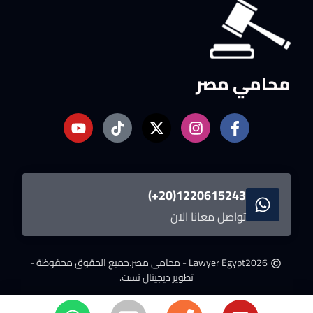
محامي مصر
1220615243(20+)
تواصل معانا الان
2026
Lawyer Egypt - محامى مصر.
جميع الحقوق محفوظة -
تطوير ديجيتال نست.