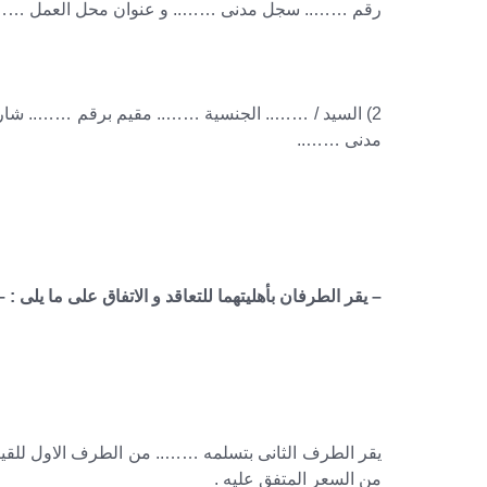
رقم …….. سجل مدنى …….. و عنوان محل العمل ……
2) السيد / …….. الجنسية …….. مقيم برقم …….. 
مدنى ……..
– يقر الطرفان بأهليتهما للتعاقد و الاتفاق على ما يلى : –
يقر الطرف الثانى بتسلمه …….. من الطرف الاول للق
من السعر المتفق عليه .