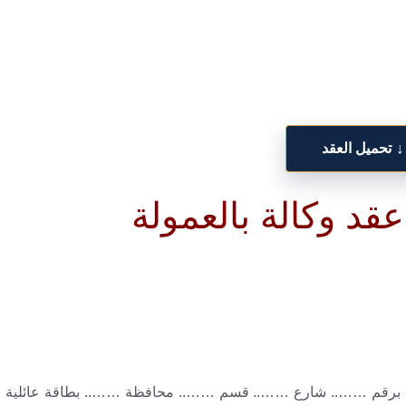
↓
تحميل العقد
قد وكالة بالعمولة
قم …….. شارع …….. قسم …….. محافظة …….. بطاقة عائلية