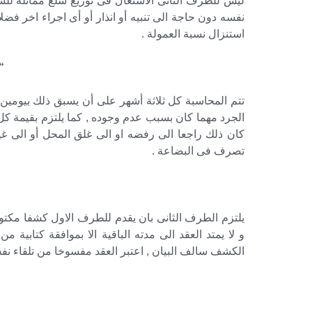
ليس للطرف الثانى الاشتغال فى توزيع سلع مماثلة للسل
نفسه دون حاجة الى تنبيه أو انذار أو أى اجراء اخر فض
استنزال نسبة العمولة .
“
تتم المحاسبة كل ثلاثة أشهر على أن يسبق ذلك بيومين ج
الجرد مهما كان بسبب عدم وجوده , كما يلتزم بقيمة كل
كان ذلك راجعا الى رفضه او الى غلق المحل أو الى غي
تصرف فى البضاعة .
يلتزم الطرف الثانى بان يقدم للطرف الاول كشفا مكتوبا
و لا يمتد العقد الى مدته الباقية الا بموافقة كتابية
الكشف سالف البيان , اعتبر العقد مفسوخا من تلقاء نفسه 