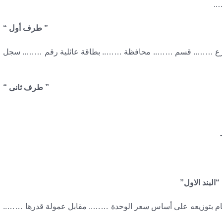
..
” طرف أول “
شارع …….. قسم …….. محافظة …….. بطاقة عائلية رقم …….. سجل
” طرف ثانى “
“البند الاول”
يام بتوزيعه على أساس سعر الوحدة …….. مقابل عمولة قدرها ……..