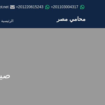
t.net
201220615243+
201103004317+
محامي مصر
الرئيسية
صيغ