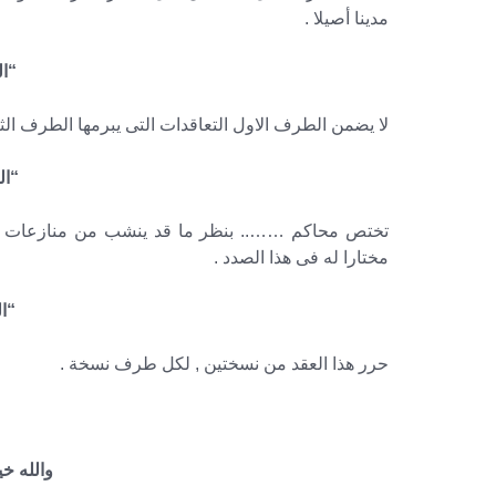
مدينا أصيلا .
“ال
لا يضمن الطرف الاول التعاقدات التى يبرمها الطرف الثا
“ال
تختص محاكم …….. بنظر ما قد ينشب من منازعات تتعل
مختارا له فى هذا الصدد .
“ال
حرر هذا العقد من نسختين , لكل طرف نسخة .
والله خير