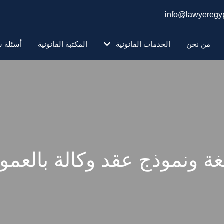
info@lawyeregyp
من نحن
الخدمات القانونية
المكتبة القانونية
أسئلة ش
ة ونموذج عقد وكالة بالعمو