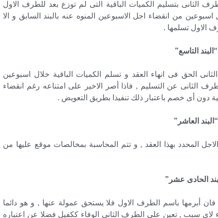
رف الثانى بتسليم الكميات الباقية التى لم توزع بعد للطرف الاول
سبوعين من انقضاء اجل الاسبوعين المنوه عنه بالبند السابق و الا
ف الاول تسلمها .
“البند التاسع”
نى الحق فى انهاء العقد و تسلم الكميات الباقية خلال اسبوعين
الثانى عن التسليم , فاذا أصر الاخير على امتناعه رغم انقضاء
ية دون أى خصم باعتبار ذلك تنفيذا بطريق التعويض .
البند العاشر”
لاجل المحدد بهذا العقد , و تتم المحاسبة بمخالصات موقع عليها من
بند الحادى عشر”
ان أبرمها باسم الطرف الاول فلا يستحق عمولة عنها , و هو دائما
اء لاى سبب , تعين على الطرف الثانى الوفاء ككفيل فضلا عن اعتباره