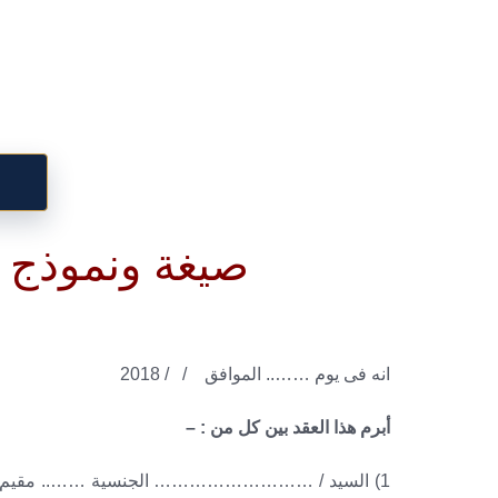
صيغة ونموذج ع
انه فى يوم …….. الموافق / / 2018
أبرم هذا العقد بين كل من : –
1) السيد / ……………………… الجنسية …….. مقيم بر