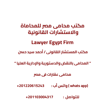
صيغة ونموذج إعادة اعلان , صيغة ونموذج إعادة اعلان , صيغة ونموذج
إعادة اعلان , صيغة ونموذج إعادة اعلان , صيغة ونموذج إعادة اعلان ,
صيغة ونموذج إعادة اعلان ,
مكتب محامى مصر للمحاماة
والاستشارات القانونية
Lawyer Egypt Firm
مكتب المستشار القانونى / أحمد سيد حسن
” المحامى بالنقض والدستورية والإدارية العليا “
محامى عقارات فى مصر
(whats app ) واتس أب : 201220615243+
للتواصل : 201103004317+