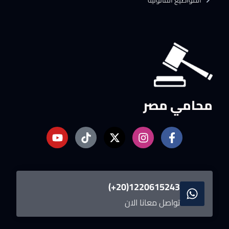
المواضيع القانونية
محامي مصر
1220615243(20+)
تواصل معانا الان