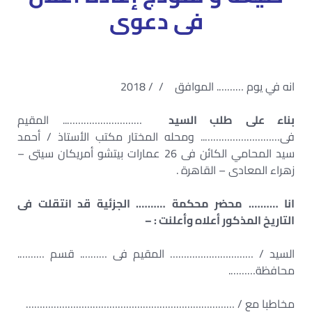
فى دعوى
انه في يوم ………. الموافق / / 2018
بناء على طلب السيد
……………………….. المقيم
فى……………………….. ومحله المختار مكتب الأستاذ / أحمد
سيد المحامي الكائن فى 26 عمارات بيتشو أمريكان سيتى –
زهراء المعادى – القاهرة .
انا ………. محضر محكمة ………. الجزئية قد انتقلت فى
التاريخ المذكور أعلاه وأعلنت : –
السيد / ………………………… المقيم فى ………. قسم ……….
محافظة……….
مخاطبا مع / …………………………………………………………………