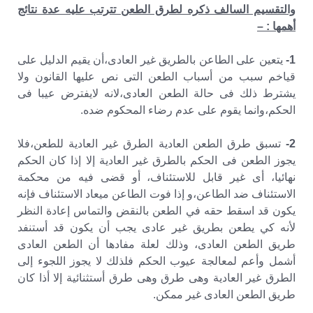
والتقسيم السالف ذكره لطرق الطعن تترتب عليه عدة نتائج
أهمها : –
1-
يتعين على الطاعن بالطريق غير العادى،أن يقيم الدليل على
قياخم سبب من أسباب الطعن التى نص عليها القانون ولا
يشترط ذلك فى حالة الطعن العادى،لانه لايفترض عيبا فى
الحكم،وانما يقوم على عدم رضاء المحكوم ضده.
2-
تسبق طرق الطعن العادية الطرق غير العادية للطعن،فلا
يجوز الطعن فى الحكم بالطرق غير العادية إلا إذا كان الحكم
نهائيا، أى غير قابل للاستئناف، أو قضى فيه من محكمة
الاستئناف ضد الطاعن،و إذا فوت الطاعن ميعاد الاستئناف فإنه
يكون قد اسقط حقه في الطعن بالنقض والتماس إعادة النظر
لأنه كي يطعن بطريق غير عادى يجب أن يكون قد أستنفد
طريق الطعن العادى، وذلك لعلة مفادها أن الطعن العادى
أشمل وأعم لمعالجة عيوب الحكم فلذلك لا يجوز اللجوء إلى
الطرق غير العادية وهى طرق وهى طرق أستثنائية إلا أذا كان
طريق الطعن العادى غير ممكن.