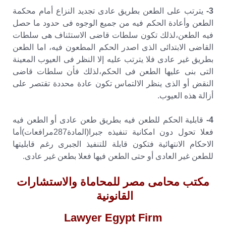
3-
يترتب على الطعن بطريق عادى تجديد النزاع أمام محكمة
الطعن وأعادة الحكم فيه من جميع الوجوه فى حدود ما حصل
فيه الطعن،لذلك تكون سلطات قاضى الاستئناف هى سلطات
القاضى الابتدائى الذى اصدر الحكم المطعون فيه، اما الطعن
بطريق غير عادى فلا يترتب عليه إلا النظر فى العيوب المعينة
التى بنى عليها الطعن فى الحكم،لذلك فأن سلطات قاضى
النقض أو الذى ينظر الالتماس تكون عادة محددة تقتصر على
أزالة هذه العيوب.
4-
قابلية الحكم للطعن فيه بطريق طعن عادى أو الطعن فيه
فعلا تحول دون امكانية تنفيذه جبرا(المادة287مرافعات)أما
الاحكام الانتهائية فتكون قابلة للتنفيذ الجبرى رغم قابليتها
للطعن غير العادى أو حتى الطعن فيها فعلا بطعن غير عادى.
مكتب محامى مصر للمحاماة والاستشارات
القانونية
Lawyer Egypt Firm