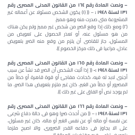
– ونصت المادة رقم ١٦٤
من القانون المدنى المصرى رقم
١٣١ لسنة ١٩٤٨ :
– (( (١) يكون الشخص مسئولا عن أعماله غير
المشروعة متى صدرت منه وهو مميز.
(٢) ومع ذلك إذا وقع الضرر من شخص غير مميز ولم يكن هناك
من هو مسئول عنه، أو تعذر الحصول على تعويض من
المسئول، جاز للقاضى أن يلزم من وقع منه الضرر بتعويض
عادل، مراعيا فى ذلك مركز الخصوم )).
– ونصت المادة رقم ١٦٥ من القانون المدنى المصرى رقم
١٣١ لسنة ١٩٤٨ :-
(( إذا أثبت الشخص أن الضرر قد نشأ عن سبب
أجنبى لابد له فيه، كحادث مفاجئ أو قوة قاهرة أو خطأ من
المضرور أو خطأ من الغير، كان غير ملزم بتعويض هذا الضرر، ما
لم يوجد نص أو اتفاق على غير ذلك )).
– ونصت المادة رقم ١٦٦
من القانون المدنى المصرى رقم
١٣١ لسنة ١٩٤٨ :
– (( من أحدث ضررا وهو فى حالة دفاع شرعى
عن نفسه أو ماله أو عن نفس الغير أو ماله، كان غير مسئول،
على الا يجاوز فى دفاعه القدر الضرورى. والا اصبح ملزما