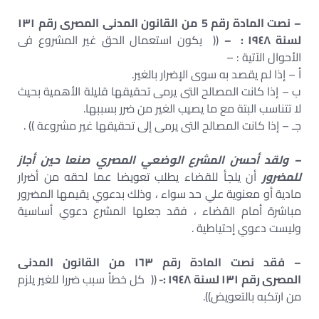
– نصت المادة رقم 5 من القانون المدنى المصرى رقم ١٣١
لسنة ١٩٤٨ : –
(( يكون استعمال الحق غير المشروع فى
الأحوال الآتية : –
أ – إذا لم يقصد به سوى الإضرار بالغير.
ب – إذا كانت المصالح التى يرمى تحقيقها قليلة الأهمية بحيث
لا تتناسب البتة مع ما يصيب الغير من ضرر بسببها.
جـ – إذا كانت المصالح التى يرمى إلى تحقيقها غير مشروعة )) .
– ولقد أحسن المشرع الوضعي المصري صنعا حين أجاز
للمضرور
أن يلجأ للقضاء يطلب تعويضا عما لحقه من أضرار
مادية أو معنوية علي حد سواء ، وذلك بدعوي يقيمها المضرور
مباشرة أمام القضاء ، فقد جعلها المشرع دعوي أساسية
وليست دعوي إحتياطية .
– فقد نصت المادة رقم ١٦٣ من القانون المدنى
المصرى رقم ١٣١ لسنة ١٩٤٨ :-
(( كل خطأ سبب ضررا للغير يلزم
من ارتكبه بالتعويض)).