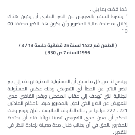
كما قضت بما يلي :
” يشترط للحكم بالتعويض عن الضرر المادي أن يكون هناك
إخلال بمصلحة مالية للمضرور وأن يكون هذا الضرر محققا 00
0 ”
( الطعن قم 1422 لسنة 25 قضائية جلسة 13 / 3 /
1956السنة 7 ص 330 )
ويتضح لنا من كل ما سبق أن المسئولية المدنية تهدف إلي جبر
الضرر الناتج عن الخطأ أي التعويض وذلك عكس المسئولية
الجنائية التي تهدف إلي عقاب المخطئ ويقدر القاضي مدي
التعويض عن الضرر الذي لحق بالمضرور طبقا لأحكام المادتين
221 ، 222 مراعيا في ذلك الظروف الملابسة ، فإن يتيسر وقت
الحكم أن يعين مدي التعويض تعيينا نهائيا فله أن يحتفظ
للمضرور بالحق في أن يطالب خلال مدة معينة بإعادة النظر في
التقدير .