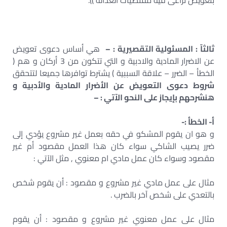
بتعويض تراعى فيه مقتضيات العدالة )).
ثالثآ : المسئولية التقصيرية : –
هي أساس دعوى تعويض
عن الاضرار المادية والادبية و التي تتكون من 3 أركان و هم (
الخطأ – الضرر – علاقة السببية ) يشترط توافرها جميعا لتتحقق
شروط دعوى التعويض عن الأضرار المادية والأدبية و
هنشرحهم بإيجاز على النحو الآتي : –
أ- الخطأ :-
و هو ان يقوم المشكو في حقه بعمل غير مشروع يؤدي إلى
ضرر يصيب الشاكي سواء كان هذا العمل مقصود أم غير
مقصود وسواء كان عمل مادي ام معنوي , مثل الآتي :
مثال على عمل مادي غير مشروع و مقصود : أن يقوم شخص
بالتعدي على شخص آخر بالضرب .
مثال على عمل معنوي غير مشروع و مقصود : أن يقوم