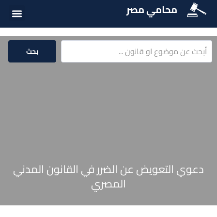
محامي مصر
الخدمات الق
المكتبة الق
بحث
دعوي التعويض عن الضرر في القانون المدني
المصري