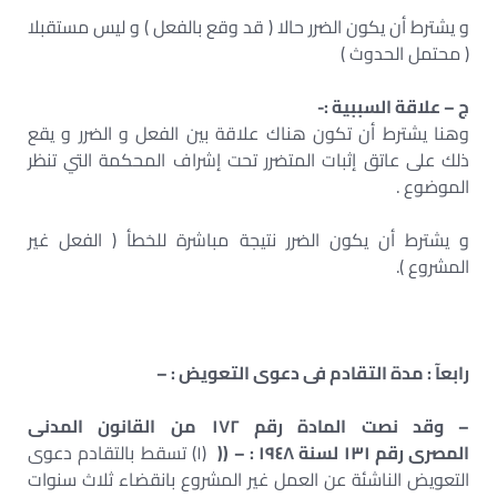
و يشترط أن يكون الضرر حالا ( قد وقع بالفعل ) و ليس مستقبلا
( محتمل الحدوث )
ج – علاقة السببية :-
وهنا يشترط أن تكون هناك علاقة بين الفعل و الضرر و يقع
ذلك على عاتق إثبات المتضرر تحت إشراف المحكمة التي تنظر
الموضوع .
و يشترط أن يكون الضرر نتيجة مباشرة للخطأ ( الفعل غير
المشروع ).
رابعآ : مدة التقادم فى دعوى التعويض : –
– وقد نصت المادة رقم ١٧٢
من القانون المدنى
المصرى رقم ١٣١ لسنة ١٩٤٨ : – ((
(١) تسقط بالتقادم دعوى
التعويض الناشئة عن العمل غير المشروع بانقضاء ثلاث سنوات