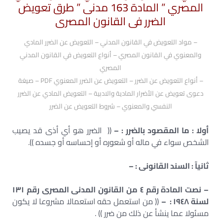
المصري ” المادة 163 مدنى ” طرق تعويض
الضرر فى القانون المصرى
– مواد التعويض في القانون المدني – التعويض عن الضرر المادي
والمعنوي في القانون المصري – أنواع التعويض في القانون المدني
المصري
– أنواع التعويض عن الضرر – التعويض عن الضرر المعنوي PDF – صيغة
دعوى تعويض عن الأضرار المادية والادبية – التعويض المادي عن الضرر
النفسي والمعنوي – شروط التعويض عن الضرر
أولا : ما المقصود بالضرر : –
(( الضرر هو أي أذى قد يصيب
الشخص سواء في ماله أو شعوره أو إحساسه أو جسده )).
ثانيآ : السند القانونى : –
– نصت المادة رقم ٤ من القانون المدنى المصرى رقم ١٣١
لسنة ١٩٤٨ : –
(( من استعمل حقه استعمالا مشروعا لا يكون
مسئولا عما ينشأ عن ذلك من ضرر )) .