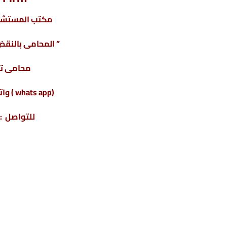
مكتب المستشار
” المحامى بالنقض 
محامى ت
(whats app ) واتس أب : 201220615243+
للتواصل : 04317