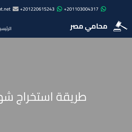
t.net
201220615243+
201103004317+
محامي مصر
الرئيسي
طريقة استخراج شهاد