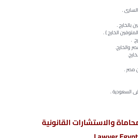
بالخارج .
توفين الخارج ) .
ج .
ر والخارج.
ارج.
 مصر .
ى السعودية .
اماة والاستشارات القانونية
Lawyer Egypt