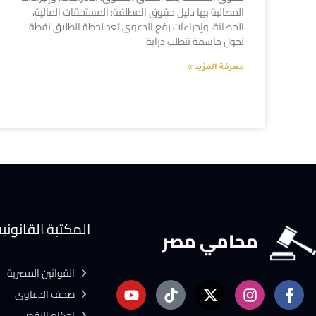
المطالبة بها دليل حقوق المطلقة: المستحقات المالية،
الحضانة، وإجراءات رفع الدعوى تعد لحظة الطلاق نقطة
تحول حاسمة تتطلب دراية
معرفة المزيد »
المكتبة القانوني
محامي مصر
القوانين المصرية
صحف الدعاوى
احكام النقض