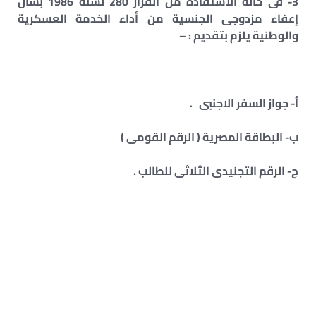
3- فى حالة الاستفادة من القرار 280 لسنة 1986 بشأن
إعفاء مزدوجى الجنسية من أداء الخدمة العسكرية
والوطنية يلزم بتقديم : –
أ- جواز السفر الاجنبى .
ب- البطاقة المصرية ( الرقم القومى )
ج- الرقم التجنيدى الثلاثى للطالب .