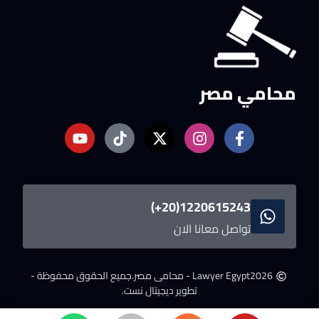
محامي مصر
1220615243(20+)
تواصل معانا الان
2026
Lawyer Egypt - محامى مصر.
جميع الحقوق محفوظة -
تطوير ديجيتال نست.