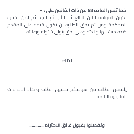
كما تنص الماده 68 من ذات القانون على : –
تكون القوامة للابن البالغ ثم للأب ثم للجد ثم لمن تختاره
المحكمة ومن ثم يحق للطالبه ان تكون قيمه على المقدم
ضده حيث انها والدته وهى احق بتولى شئونه ورعايته .
لذلك
يلتمس الطالب من سيادتكم تحقيق الطلب واتخاذ الاجراءات
القانونيه اللازمه
وتفضلوا بقبول فائق الاحترام ,,,,,,,,,,,,