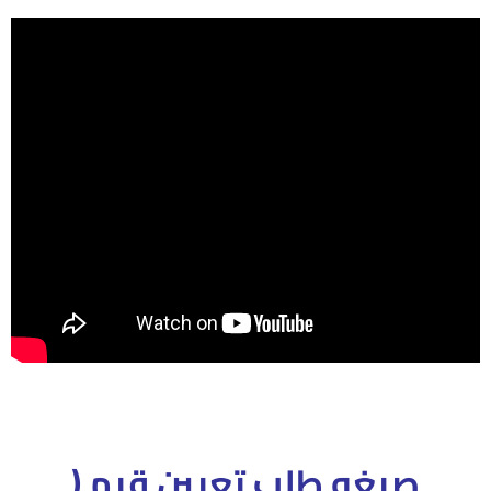
صيغه طلب تعيين قيم (