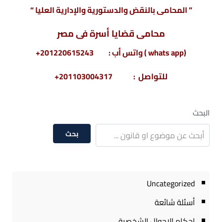
” المحامى بالنقض والدستورية والإدارية العليا “
محامى قضايا أسرة فى مصر
(whats app ) واتس أب : 201220615243+
للتواصل : 201103004317+
البحث
بحث
Uncategorized
أسئلة شائعة
احكام الاحوال الشخصية