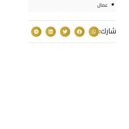
عمال
شارك: