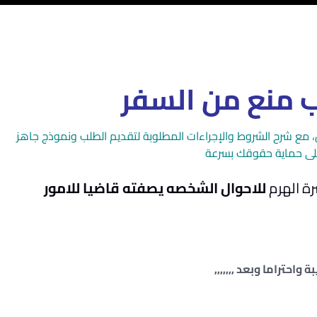
منع من السفر
سفر word – PDF وفق القانون، مع شرح الشروط والإجراءات المطلوبة لتقديم الطلب ونموذج جاهز
ى حماية حقوقك بسرعة
ة الهرم
للاحوال الشخصه يصفته قاضيا للامور
 واحتراما وبعد ,,,,,,,