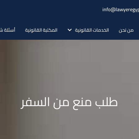
info@lawyeregyp
من نحن
الخدمات القانونية
المكتبة القانونية
أسئلة ش
طلب منع من السفر