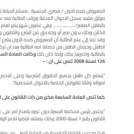
موثق مقيد بسجل الاحوال المدنية ورزقت الطالبة منه على
الكائن وذلك بدون مبرر أو وجه حق من الشرع والقانون
وقد نما إلى علم الطالبة أن المعروض ضده الاول يشرع ا
الطفل وحرمان الطفل من حضانة امه الطالبة بعد ان ترك
بالطالبة واخبرها بذلك ولما كان ذلك
126 لسنة 2008 تنص على ان : –
“يتمتع كل طفل بجميع الحقوق الشرعية وعلى الاخص ح
امواله وفقا للقوانين الخاصة بالاحوال الشخصية”.
كما تنص المادة السابعة مكرر من ذات القانون على ا
“يختص رئيس محكمة الاسرة دون غيره باصدار امر على ع
القانون رقم 1 لسنة 2000 وذلك بصفته قاضيا للامر الوقتية”