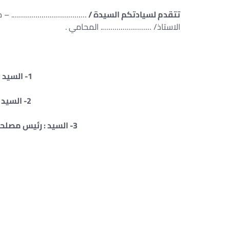
تتقدم لسيادتكم السيدة /
………………………………. – مسلمه 
الاستاذ/ ……………………. المحامي .
1- السيد : …………………………….
2- السيد : وزير الداخلية بصفته .
3- السيد : رئيس مصلحة الجوازات والسفر والهجره بصفته .