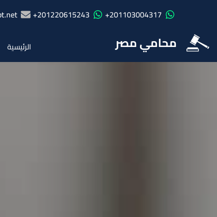
t.net
201220615243+
201103004317+
محامي مصر
الرئيسية