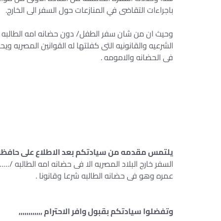
باجراءات التقاضى في المنازعات حول السفر الى الخارج.
وحيث ان من شان سفر الطفل/ دون حضانه امه الطالبه يل
الشرعيه والقانونيه التى كفلتها له القوانين المصريه وي
فى الحضانه والامومه .
يلتمس مقدمه من سيادتكم بعد الاطلاع على حافظه 
السفر خارج البلاد المصريه الا فى حضانه امه الطالب
عمره وهو فى حضانه الطالبه شرعا وقانونا .
وتفضلوا سيادتكم بقبول وافر الاحترام ,,,,,,,,,,,,