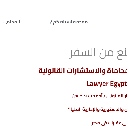
مقدمه لسيادتكم /
…………………….
المحامى
ع من السفر
اماة والاستشارات القانونية
Lawyer Egypt
 القانونى / أحمد سيد حسن
والدستورية والإدارية العليا “
 عقارات فى مصر