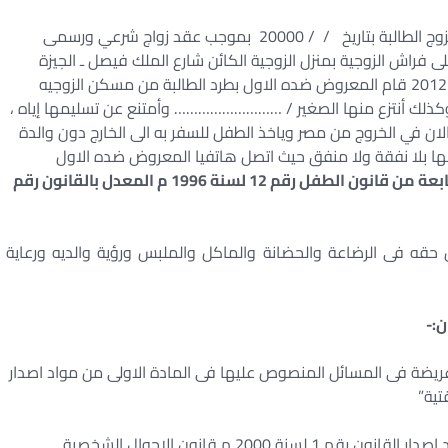
المعروض ضده الاول / مصري الجنسية ـ مسلم الديانة تزوج الطالبة بتاريخ / / 20000 بموجب عقد زواج شرعي ورسمى
 فراش الزوجية بمنزل الزوجية الكائن شارع الملك فيصل ـ الجيزة
بالطفل الصغير/………………. وفي غضون شهر يناير لعام 2012 قام المعروض ضده الاول بطرد الطالبة من مسكن الزوجيه
 وكذلك أنتزع منها الصغير / ……………………… وأمتنع عن تسليمها إياه ،
لان في الخروج من مصر وياخذ الطفل للسفر به الى الخارج دون والدة
ها بلا نفقة ولا منفق حيث اتصل هاتفيا المعروض ضده الاول
وكانت المادة السابعة من قانون الطفل رقم 12 لسنة 1996 م المعدل بالقانون رقم
قه فى الرضاعة والحضانة والماكل والملبس ورؤية والديه ورعاية
ن:-
ريضة فى المسائل المنصوص عليها فى المادة الاولى من مواد اصدار
هذا وحددت الفقرة الخامسة من المادة الاولى من مواد اصدار القانون رقم 1 لسنة 2000 م قانون الاحوال الشخصية