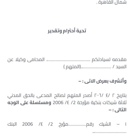
شمال القاهرة .
تحية أحترام وتقدير
مقدمه لسيادتكم ………………………………. المحامى وكيلا عن
السيد / ……………………..(المتهم )
وأتشرف بعرض الاتى : –
بتاريخ ٢ /٤ /٢٠٠٦ أصدر المتهم لصالح المدعى بالحق المدني
ثلاثة شيكات بنكية مؤرخة 2/ ٤/ 2006
ومسلسلة على الوجه
التالى : –
١ – الشيك رقم……………مؤرخ 2/ ٤/ 2006 البنك
………………………..