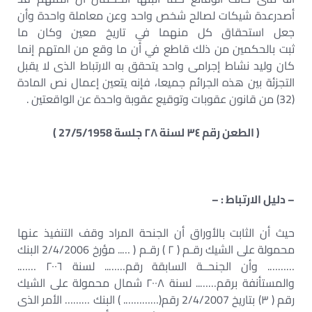
أصدرعدة شيكات لصالح شخص واحد وعن معاملة واحدة وأن
جعل استحقاق كل منهما في تاريخ معين وكان ما
ثبت بالحكمين من ذلك قاطع في أن ما وقع من المتهم إنما
كان وليد نشاط إجرامى واحد يتحقق به الارتباط الذى لا يقبل
التجزئة بين هذه الجرائم جميعا، فإنه يتعين إعمال نص المادة
(32) من قانون عقوبات وتوقيع عقوبة واحدة عن الواقعتين .
( الطعن رقم ٣٤ لسنة ٢٨ جلسة 27/5/1958 )
– دليل الارتباط : –
حيث أن الثابت بالأوراق أن الجنحة المراد وقف التنفيذ عنها
محمولة على الشيك رقـم ( ٢ ) رقـم ( ….. مؤرخ 2/4/2006 البنك
………. وأن الجنحــة السابقة رقم…….. لسنة ٢٠٠٦ …….
والمستأنفة برقم…….. لسنة ٢٠٠٨ شمال محمولة على الشيك
رقم ( ٣) بتاريخ 2/4/2007 رقم(…………. ) البنك ……… الأمر الذى