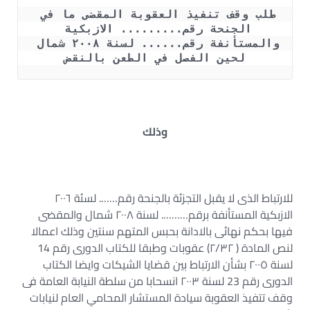
طلب وقف تنفيذ العقوبة المقضى ما في 
الجنحة رقم......... الازبكية 
والمستأنفة رقم...... لسنة ٢٠٠٨ شمال 
لحين الفصل في الطعن بالنقض
وذلك
للارتباط الذى لا يقبل التجزئة بالجنحة رقم……. لسئة ٢٠٠٦
الازبكية المستأنفة برقم………. لسنة ٢٠٠٨ شمال والمقضى
فيها بحكم نهائى بالادانة بحبس المتهم سنتين وذلك اعمالا
لنص المادة ( ٢/٣٢) عقوبات وطبقا للكتاب الدورى رقم 14
لسنة ٢٠٠٥ بشأن الارتباط بين قضايا الشيكات وايضا الكتاب
الدورى رقم 23 لسنة ٢٠٠٣ انسحابا من سلطة النيابة العامة فى
وقف تتفيذ العقوبة سيادة المستشار المحامي العام لنيابات