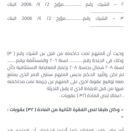
٢ – الشيك رقم ……………مؤرخ 2/ ٤/ 2006 البنك
……………………….
٣ – الشيك رقم……………مؤرخ 2/ ٤/ 2006 البنك
………………………..
وحيث أن المتهم تمت حاكمته من قبل عن الشيك رقم ( ٣)
وذلك فى الجنحة رقم………… لسنة ٢٠٠٦ والمستأنفة برقم……..
لسنة ٢٠٠٨ شمال بجلسة ٢٠٠٨ بإعتبار المعارضة الاستنئافية كأن
لم تكن وتأييد الحكم بحبس المتهم سنتين الامر الذى يمتنع
معه توقيع عقوبة اخرى على المتهم عن جريمة تمت محاكمته
فيها من قبل للارتباط الذي لا يقبل التجزئة
، اعمالا لنص المادة (٣٢ ) عقوبات .
– وكان طبقا لنص الفقرة الثانية من المادة ( ٣٢) عقوبات :
–
أنه متى كانت الوقائع كما أثبتها الحكمان أن المتهم قد