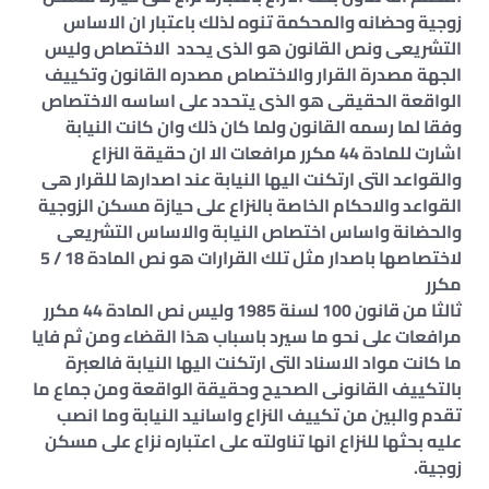
زوجية وحضانه والمحكمة تنوه لذلك باعتبار ان الاساس
التشريعى ونص القانون هو الذى يحدد الاختصاص وليس
الجهة مصدرة القرار والاختصاص مصدره القانون وتكييف
الواقعة الحقيقى هو الذى يتحدد على اساسه الاختصاص
وفقا لما رسمه القانون ولما كان ذلك وان كانت النيابة
اشارت للمادة 44 مكرر مرافعات الا ان حقيقة النزاع
والقواعد التى ارتكنت اليها النيابة عند اصدارها للقرار هى
القواعد والاحكام الخاصة بالنزاع على حيازة مسكن الزوجية
والحضانة واساس اختصاص النيابة والاساس التشريعى
لاختصاصها باصدار مثل تلك القرارات هو نص المادة 18 / 5
مكرر
ثالثا من قانون 100 لسنة 1985 وليس نص المادة 44 مكرر
مرافعات على نحو ما سيرد باسباب هذا القضاء ومن ثم فايا
ما كانت مواد الاسناد التى ارتكنت اليها النيابة فالعبرة
بالتكييف القانونى الصحيح وحقيقة الواقعة ومن جماع ما
تقدم والبين من تكييف النزاع واسانيد النيابة وما انصب
عليه بحثها للنزاع انها تناولته على اعتباره نزاع على مسكن
زوجية.