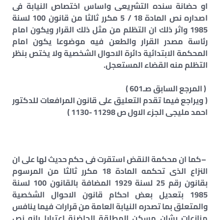
او حضانة سنده التشريعى واساس اختصاص النيابة فى
اصداره نص المادة 18 / 5 مكرر ثالثا من قانون 100 لسنة
1985 واثر ذلك ان التظلم من مثل ذلك القرار ويكون امام
رئاسة مصدر القرار والطعن فيه موضوعا يكون امام
المحكمة الابتدائية دائرة الاحوال الشخصية ولا يختص بنظر
التظلم منه القضاء المستعجل.
( المرجع السابق صـ601 )
( ويراجع فيما تقدم التعليق على قانون المرافعات للدكتور
احمد مليجى الجزء الاول ص 11298 -1130 )
–
كما ان محكمة النقض استقرت فى حكم حديث لها على ان
النزاع الذى تحكمه المادة 18 مكرر ثالثا من المرسوم
بقانون رقم 25 لسنة 1929 المضافة بالقانون 100 لسنة
1985 بتعديل بعض احكام قانون الاحوال الشخصية
والمتعلق بما تصدره النيابة العامة من قرارات فيما ينافس
منازعات بشان مسكن المطلقة الحاضنة اعتبارا بانه نص