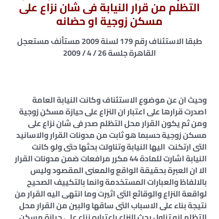
التظلم من قرار النيابة فى شان نزاع على
مسكن زوجية او حضانه
طبقا الاستئناف رقم 179 لسنة 2009 مستأنف مستعجل
القاهرة جلسة 26 / 4 / 2009
وحيث ان عن موضوع الاستئناف وكانت النيابة العامة
اصدرت قرارها على اعتبار ان النزاع على حيازة مسكن زوجية
ومن ثم يكون القرار محل التظلم صدر فى شان نزاع على
مسكن زوجية حسبما هو ثابت من مدونات القرار والاسانيد
التى ارتكنت اليها النيابة وتناولت بحثها حتى ولو كانت
النيابة اشارت للمادة 44 مكرر مرافعات ضمن مدونات القرار
الا ان العبرة بحقيقة الواقع والمعنى المقصود وليس
بالالفاظ والعبارات المستخدمة وانما بالتكييف الصحيح
لواقعة النزاع والوقائع التى اثيرت وما انتهى اليه القرار من
نتيجة بناء على الاسباب التى ساقها والبين من القرار محل
التظلم انه تناول بحث النزاع باعتباره نزاع على حيازة مسكن