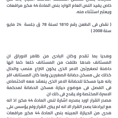
خاص يفيد النص العام الوارد بنص المادة 44 مكرر مرافعات
ويعتبر استثناء منه.
( نقض فى الطعن رقم 1810 لسنة 78 ق جلسة 24 مايو
سنة 2008 )
وهديا بما تقدم وكان البادى من ظاهر الاوراق ان
المستانف ضدها طلفت من المستانف خلعا كما انها
حاضنة لصغيرتين الامر الذى يكون النزاع منصب والحال
كذلك على مسكن حضانة الصغيرين ولما كان المستانف اقر
بانه هيا مسكنا للحضانة الامر الذى ينعقد معه الاختصاص
فى الفصل فى موضوع حيازة مسكن الحضانة لمحكمة
الاسرة المختصة ولا يقدح فى ذلك ان
مصدر القرار اورد بصدره اشارة لنص المادة 44 مكرر اذ انه
مع ايرادها بصدر القرار الا انه لم يبنى القرار ولم يؤسس على
هدى من الحيازة المبينه بنص المادة 44 مكرر مرافعات