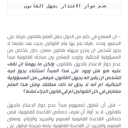
عدم جواز الاعتذار بجهل القانون 
– ان المشرع في كثير من الدول جعل العلم بالقانون فرضا على
الجميع، وحدد طرقا يتم بها نشر القوانين بحيث بعد نشرها لا
يجوز لشخص ان يتذرع بجهله بقانون معين، حتى يتخلص من
المسؤولية الجنائية، واوجد المشرع بين مبادئه القانونية مبدأ
عدم جواز الاعتذار بالجهل بالقانون،
ولكن ما يهمنا ان نقف
عليه هو هل ورود على هذا المبدأ استثناء يجوز فيه
للشخص ان يقرر انه يجهل القانون، فيعفى من المسؤولية
الجنائية، ام انه لا يحق له ذلك مطلقا، وهل هذا العلم
مفترض في كل القوانين ام في قانون الجزاء فقط ؟
– قبل أن نتطرق لمفهوم مبدأ عدم جواز الاعتذار بالجهل
بالقانون، لا بد أولاً أن نعرف خصائص القاعدة القانونية، فمن
خصائص القاعدة القانونية العموم والتجريد والإلزام، ومعنى
العموم والتجريد ان القاعدة القانونية عامة مجردة تنطبق على