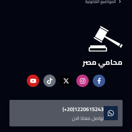
المواضيع القانونية
محامي مصر
1220615243(20+)
تواصل معانا الان