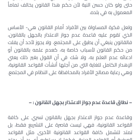
حتى ولو كان حسن النية لأن حكم هذا القانون يخالف تمامأ
المعمول به في بلده.
ولعل فكرة المساواة بين الأفراد أمام القانون هي- الأساس
الذي تقوم عليه قاعدة عدم جواز الاعتذار بالجهل بالقانون،
فالقانون ينبغي أن يطبق على المجتمع، ولا يجوز لأحد أن يفلت
من حكم القانون لأسباب خاصة به، كعدم علمه بالقانون أو
ادعائه عدم العلم به، ولا شك في أن القول بغير ذلك يعني
الإهدار الكامل للغاية التي من أجلها أنشأت القواعد القانونية،
وهي رعاية مصالح الأفراد بالمحافظة على النظام في المجتمع.
– نطاق قاعدة عدم جواز الاعتذار بجهل القانون : –
وقاعدة عدم جواز الاعتذار بجهل بالقانون تسري على كافة
القواعد القانونية، فهي ليست قاصرة على التشريع فقط، بل
تمتد لتشمل كافة القواعد القانونية الأخرى مثل القواعد
العرفية أو القواعد الدينية، فكما لا يستطيع أي رد أن يحتج