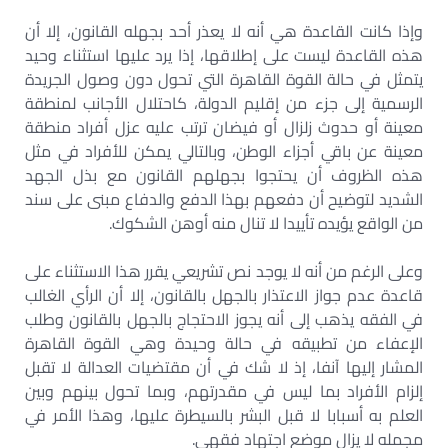
وإذا كانت القاعدة هي أنه لا يعذر أحد بجهله القانون، إلا أن
هذه القاعدة ليست على إطلاقها، إذا يرد عليها استثناء وحيد
يتمثل في حالة القوة القاهرة التي تحول دون وصول الجريدة
الرسمية إلى جزء من إقليم الدولة، كاحتلال الأجانب لمنطقة
معينة أو حدوث زلزال أو فيضان ترتب عليه عزل أفراد منطقة
معينة عن باقي أجزاء الوطن، وبالتالي يمكن للأفراد في مثل
هذه الظروف أن يحتجوا بجهلهم القانون مع بذل الجهد
الشديد لتوضيح أن دفعهم بهذا الدفع والدفاع مبنى على سند
من الواقع يؤيده تأييدا لا تنال منه أوهن الشكوك.
وعلى الرغم من أنه لا يوجد نص تشريعي يقرر هذا الاستثناء على
قاعدة عدم جواز الاعتذار بالجهل بالقانون، إلا أن الرأي الغالب
في الفقه يذهب إلى أنه يجوز الاحتجاج بالجهل بالقانون وطلب
الإعفاء من تطبيقه في حالة وحيدة وهي القوة القاهرة
المشار إليها آنفا، إذ لا شك في أن مقتضيات العدالة لا تقبل
إلزام الأفراد بما ليس في مقدرتهم، وبما تحول بينهم وبين
العلم به أسبابا لا قبل البشر بالسيطرة عليها، وهذا الأمر في
مجمله لا يزال موضع اجتهاد فقهى.