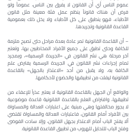
عموم الناس أي أن القانون لا يفرق بين الناس، عموماً ولو
فرض أن هناك قانوناً ينظم عمل فئة معينة مثل قانون
الأطباء، فهو ينطبق على كل الأطباء ولا يخل ذلك بعمومية
القاعدة القانونية وتجريدها.
– أن القاعدة القانونية تمر عادة بعدة مراحل حتى تصبح ملزمة
للكافة وحتى تطبق على جميع الأفراد المخاطبين بها، وتعتبر
آخر مرحلة هي نشر القانون في «الجريدة الرسمية»، وبمجرد
تمام إجراءات نشر القانون في الجريدة الرسمية يفترض علم
الكافة به، ولا يقبل من أحد «الاعتذار بالجهل» بالقاعدة
القانونية ليفلت من تطبيقها والخضوع لأحكامها.
والواقع أن الجهل بالقاعدة القانونية لا يعتبر عذراً للإعفاء من
تطبيقها، وافتراض العلم بالقاعدة القانونية قاعدة موضوعية
لا يجوز مخالفتها وهي مبنية على اعتبارات العدالة والمساواة
بين الأفراد أمام القانون، فاعتبارات العدالة والمساواة تقتضي
ألا يفتح الباب أمام الاعتذار بجهل القانون، وإلا سادت الفوضى
وفتح الباب للتحايل للهروب من تطبيق القاعدة القانونية.