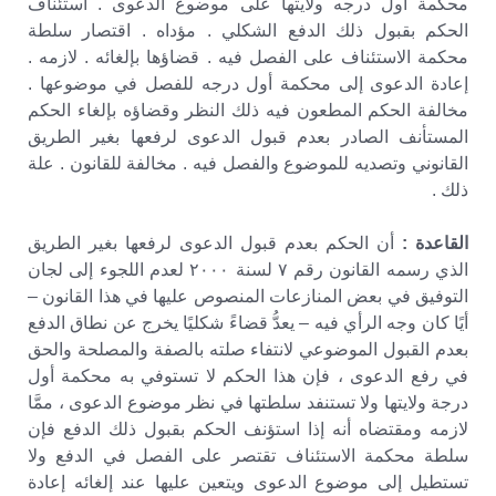
محكمة أول درجه ولايتها على موضوع الدعوى . استئناف
الحكم بقبول ذلك الدفع الشكلي . مؤداه . اقتصار سلطة
محكمة الاستئناف على الفصل فيه . قضاؤها بإلغائه . لازمه .
إعادة الدعوى إلى محكمة أول درجه للفصل في موضوعها .
مخالفة الحكم المطعون فيه ذلك النظر وقضاؤه بإلغاء الحكم
المستأنف الصادر بعدم قبول الدعوى لرفعها بغير الطريق
القانوني وتصديه للموضوع والفصل فيه . مخالفة للقانون . علة
ذلك .
القاعدة :
أن الحكم بعدم قبول الدعوى لرفعها بغير الطريق
الذي رسمه القانون رقم ٧ لسنة ٢٠٠٠ لعدم اللجوء إلى لجان
التوفيق في بعض المنازعات المنصوص عليها في هذا القانون –
أيًا كان وجه الرأي فيه – يعدُّ قضاءً شكليًا يخرج عن نطاق الدفع
بعدم القبول الموضوعي لانتفاء صلته بالصفة والمصلحة والحق
في رفع الدعوى ، فإن هذا الحكم لا تستوفي به محكمة أول
درجة ولايتها ولا تستنفد سلطتها في نظر موضوع الدعوى ، ممَّا
لازمه ومقتضاه أنه إذا استؤنف الحكم بقبول ذلك الدفع فإن
سلطة محكمة الاستئناف تقتصر على الفصل في الدفع ولا
تستطيل إلى موضوع الدعوى ويتعين عليها عند إلغائه إعادة