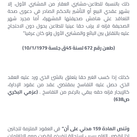
ذلك بالنسبة للطاعن-مشتري العقار من المشتري الأول، إلا
بشهر عقدي البيع أو التأشير بالحكم الصادر في دعوى صحة
التعاقد علي هامش صحيفتها المشهرة، أما مجرد شهر
الصحيفة فإنه لا يرتب حقا عينيا للطاعن يحول دون الاحتجاج
عليه بالتقايل بين البائع والمشتري الأول ولو كان عرفيا”
(طعن رقم 672 لسنة 45ق جلسة 10/1/1979)
كذلك إذا كسب الغير حقا يتعلق بالشئ الذي ورد عليه العقد
الذي حصل عليه التفاسخ بمقتضي عقد من عقود الإدارة،
كالإيجار فإنه حقه يبقي بالرغم من التفاسخ .
(عزمي البكري
ص638)
وتنص المادة 159 مدني على أن”
في العقود الملزمة للجانين
إذا انقضى التزام بسبب استحالة تنفيذه انقضت معه الالتزامات