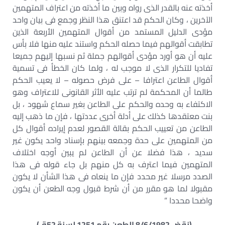
أخذته عنه بالقدر الذى رواه وبين ما أخذته من اعتراف المتهمين
الآخرين ، وكان الحكم قد اعتنق هذا النظر وجمع فى بيان واحد
مؤدى الدليل المستمد من أقوال المتهمين الأربعة الذين
تطابقت أقوالهم فيما حصله الحكم واستند عليه منها فلا بأس
عليه أن هو أورد مؤدى أقوالهم جملة ثم نسبها إليهم جميعا
تفاديا للتكرار الذى لا موجب له ، ولما كان الخطأ فى تسمية
أقوال الطاعن اعترافا – على فرض حصوله – لا يعيب الحكم
طالما أن المحكمة لم ترتب عليه الأثر القانونى للاعتراف وهو
الاكتفاء به وحده والحكم على الطاعن بغير سماع شهود ، بل
بنت معتقدها كذلك على أدلة أخرى عددتها ، فإن ما ذهب إليه
الطاعن من تعييب الحكم بقالة القصور لعدم إيراده أقوال كل
من المتهمين على حدة وجمعه بينهم بإسناد واحد يكون غير
سديد ، هذا فضلا عن أن الطاعن لم يبين أوجه اختلاف
المتهمين فيما اعترف به كل منهم بل جاء قوله فى هذا
الصدد مرسلا غير محدد فإن ما ينعاه فى هذا الشأن لا يكون
مقبولا لما هو مقرر من أن شرط قبول وجه الطعن أن يكون
واضحا محددا ”
(نقض 8/6/1982 الطعن رقم 1251 لسنة 52ق) .