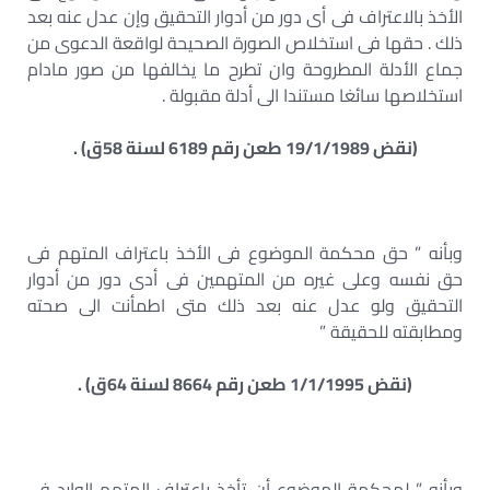
الأخذ بالاعتراف فى أى دور من أدوار التحقيق وإن عدل عنه بعد
ذلك . حقها فى استخلاص الصورة الصحيحة لواقعة الدعوى من
جماع الأدلة المطروحة وان تطرح ما يخالفها من صور مادام
استخلاصها سائغا مستندا الى أدلة مقبولة .
(نقض 19/1/1989 طعن رقم 6189 لسنة 58ق) .
وبأنه ” حق محكمة الموضوع فى الأخذ باعتراف المتهم فى
حق نفسه وعلى غيره من المتهمين فى أدى دور من أدوار
التحقيق ولو عدل عنه بعد ذلك متى اطمأنت الى صحته
ومطابقته للحقيقة ”
(نقض 1/1/1995 طعن رقم 8664 لسنة 64ق) .
وبأنه ” لمحكمة الموضوع أن تأخذ باعتراف المتهم الوارد فى