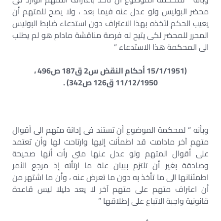
محضر البوليس ولو عدل عنه فيما بعد ، ولا يصح للمتهم أن
يعيب الحكم لأخذه بهذا الاعتراف دون استدعاء ضابط البوليس
المحرر للمحضر لكى يتيح له فرصة مناقشة مادام هو لم يطلب
الى المحكمة هذا الاستدعاء ”
(15/1/1951 أحكام النقض س2 ق187 ص496 ،
11/12/1950 ق126 ص342) .
وبأنه ” لمحكمة الموضوع أن تستند فى إدانة متهم الى أقوال
متهم آخر مادامت قد اطمأنت إليها وارتاحت لها وأن تعتمد
على أقوال المتهم ولو عدل عنها متى رأت أنها صحيحة
وصادقة بغير أن تلتزم ببيان علة ما ارتأته إذ مرجع الأمر
اطمئنانها الى ما تأخذ به دون ما تعرض عنه ، وأن ما اشتهر من
أن اعتراف متهم على متهم آخر لا يعد دليلا ليس قاعدة
قانونية واجبة الاتباع على إطلاقها ”