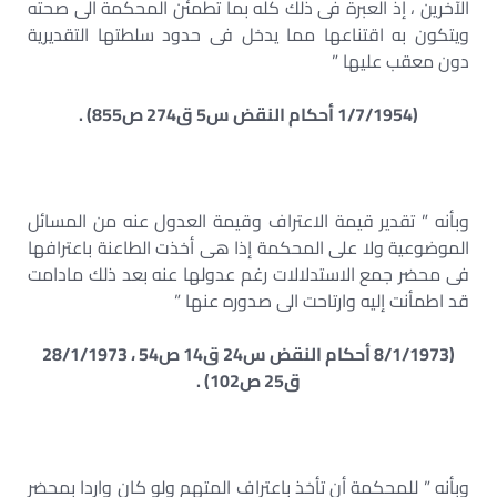
الآخرين ، إذ العبرة فى ذلك كله بما تطمئن المحكمة الى صحته
ويتكون به اقتناعها مما يدخل فى حدود سلطتها التقديرية
دون معقب عليها ”
(1/7/1954 أحكام النقض س5 ق274 ص855) .
وبأنه ” تقدير قيمة الاعتراف وقيمة العدول عنه من المسائل
الموضوعية ولا على المحكمة إذا هى أخذت الطاعنة باعترافها
فى محضر جمع الاستدلالات رغم عدولها عنه بعد ذلك مادامت
قد اطمأنت إليه وارتاحت الى صدوره عنها ”
(8/1/1973 أحكام النقض س24 ق14 ص54 ، 28/1/1973
ق25 ص102) .
وبأنه ” للمحكمة أن تأخذ باعتراف المتهم ولو كان واردا بمحضر