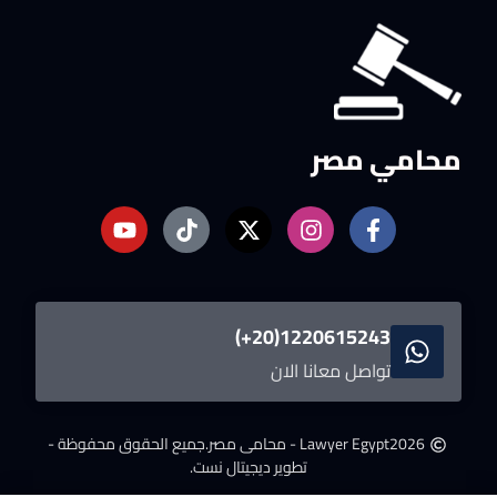
محامي مصر
1220615243(20+)
تواصل معانا الان
2026
Lawyer Egypt - محامى مصر.
جميع الحقوق محفوظة -
تطوير ديجيتال نست.