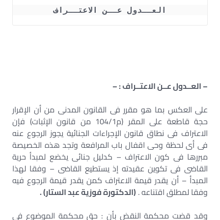
العــدول عــن الاعتــراف
– العــدول عــن الاعتــراف : –
على العكس بما هو مقرر فى القانون المدنى من أن الإقرار
حجة قاطعة على المقر (م104/1 من قانون الإثبات) فإن
الاعتراف فى نطاق قانون الإجراءات الجنائية يجوز الرجوع عنه
فى أى لحظة وحى اقفال باب المرافعة وتجد هذه الخصيصة
مبررها فى كون الاعتراف – كدليل جنائى يخضع لمبدأ حرية
القاضى فى تكوين عقيدته إذ يستطيع القاضى – وفقا لهذا
المبدأ – أن يقدر قيمة الاعتراف كمن يقدر قيمة الرجوع فيه
وفقا لمطلق اقتناعه .
(الدكتورة فوزية عبد الستار) .
وقد قضت محكمة النقض بأن : حق محكمة الموضوع فى