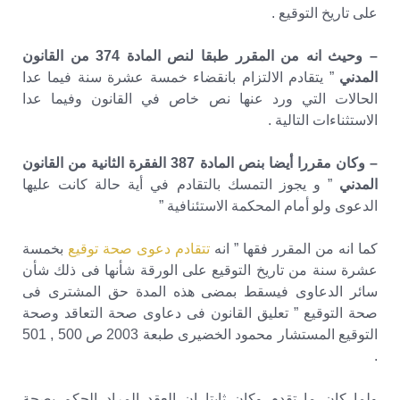
على تاريخ التوقيع .
– وحيث انه من المقرر طبقا لنص المادة 374 من القانون
المدني
” يتقادم الالتزام بانقضاء خمسة عشرة سنة فيما عدا
الحالات التي ورد عنها نص خاص في القانون وفيما عدا
الاستثناءات التالية .
– وكان مقررا أيضا بنص المادة 387­­­­­ الفقرة الثانية من القانون
المدني
” و يجوز التمسك بالتقادم في أية حالة كانت عليها
الدعوى ولو أمام المحكمة الاستئنافية ”
كما انه من المقرر فقها ” انه
تتقادم دعوى صحة توقيع
بخمسة
عشرة سنة من تاريخ التوقيع على الورقة شأنها فى ذلك شأن
سائر الدعاوى فيسقط بمضى هذه المدة حق المشترى فى
صحة التوقيع ” تعليق القانون فى دعاوى صحة التعاقد وصحة
التوقيع المستشار محمود الخضيرى طبعة 2003 ص 500 , 501
.
ولما كان ما تقدم وكان ثابتا إن العقد المراد الحكم بصحة