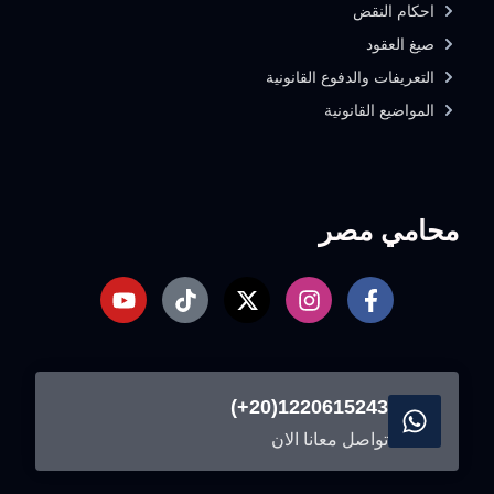
احكام النقض
صيغ العقود
التعريفات والدفوع القانونية
المواضيع القانونية
محامي مصر
1220615243(20+)
تواصل معانا الان