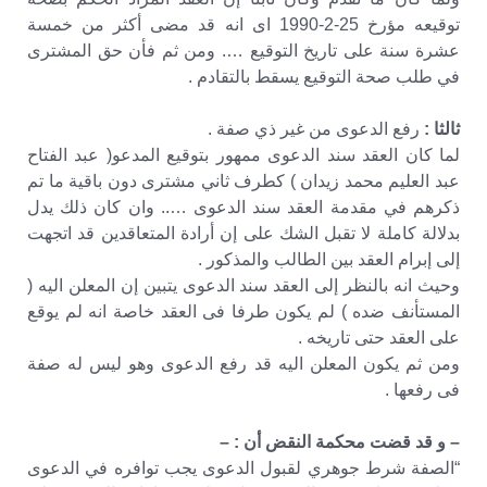
توقيعه مؤرخ 25-2-1990 اى انه قد مضى أكثر من خمسة
عشرة سنة على تاريخ التوقيع …. ومن ثم فأن حق المشترى
في طلب صحة التوقيع يسقط بالتقادم .
ثالثا :
رفع الدعوى من غير ذي صفة .
لما كان العقد سند الدعوى ممهور بتوقيع المدعو( عبد الفتاح
عبد العليم محمد زيدان ) كطرف ثاني مشترى دون باقية ما تم
ذكرهم في مقدمة العقد سند الدعوى ….. وان كان ذلك يدل
بدلالة كاملة لا تقبل الشك على إن أرادة المتعاقدين قد اتجهت
إلى إبرام العقد بين الطالب والمذكور .
وحيث انه بالنظر إلى العقد سند الدعوى يتبين إن المعلن اليه (
المستأنف ضده ) لم يكون طرفا فى العقد خاصة انه لم يوقع
على العقد حتى تاريخه .
ومن ثم يكون المعلن اليه قد رفع الدعوى وهو ليس له صفة
فى رفعها .
– و قد قضت محكمة النقض أن : –
“الصفة شرط جوهري لقبول الدعوى يجب توافره في الدعوى