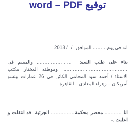
توقيع word – PDF
انه فى يوم……… الموافق / / 2018
بناء على طلب السيد
…………………. والمقيم فى
………………………………….. وموطنه المختار مكتب
الاستاذ / أحمد سيد المحامى الكائن فى 26 عمارات بيتشو
أمريكان – زهراء المعادى – القاهرة .
انا ……….. محضر محكمة…………… الجزئية قد انتقلت و
اعلنت :-