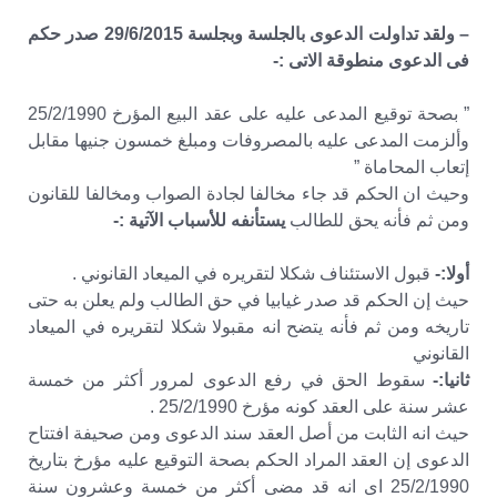
– ولقد تداولت الدعوى بالجلسة وبجلسة 29/6/2015 صدر حكم
فى الدعوى منطوقة الاتى :-
” بصحة توقيع المدعى عليه على عقد البيع المؤرخ 25/2/1990
وألزمت المدعى عليه بالمصروفات ومبلغ خمسون جنيها مقابل
إتعاب المحاماة ”
وحيث ان الحكم قد جاء مخالفا لجادة الصواب ومخالفا للقانون
ومن ثم فأنه يحق للطالب
يستأنفه للأسباب الآتية :-
أولا:-
قبول الاستئناف شكلا لتقريره في الميعاد القانوني .
حيث إن الحكم قد صدر غيابيا في حق الطالب ولم يعلن به حتى
تاريخه ومن ثم فأنه يتضح انه مقبولا شكلا لتقريره في الميعاد
القانوني
ثانيا:-
سقوط الحق في رفع الدعوى لمرور أكثر من خمسة
عشر سنة على العقد كونه مؤرخ 25/2/1990 .
حيث انه الثابت من أصل العقد سند الدعوى ومن صحيفة افتتاح
الدعوى إن العقد المراد الحكم بصحة التوقيع عليه مؤرخ بتاريخ
25/2/1990 اى انه قد مضى أكثر من خمسة وعشرون سنة