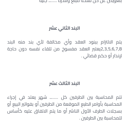
بتعويض عن كل نسخة مبلغ وقدره …….. جنيه
البند الثاني عشر
يتم الالتزام ببنود العقد وأي مخالفة لأي بند منه البند
2,3,5,6,7,8يعتبر العقد مفسوخ من تلقاء نفسه دون حاجة
لإنذار أو حكم قضائي .
البند الثالث عشر
تتم المحاسبة بين الطرفين كل …….. شهر يعتد في إجراء
المحاسبة بأوامر الطبع الموقعة من الطرفين أو بفواتير البيع أو
بسجلات الطرف الأول الناشر أو ما يتم الاتفاق عليه كأساس
للمحاسبة بين الطرفين .