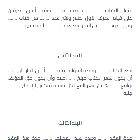
عنوان الكتاب …….. وعدد صفحاته ……..صفحة أتفق الطرفان
على قيام الطرف الأول بطبع ونشر عدد …….. من كتاب ……..
وفى حدود …….. في المتوسط تعادل …….. ملزمة تقريبا .
البند الثاني
سعر الكتاب …….. وحصة المؤلف منه …….. أتفق الطرفان على
أن يكون سعر الكتاب مبلغ ……..جنيه وأن يكون حق المؤلف
بواقع …….. % من سعر البيع لكل نسخة فيكون الإجمالي ……..
جنيه .
البند الثالث
مدة العقد …….. وعدد نسخ المصنف …….. مدة هذا العقد