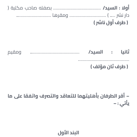
أولا : السيد/
………………………………… بصفته صاحب مكتبة (
دار نشر ….. ) ………………………… ومقرها ………………………..
( طرف أول ناشر )
ثانيا : السيد/
………………………………….. ومقيم
……………………………………
( طرف ثان مؤلف )
– أقر الطرفان بأهليتهما للتعاقد والتصرف واتفقا على ما
يأتي : –
البند الأول