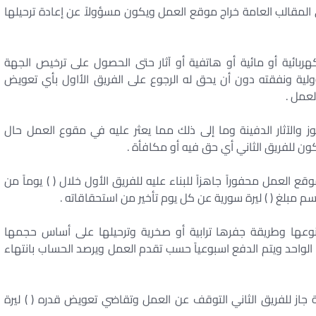
لى المقالب العامة خراج موقع العمل ويكون مسؤولاً عن إعادة ترحيلها
ائية أو مائية أو هاتفية أو آثار حتى الحصول على ترخيص الجهة
لية ونفقته دون أن يحق له الرجوع على الفريق الأاول بأي تعويض
لعمل .
 والآثار الدفينة وما إلى ذلك مما يعثر عليه في مقوع العمل حال
ن للفريق الثاني أي حق فيه أو مكافأة .
قع العمل محفوراً جاهزاً للبناء عليه للفريق الأول خلال ( ) يوماً من
م مبلغ ( ) ليرة سورية عن كل يوم تأخير من استحقاقاته .
ن نوعها وطريقة جفرها ترابية أو صخرية وترحيلها على أساس حجمها
 للمتر المكعب الواحد ويتم الدفع اسبوعياً حسب تقدم العمل ويرصد الحساب بانتهاء
ة جاز للفريق الثاني التوقف عن العمل وتقاضي تعويض قدره ( ) ليرة