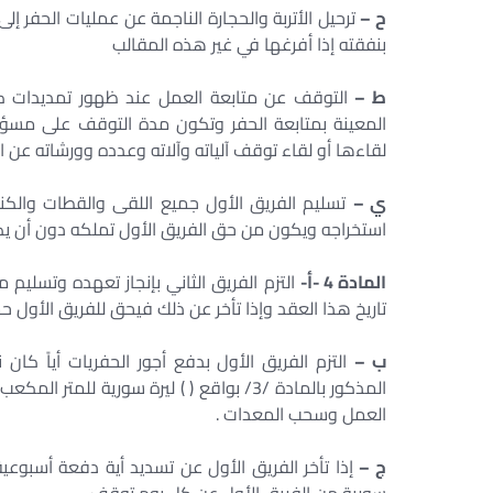
ح –
ترحيل الأتربة والحجارة الناجمة عن عمليات الحفر إ
بنفقته إذا أفرغها في غير هذه المقالب
ط –
التوقف عن متابعة العمل عند ظهور تمديدات كهرب
المعينة بمتابعة الحفر وتكون مدة التوقف على مسؤو
لقاءها أو لقاء توقف آلياته وآلاته وعدده وورشاته عن ا
ي –
تسليم الفريق الأول جميع اللقى والقطات والكنوز
استخراجه ويكون من حق الفريق الأول تملكه دون أن يكو
المادة 4 -أ-
التزم الفريق الثاني بإنجاز تعهده وتسليم مو
تاريخ هذا العقد وإذا تأخر عن ذلك فيحق للفريق الأول حس
ب –
التزم الفريق الأول بدفع أجور الحفريات أياً كا
المذكور بالمادة /3/ بواقع ( ) ليرة سورية
العمل وسحب المعدات .
ج –
إذا تأخر الفريق الأول عن تسديد أية دفعة أسبوعي