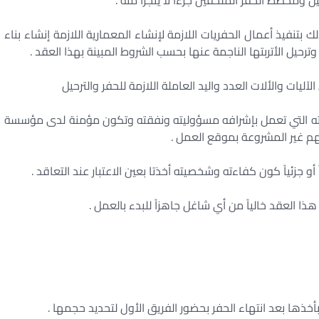
ومخطط الحفر الملحقين جزءاً لا يتجزأ منه .
ك بتنفيذ أعمال الحفريات اللازمة لإنشاء المعمارية اللازمة إنشاء بناء
حيل الأتربتها الناجمة عنها بحسب الشروط المبينة بهذا العقد .
آليات والألات العدد واليد العاملة اللازمة للحفر والترحيل
ته التي تعمل بإشرافه مسؤوليته ونفقته وتكون مؤمنة لدى مؤسسة
هم غير المشروعة بموقع العمل .
ً أو جزئياً كون كفاءته وشخصيته أخذتا بعين الاعتبار عند التعاقد .
ذا العقد خالياً من أي شاغل جاهزاً للبدء بالعمل .
أخذها بعد انتهاء الحفر بحضور الفريق الأول لتحديد حجمها .