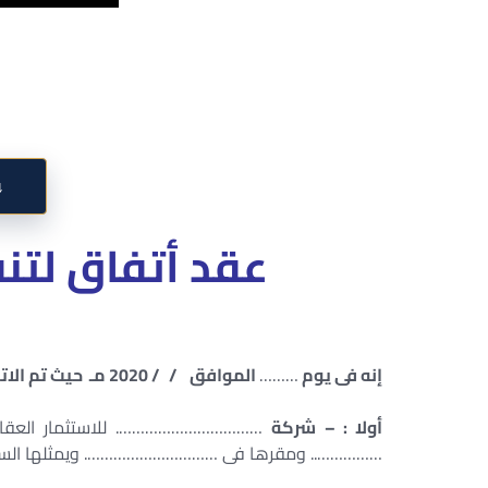
↓
عقد أتفاق لتنف
إنه فى يوم
………
الموافق / / 2020 مـ حيث تم الاتفاق بين كل من : –
أولا : – شركة
……………………………. للاستثمار العقار
…………….. ومقرها فى …………………………. ويمثلها السيد