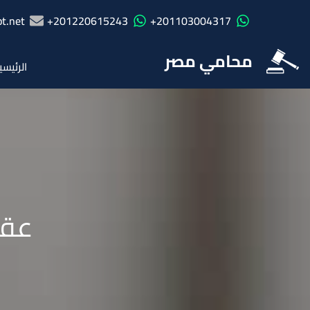
t.net
201220615243+
201103004317+
محامي مصر
الرئيسي
عقد