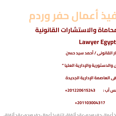
يذ أعمال حفر وردم
اماة والاستشارات القانونية
Lawyer Egypt
 القانونى / أحمد سيد حسن
والدستورية والإدارية العليا “
 العاصمة الإدارية الجديدة
2011030+
 أعمال حفر وردم-
عقد أتفاق لتنفيذ أعمال حفر وردم-
عقد أتفاق