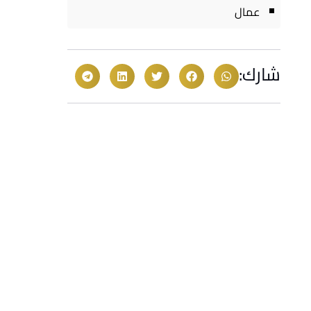
عمال
شارك: