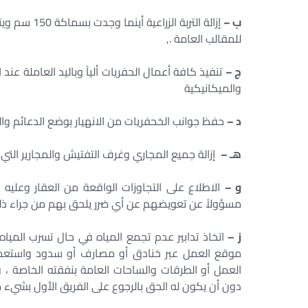
ب –
إزالة التربة
للمقالب العامة .,
ج –
تنفيذ كافة أعمال الحفريات ألياً وباليد العاملة عند
والميكانيكية
د –
حفظ جوانب الخحفريات من الانهيار بوضع الدعائم وال
هـ –
إزالة جميع المجاري وغرف التفتيش والمجارير التي ت
و –
الاطلاع على التجاوزات الواقعة من العقار وعليه و
مسؤولاً عن تعويضهم عن أي ضرر يلحق بهم من جراء ذلك
ز –
اتخاذ تدابير عدم تجمع المياه في حال تسرب الميا
موقع العمل عبر خنادق أو مصارف أو سدود واستعما
العمل أو الطرقات والساحات العامة بنفقته الخاصة ، وإ
دون أن يكون له الحق بالرجوع على الفريق الأول بشيء م