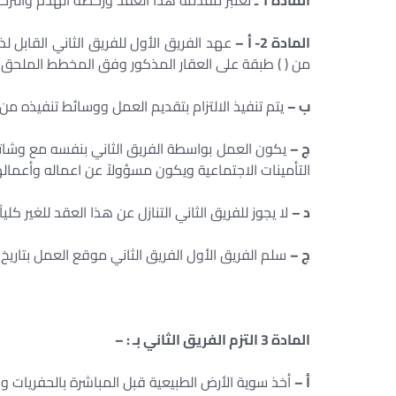
المادة 1 ـ
تعتبر مقدمة هذا العقد ورخصة الهدم والترحيل 
المادة 2- أ –
عهد الفريق الأول للفريق الثاني القابل لذل
من ( ) طبقة على العقار المذكور وفق المخطط الملحق وتر
ب –
يتم تنفيذ الالتزام بتقديم العمل ووسائط تنفيذه من ال
ج –
يكون العمل بواسطة الفريق الثاني بنفسه مع وشا
التأمينات الاجتماعية ويكون مسؤولاً عن اعماله وأعمال
د –
لا يجوز للفريق الثاني التنازل عن هذا العقد للغير كليا
ج –
سلم الفريق الأول الفريق الثاني موقع العمل بتاريخ ه
المادة 3 التزم الفريق الثاني بـ : –
أ –
أخذ سوية الأرض الطبيعية قبل المباشرة بالحفريات وب