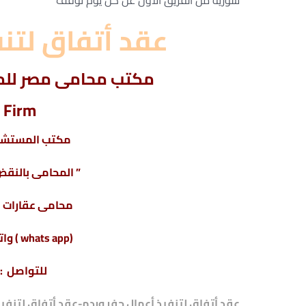
سورية من الفريق الأول عن كل يوم توقف
عقد أتفاق لتنف
مكتب محامى مصر للمح
 Firm
مكتب المستشار
” المحامى بالنقض 
محامى عقارات فى
(whats app ) واتس أب : 201220615243+
للتواصل : 04317
عقد أتفاق لتنفيذ أعمال حفر وردم-
عقد أتفاق لتنفيذ