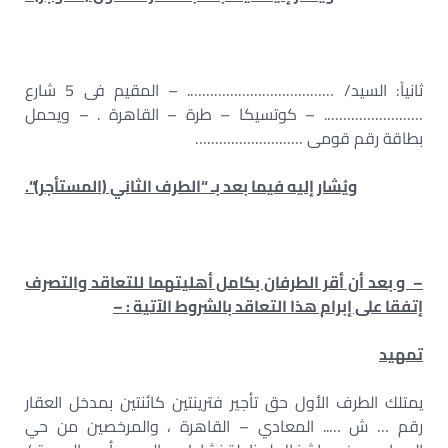
ثانياً: السيد/ ………………………………. – المقيم فى 5 شارع
……………………. – كوتسيكا – طرة – القاهرة . – ويحمل
بطاقة رقم قومى ………………………
ويُشار إليه فيما بعد بـ “الطرف الثاني (المستأجر)
“.
– و بعد أن أقر الطرفان بكامل أهليتهما للتعاقد والتصرف
إتفقا على إبرام هذا التعاقد بالشروط الآتية : –
تمهيد
يمتلك الطرف الأول حق تأجير فترينتين كائنتين بمدخل العقار
رقم … ش ….. المعادي – القاهرة ، والمرخصين من حي