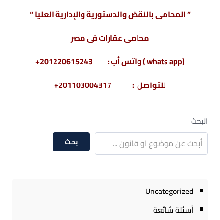
” المحامى بالنقض والدستورية والإدارية العليا “
محامى عقارات فى مصر
(whats app ) واتس أب : 201220615243+
للتواصل : 201103004317+
البحث
بحث
Uncategorized
أسئلة شائعة