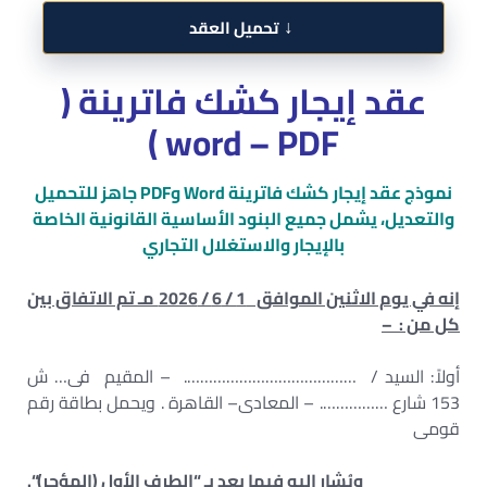
↓
تحميل العقد
عقد إيجار كشك فاترينة (
word – PDF )
نموذج عقد إيجار كشك فاترينة Word وPDF جاهز للتحميل
والتعديل، يشمل جميع البنود الأساسية القانونية الخاصة
بالإيجار والاستغلال التجاري
إنه في يوم الاثنين الموافق 1 / 6 / 2026 مـ تم الاتفاق بين
كل من : –
أولاً: السيد / …………………………………. – المقيم فى… ش
153 شارع ……………. – المعادى– القاهرة . ويحمل بطاقة رقم
قومى
ويُشار إليه فيما بعد بـ “الطرف الأول (المؤجر)
“.