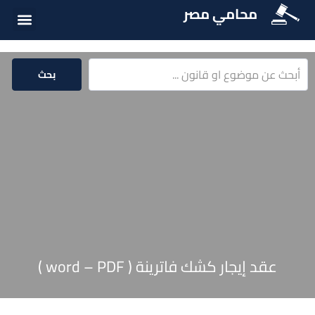
محامي مصر
أسئلة شائع
الخدمات الق
المكتبة الق
بحث
عقد إيجار كشك فاترينة ( word – PDF )