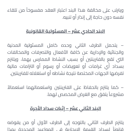
ويترتب على مخالفة هذا البند اعتبار العقد مفسوخاً من تلقاء
نفسه دون حاجة إلى إنذار أو تنبيه.
البند الحادي عشر – المسئولية القانونية
– يتحمل الطرف الثاني وحده كامل المسئولية المدنية
والجنائية والإدارية عن كافة الأفعال والتصرفات والمخالفات
التي تقع بالفترينتين أو بسبب النشاط الممارس بهما، ويلتزم
بسداد أي غرامات أو تعويضات أو رسوم أو التزامات مالية
تفرضها الجهات المختصة نتيجة نشاطه أو استغلاله للفترينتين.
– كما يلتزم بالحفاظ على الفترينتين واستعمالهما استعمالاً
مشروعاً يتفق مع الغرض المخصص لهما.
البند الثاني عشر – إثبات سداد الأجرة
يلتزم الطرف الثاني بالتوجه إلى الطرف الأول أو من يفوضه
قانوناً لسداد القيمة الإيجارية في المواعيد المحددة بهذا