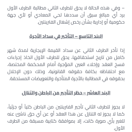
– وفي هذه الحالة لا يحق للطرف الثاني مطالبة الطرف الأول
برد أي مبالغ سبق أن سددها لحي المعادي أو لأي جهة
حكومية أو إدارية بشأن رخص إشغال الفترينتين.
البند التاسع – التأخير في سداد الأجرة
إذا تأخر الطرف الثاني عن سداد القيمة الإيجارية لمدة شهر
كامل من تاريخ استحقاقها، يحق للطرف الأول اتخاذ إجراءات
فسخ العقد وإخلاء العين المؤجرة أمام المحكمة المختصة،
مع احتفاظه بكافة حقوقه القانونية، وذلك دون الإخلال
بحقوقه في المطالبة بالأجرة المتأخرة والتعويضات المستحقة.
البند العاشر – حظر التأجير من الباطن والتنازل
لا يجوز للطرف الثاني تأجير الفترينتين من الباطن كلياً أو جزئياً،
كما لا يجوز له التنازل عن هذا العقد أو عن أي حق ناشئ عنه
للغير بأي صورة كانت، إلا بموافقة كتابية مسبقة من الطرف
الأول.