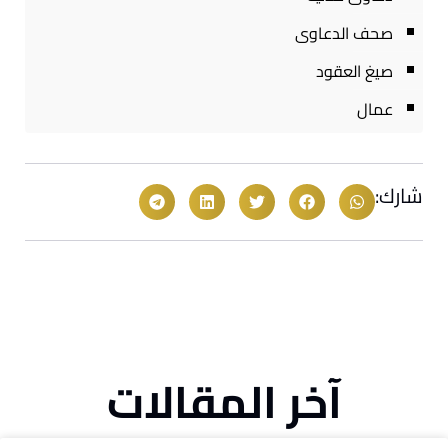
صحف الدعاوى
صيغ العقود
عمال
شارك:
آخر المقالات