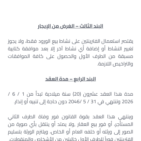
البند الثالث – الغرض من الإيجار
يقتصر استعمال الفترينتين على نشاط بيع الورود فقط، ولا يجوز
تغيير النشاط أو إضافة أي نشاط آخر إلا بعد موافقة كتابية
مسبقة من الطرف الأول والحصول على كافة الموافقات
والتراخيص اللازمة.
البند الرابع – مدة العقد
مدة هذا العقد عشرون (20) سنة ميلادية تبدأ من 1 / 6 /
2026 وتنتهي في 31 / 5 /2046 دون حاجة إلى تنبيه أو إنذار.
وينتهي هذا العقد بقوة القانون فور وفاة الطرف الثاني
المستأجر، أو فور بيع العقار ,ولا يمتد أو ينتقل بأي صورة من
الصور إلى ورثته أو خلفه العام أو الخاص، ويلتزم الورثة بتسليم
الفترينتين فوراً للطرف الأول خاليتين من الأشخاص والمنقولات.