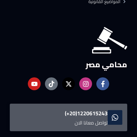
المواضيع القانونية
محامي مصر
1220615243(20+)
تواصل معانا الان