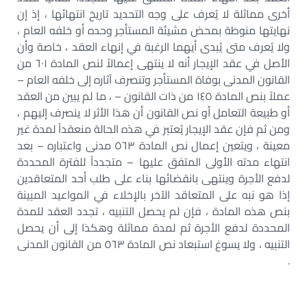
أخرى مماثلة لا يُعرف على وجه التحديد تاريخ انتهائها ، إذ إن
نهايتها منوطة بمحض مشيئة المستأجر وحده أو خلفه العام ،
ولا يُعرف متى يُبدى أيهما الرغبة في إنهاء العقد ، خاصة وأن
الأصل في عقد الإيجار أنه لا ينتهى إعمالاً لنص المادة ٦٠١ من
القانون المدنى بوفاة المستأجر وتنصرف آثاره إلى خلفه العام –
عملاً بنص المادة ١٤٥ من ذات القانون – ، ما لم يبين من العقد
أو طبيعة التعامل أو نص القانون أن هذا الأثر لا ينصرف إليهم ،
ومن ثم فإن عقد الإيجار يُعتبر في هذه الحالة منعقداً لمدة غير
معينة ، ويتعين إعمال نص المادة ٥٦٣ مدنى واعتباره – بعد
انتهاء مدته الأولى المتفق عليها – متجدداً للفترة المحددة
لدفع الأجرة وينتهى بانقضائها بناء على طلب أحد المتعاقدين
إذا هو نبه على المتعاقد الآخر بالإخلاء في المواعيد المبينة
بنص هذه المادة ، فإن لم يحصل التنبيه ، تجدد العقد للمدة
المحددة لدفع الأجرة ثم لمدة مماثلة وهكذا إلى أن يحصل
التنبيه ، ولا يسوغ استبعاد نص المادة ٥٦٣ من القانون المدنى
.