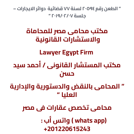
” الطعن رقم ٢٠٥٩٤ لسنة ٧٧ قضائية دوائر الايجارات –
جلسة ٢٠١٩/٠٢/٠٧ “
مكتب محامى مصر للمحاماة
والاستشارات القانونية
Lawyer Egypt Firm
مكتب المستشار القانونى / أحمد سيد
حسن
” المحامى بالنقض والدستورية والإدارية
العليا “
محامى تخصص عقارات فى مصر
(whats app ) واتس أب :
201220615243+