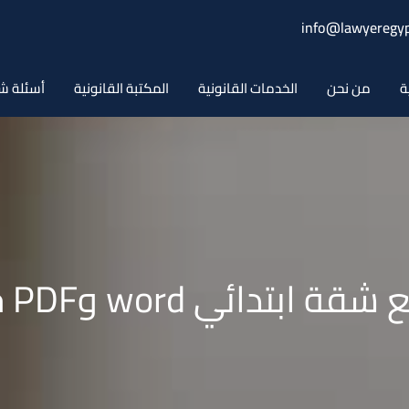
info@lawyeregyp
ة
من نحن
الخدمات القانونية
المكتبة القانونية
أسئلة ش
ئي word وPDF جاهز للطباعة