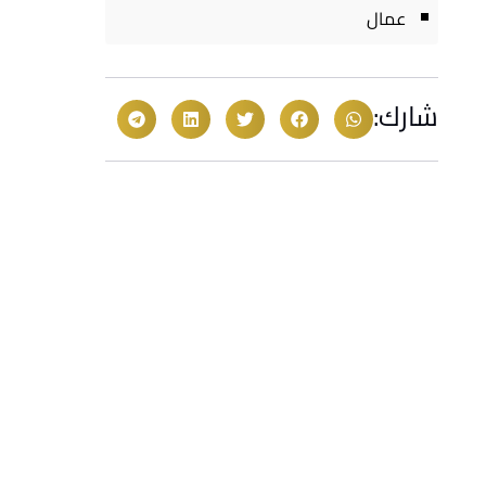
عمال
شارك: