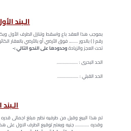
الـبند الأ
بموجب هذا العقد باع واسقط وتنازل الطرف الأول وبكافة
رقم ( ) بالدور …….. فوق الأرضي أو بالأرضي بالعقار ا
تحت العجز والزيادة
وحدودها على النحو التالي :-
الحد البحرى : ……………… الح
الحد القبلي : ……………… الح
الـبند 
تم هذا البيع وقبل من طرفيه نظير مبلغ اجمالى قدره 
وقدره ………… جنيه ويعتبر توقيع الطرف الاول على هذا 