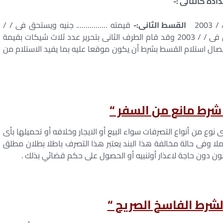
ه كالتالى :-
20
القسط الثانى:-
قيمته ……………. جنيه ويستحق فى / /
قيمته ……………. جنيه ويستحق فى / / 2003 وقد قام الطرف الثانى بتحرير عدد ثلاث شيكات بقيمة
ال استلام القسط بشرط أن يكون موقعا عليه بما يفيد الاستلام من
” شرط مانع من السفر “
 نوع من أنواع التصرفات سواء البيع أو الايجار وخلافه أو تحميلها بأى
املا وفى حالة مخالفة هذا البند يعتبر هذا التصرف باطلا بطلان مطلق
نون دون حاجة لاعذار أوتنبيه أو الحصول على حكم قضائي بذلك .
 الشرط الفاسخ الصريح “