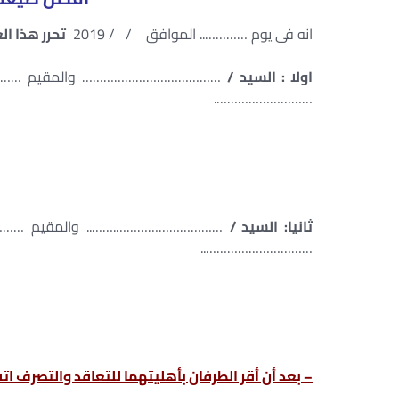
انه فى يوم ………….. الموافق / / 2019
تحرر هذا ال
اولا : السيد /
………………………………… والمقيم …………
……………………….
ثانيا: السيد /
………………………….…….. والمقيم ………
…………………………..
– بعد أن أقر الطرفان بأهليتهما للتعاقد والتصرف اتف