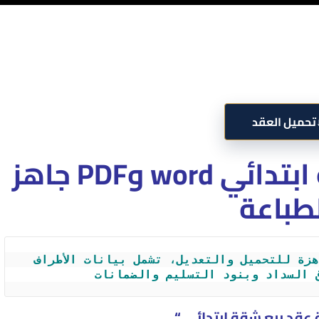
تحميل العقد
صيغة عقد بيع شقة ابتدائي word وPDF جاهز
طباعة
صيغة عقد بيع شقة ابتدائي Word جاهزة للتحميل والتعديل، تشمل بيانات الأطراف 
 السداد وبنود التسليم والضمانات
عقد بيع شقة إبتدائى “