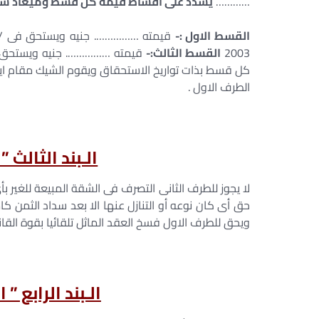
…………
يسدد على اقساط قيمة كل قسط وميعاد سداد
القسط الاول :-
قيمته ……………. جنيه ويستحق فى / / 03
2003
القسط الثالث:-
كل قسط بذات تواريخ الاستحقاق ويقوم الشيك مقام ايص
الطرف الاول .
الـبند الثالث 
لا يجوز للطرف الثانى التصرف فى الشقة المبيعة للغير بأى
حق أى كان نوعه أو التنازل عنها الا بعد سداد الثمن ك
ويحق للطرف الاول فسخ العقد الماثل تلقائيا بقوة القا
الـبند الرابع ”