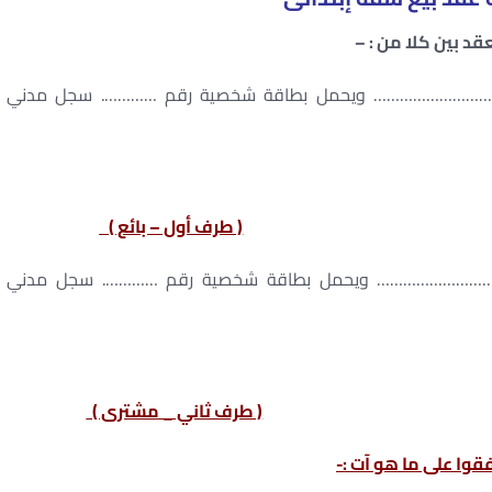
عقد بين كلا من : –
………………… ويحمل بطاقة شخصية رقم …………. سجل مدني
( طرف أول – بائع )
…………………… ويحمل بطاقة شخصية رقم …………. سجل مدني
( طرف ثاني _ مشترى )
قوا على ما هو آت :-