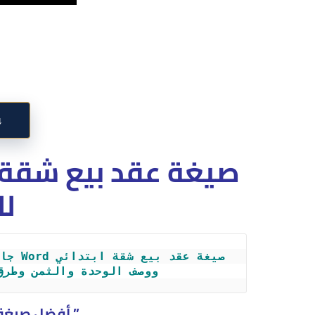
↓
لل
ووصف الوحدة والثمن وطرق
” أفضل صيغة 