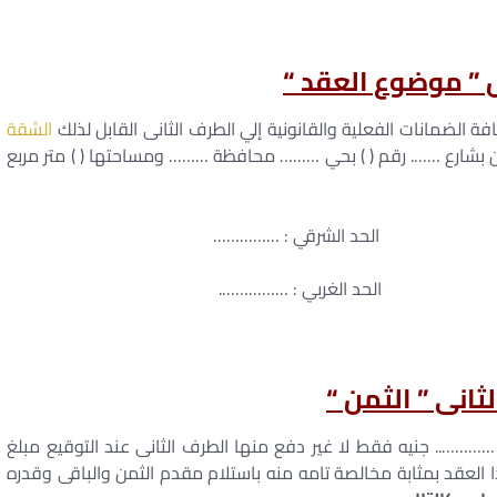
ول ” موضوع العقد “
 الضمانات الفعلية والقانونية إلي الطرف الثانى القابل لذلك
الشقة
لكائن بشارع ……. رقم ( ) بحي ……… محافظة ……… ومساحتها ( ) متر مربع
د الشرقي : ……………
د الغربي : …………….
الثانى ” الثمن “
………….. جنيه فقط لا غير دفع منها الطرف الثانى عند التوقيع مبلغ
العقد بمثابة مخالصة تامه منه باستلام مقدم الثمن والباقى وقدره