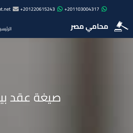
t.net
201220615243+
201103004317+
محامي مصر
الرئيسي
صيغة عقد بيع شقة ابتدا