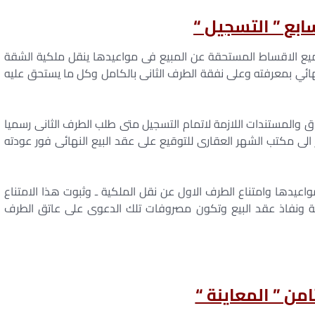
سابع ” التسجيل “
 جميع الاقساط المستحقة عن المبيع فى مواعيدها ينقل ملكية الشقة
نهائي بمعرفته وعلى نفقة الطرف الثانى بالكامل وكل ما يستحق عليه
راق والمستندات اللازمة لاتمام التسجيل متى طلب الطرف الثانى رسميا
 الى مكتب الشهر العقارى للتوقيع على عقد البيع النهائى فور عودته
اعيدها وامتناع الطرف الاول عن نقل الملكية ـ وثبوت هذا الامتناع
ة ونفاذ عقد البيع وتكون مصروفات تلك الدعوى على عاتق الطرف
ثامن ” المعاينة “