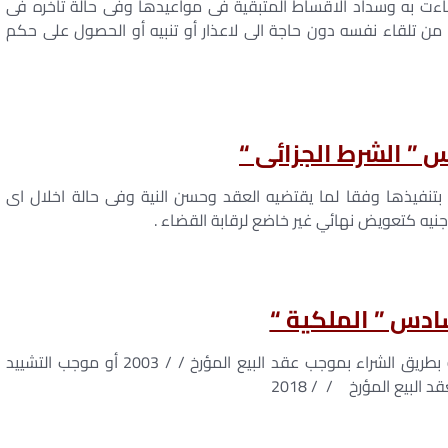
 جاءت به وسداد الاقساط المتبقية فى مواعيدها وفى حالة تأخره فى
ن تلقاء نفسه دون حاجة الى لاعذار أو تنبيه أو الحصول على حكم
س ” الشرط الجزائى “
ا بتنفيذها وفقا لما يقتضيه العقد وحسن النية وفى حالة اخلال اى
جنيه كتعويض نهائي غير خاضع لرقابة القضاء .
سادس ” الملكية “
يقر الطرف الاول أن ملكية الشقة المبيعة قد الت اليه بطريق الشراء بموجب عقد البيع المؤرخ / / 2003 أو موجب التشييد
 البيع المؤرخ / / 2018