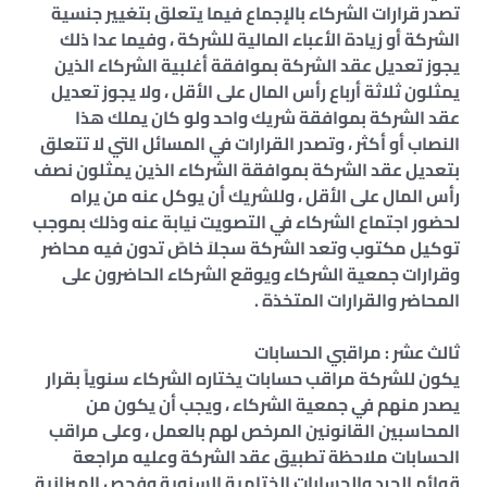
تصدر قرارات الشركاء بالإجماع فيما يتعلق بتغيير جنسية
الشركة أو زيادة الأعباء المالية للشركة ، وفيما عدا ذلك
يجوز تعديل عقد الشركة بموافقة أغلبية الشركاء الذين
يمثلون ثلاثة أرباع رأس المال على الأقل ، ولا يجوز تعديل
عقد الشركة بموافقة شريك واحد ولو كان يملك هذا
النصاب أو أكثر ، وتصدر القرارات في المسائل التي لا تتعلق
بتعديل عقد الشركة بموافقة الشركاء الذين يمثلون نصف
رأس المال على الأقل ، وللشريك أن يوكل عنه من يراه
لحضور اجتماع الشركاء في التصويت نيابة عنه وذلك بموجب
توكيل مكتوب وتعد الشركة سجلاَ خاصً تدون فيه محاضر
وقرارات جمعية الشركاء ويوقع الشركاء الحاضرون على
المحاضر والقرارات المتخذة .
ثالث عشر : مراقبي الحسابات
يكون للشركة مراقب حسابات يختاره الشركاء سنوياً بقرار
يصدر منهم في جمعية الشركاء ، ويجب أن يكون من
المحاسبين القانونين المرخص لهم بالعمل ، وعلى مراقب
الحسابات ملاحظة تطبيق عقد الشركة وعليه مراجعة
قوائم الجرد والحسابات الختامية السنوية وفحص الميزانية