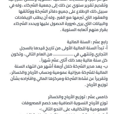
وتقديم تقرير سنوي عن ذلك إلى جمعية الشركاء ، وله في
سبيل ذلك الإطلاع على جميع دفاتر الشركة ووثائقها
والعقود التي تبرمها مع الغير ، وله أن يطلب الإيضاحات
والبيانات التي يرى ضرورة الحصول عليها ويحدد الشركاء
بقرار منهم أتعابه السنوية .
رابع عشر : السنة المالية
أ‌- تبدأ السنة المالية الأولى من تاريخ قيدها بالسجل
التجاري وتنتهي في ……………… من العام التالي ، وتكون
كل سنة مالية بعد ذلك أثنى عشر شهراً .
ب‌- يعد مدير الشركة خلال أربعة أشهر من انتهاء السنة
المالية للشركة ميزانية عمومية وحساب الأرباح والخسائر ،
وتقريراً عن نشاط الشركة ومركزها المالي واقتراحه بشأن
توزيع الأرباح .
خامس عشر : توزيع الأرباح والخسائر
توزع الأرباح النسوية الصافية بعد خصم المصروفات
العمومية والتكاليف على النحو التالي :-