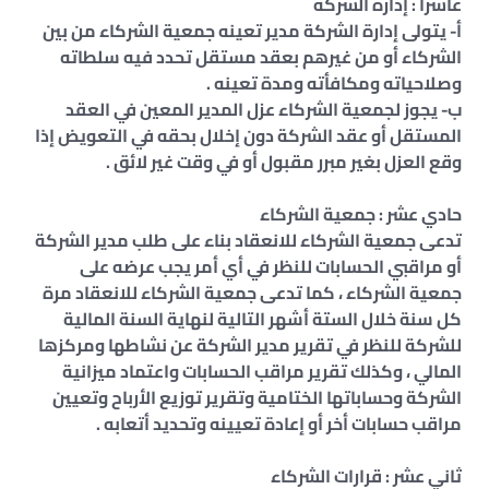
عاشراً : إدارة الشركة
أ‌- يتولى إدارة الشركة مدير تعينه جمعية الشركاء من بين
الشركاء أو من غيرهم بعقد مستقل تحدد فيه سلطاته
وصلاحياته ومكافأته ومدة تعينه .
ب‌- يجوز لجمعية الشركاء عزل المدير المعين في العقد
المستقل أو عقد الشركة دون إخلال بحقه في التعويض إذا
وقع العزل بغير مبرر مقبول أو في وقت غير لائق .
حادي عشر : جمعية الشركاء
تدعى جمعية الشركاء للانعقاد بناء على طلب مدير الشركة
أو مراقبي الحسابات للنظر في أي أمر يجب عرضه على
جمعية الشركاء ، كما تدعى جمعية الشركاء للانعقاد مرة
كل سنة خلال الستة أشهر التالية لنهاية السنة المالية
للشركة للنظر في تقرير مدير الشركة عن نشاطها ومركزها
المالي ، وكذلك تقرير مراقب الحسابات واعتماد ميزانية
الشركة وحساباتها الختامية وتقرير توزيع الأرباح وتعيين
مراقب حسابات أخر أو إعادة تعيينه وتحديد أتعابه .
ثاني عشر : قرارات الشركاء