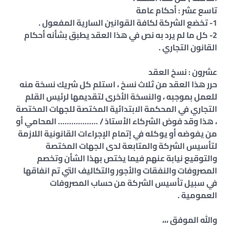
تاسع عشر : أحكام عامة
1- تخضع الشركة لكافة القوانين السارية المفعول .
2- كل ما لم يرد به نص في هذا العقد يطبق بشأنه أحكام
القانون التجاري .
عشرون : نسخ العقد
حرر هذا العقد من ثلاث نسخ ، استلم كل شريك نسخة منه
للعمل بموجبه ، والنسخة الأخرى لتقديمها لرئيس القلم
التجاري في المحكمة الابتدائية المختصة للجهات المختصة
، هذا وقد فوض الشركاء الأستاذ / ……………… المحامي أو
من يفوضه أو يوكله في إتمام الإجراءات القانونية اللازمة
لتأسيس الشركة والمتابعة لدى الجهات المختصة
والتوقيع نيابة عنهم فيما يختص بهذا الشأن وتخصم
المصروفات والنفقات والأجور والتكاليف التي تم انفاقها
في سبيل تأسيس الشركة من حساب المصروفات
العمومية .
والله الموفق ،،،