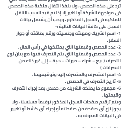
ترد على هذه الحصص ، ولا ينفذ انتقال ملكية هذه الحصص
في مواجهة الشركة أو الغير إلا إذا تم قيد السبب الناقل
للملكية في السجل المذكور ، ويجب أن يشتمل بيانات
السجل على كافة البيانات التالية :-
1- اسم الشريك ومهنته وجنسيته ورقم بطاقته أو جواز
السفر .
2- عدد الحصص وقيمتها التي يمتلكها في رأس المال .
3- عدد الحصص وقيمتها التي يتم التصرف فيها مع بيان نوع
التصرف ( بيع – شراء – ميراث – هبة – إلى غير ذلك من
التصرفات )
4- اسم المتصرف والمتصرف إليه وتوقيعهما .
5- تاريخ التصرف في الحصص .
6- مجموع ما يملكه الشريك من حصص بعد إجراء التصرف
وقيمتها .
ويتم ترقيم صفحات السجل المذكور ترقيماً مسلسلاً ، ولا
يجوز نزع أي صفحة من صفحاته أو إجراء أي كشط أو تغيير
في البيانات المدونة به .