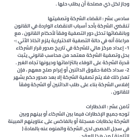
وجاز لكل ذي مصلحة أن يطلب حلها .
سادس عشر : انقضاء الشركة وتصفيتها
تنقضي الشركة بأحد أسباب الانقضاء الواردة في القانون
وبانقضائها تدخل دور التصفية وفقاً لأحكام القانون ، مع
مراعاة أنه في حالة التصفية الاختيارية يلزم اتخاذ الأتي :-
1- إعداد مركز مالي للشركة في تاريخ صدور قرار الشركاء
بحل وتصفية الشركة معتمد من محاسب قانوني يثبت
قدرة الشركة على الوفاء بالتزاماتها وديونها تجاه الغير .
2- سداد كافة حقوق الدائنين أو إبرام صلح معهم ، فإن
تعذر ذلك فلا يتم تصفية الشركة إلا بعد صدور حكم بشهر
إفلاس الشركة بناء على طلب الدائنين أو الشركة وفقاً
للقانون .
ثامن عشر : الاخطارات
توجه جميع الإخطارات فيما بين الشركاء أو بينهم وبين
الشركة بخطابات مسجلة أو بالفاكس على عناوينهم المبينة
في سجل الحصص لدى الشركة والمنوه عنه بالمادة (
الثامنة ) من هذا العقد .