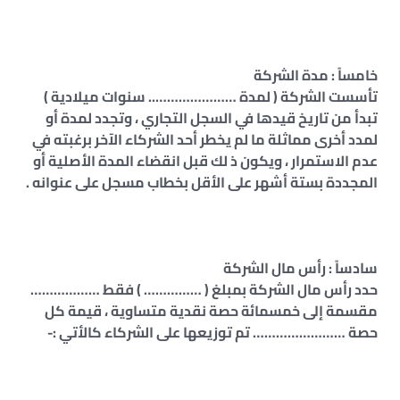
خامساً : مدة الشركة
تأسست الشركة ( لمدة ………………….. سنوات ميلادية )
تبدأ من تاريخ قيدها في السجل التجاري ، وتجدد لمدة أو
لمدد أخرى مماثلة ما لم يخطر أحد الشركاء الآخر برغبته في
عدم الاستمرار ، ويكون ذ لك قبل انقضاء المدة الأصلية أو
المجددة بستة أشهر على الأقل بخطاب مسجل على عنوانه .
سادساً : رأس مال الشركة
حدد رأس مال الشركة بمبلغ ( …………… ) فقط ………………
مقسمة إلى خمسمائة حصة نقدية متساوية ، قيمة كل
حصة …………………… تم توزيعها على الشركاء كالأتي :-