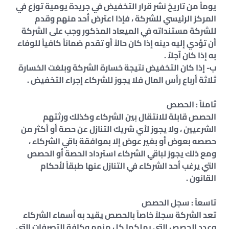
يوماً من تاريخ نشر قرار التخفيض في جريدة يومية توزع في
المركز الرئيسي للشركة ، فإذا اعترض أحد منهم وقدم
للشركة مستنداته في الميعاد المذكور وجب على الشركة
أن تؤدي إليه دينه إذا كان حالاً أو تقدم ضماناً كافياً للوفاء
به إذا كان آجلاً .
ب- إذا كان التخفيض نتيجة خسارة الشركة وبلغت الخسارة
ثلاثة أرباع رأس المال فلا يجوز للشركاء إجراء التخفيض .
ثامناً : الحصص
الحصص قابلة للانتقال بين الشركاء وكذلك ورثتهم
الشرعيين ، ولا يجوز لأي شريك التنازل عن حصة أو أكثر من
حصصه بعوض أو بغير عوض إلا بموافقة باقي الشركاء ،
ومع ذلك يجوز لباقي الشركاء استرداد الحصة أو الحصص
التي يرغب أحد الشركاء في التنازل عنها طبقاً لأحكام
القانون .
تاسعاً : سجل الحصص
تعد الشركة سجلاً خاصاً بالحصص يقيد به أسماء الشركاء
وعدد الحصص التي يملكها كل منهم وكافة التصرفات التي