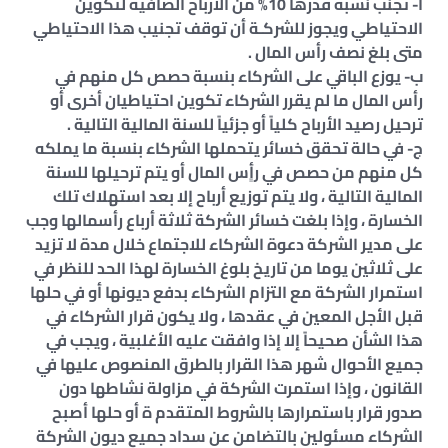
أ- تجنب نسبة قدرها 10% من الأرباح الصافية لتكوين
الاحتياطي ويجوز للشركـة أن توقف تجنيب هذا الاحتياطي
متى بلغ نصف رأس المال .
ب- يوزع الباقي على الشركاء بنسبة حصص كل منهم في
رأس المال ما لم يقرر الشركاء تكوين احتياطيان أخرى أو
ترحيل رصيد الأرباح كلياً أو جزئياً للسنة المالية التالية .
ج- في حالة تحقق خسائر يتحملها الشركاء بنسبة ما يملكه
كل منهم من حصص في رأٍس المال أو يتم ترحيلها للسنة
المالية التالية ، ولا يتم توزيع أرباح إلا بعد استهلاك تلك
الخسارة ، وإذا بلغت خسائر الشركة ثلاثة أرباع رأسمالها وجب
على مدير الشركة دعوة الشركاء للاجتماع خلال مدة لا تزيد
على ثلاثين يوما من تاريخ بلوغ الخسارة لهذا الحد للنظر في
استمرار الشركة مع التزام الشركاء بدفع ديونها أو في حلها
قبل الأجل المعين في عقدها ، ولا يكون قرار الشركاء في
هذا الشأن صحيحاً إلا إذا وافقت عليه الأغلبية ، ويجب في
جميع الأحوال شهر هذا القرار بالطرق المنصوص عليها في
القانون ، وإذا استمرت الشركة في مزاولة نشاطها دون
صدور قرار باستمرارها بالشروط المتقدم ة أو حلها أصبح
الشركاء مسئولين بالتضامن عن سداد جميع ديون الشركة