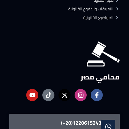
صيغ العقود
التعريفات والدفوع القانونية
المواضيع القانونية
محامي مصر
1220615243(20+)