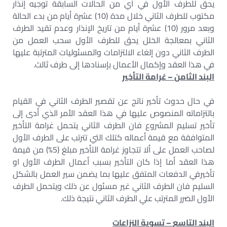
يحق للطرف الأول في أي من الحالات السابقة توجيه إنذار
مكتوب للطرف الثاني خلال مدة (10) عشرة أيام من بدء الحالة
وبعد مرور (10) عشرة أيام من تاريخ الإنذار وعدم تقيد الطرف
الثاني بمعالجة الخلل يحق للطرف الأول سحب العمل من
الطرف الثاني دون إلغاء الالتزامات والمسئوليات المترتبة عليها
في هذا العقد وإكمال الأعمال بإسنادها إلى طرف ثالث.
البند الثامن
–
غرامة التأخير
في حال حدوث تأخير ناتج عن تقصير الطرف الثاني في القيام
بالتزاماته المنصوص عليها في هذا العقد الأمر الذي أدى إلى
تأخير تسليم المشروع فان الطرف الثاني يتحمل غرامة التأخير
المتوافقة مع قيمة أعماله كتلك التي تترتب على الطرف الأول
لصاحب العمل على ألا تتجاوز غرامة التأخير مبلغ (5%) من قيمة
هذا العقد أما إذا كان التأخير بسبب أعمال الطرف الأول او
تأخيرفي الدفعات المتفق عليها بما يضمن سير العمل بالشكل
السليم فان الطرف الثاني غير مسئول عن ذلك ويتحمل الطرف
الأول الضرر المترتب علي الطرف الثاني نتيجة ذلك.
البند التاسع
–
تسوية النزاعات