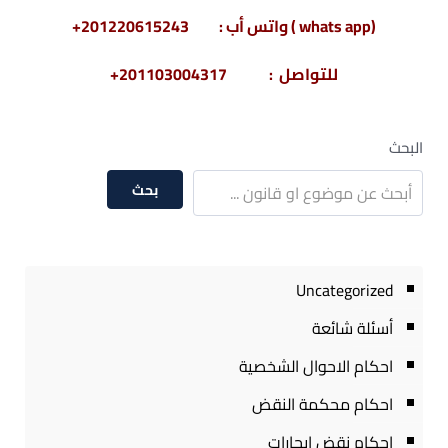
(whats app ) واتس أب : 201220615243+
للتواصل : 201103004317+
البحث
بحث
Uncategorized
أسئلة شائعة
احكام الاحوال الشخصية
احكام محكمة النقض
احكام نقض ايجارات