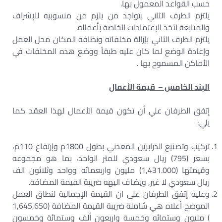
حسب القواعد المعمول بها.
يلتزم الطرف الثاني بتواجد من يلزم من منسوبيه للإشراف
والمتابعة لأخذ الإعتمادات الخاصة بأعماله.
يلتزم الطرف الثاني بإزالة مخلفاته ونظافة المكان محل العمل
وإعادة الوضع لما كان عليه طبقاً ووضع هذه المخلفات في
الأماكن المسموح بها .
البند الخامس
–
قيمة الأعمال
إتفق الطرفان علي أن تكون قيمة الأعمال لهذا العقد كما
يلي:
تركيب وتصنيع الدرابزين المعدني بطول 1800م وإرتفاع 110م،
بسعر (795) ريال سعودي للمتر الواحد، بما هو مجموعه
وقيمتها (1,431.000) مليون واربعمائه وواحد وثلاثون الف
ريال سعودي لا غير, ويضاف اليهه ضريبة القيمة المضافة.
وعليه إتفق الطرفان على ان القيمة الإجمالية لنطاق العمل
الموضح أعلاه هي شاملة ضريبة القيمة المضافة (1,645,650
) مليون وستمائه وخمسة واربعون ألف وستمائة وخمسون