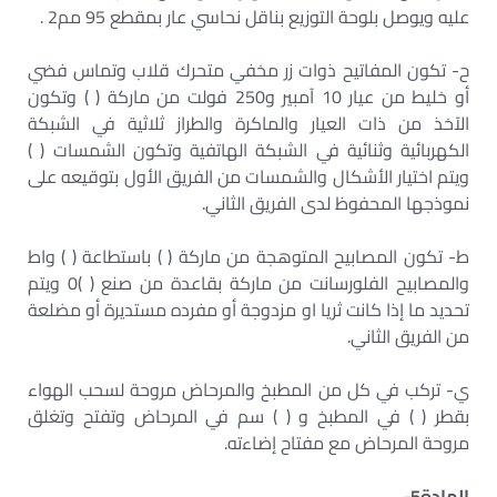
عليه ويوصل بلوحة التوزيع بناقل نحاسي عار بمقطع 95 مم2 .
ح- تكون المفاتيح ذوات زر مخفي متحرك قلاب وتماس فضي
أو خليط من عيار 10 آمبير و250 فولت من ماركة ( ) وتكون
الآخذ من ذات العيار والماكرة والطراز ثلاثية في الشبكة
الكهربائية وثنائية في الشبكة الهاتفية وتكون الشمسات ( )
ويتم اختيار الأشكال والشمسات من الفريق الأول بتوقيعه على
نموذجها المحفوظ لدى الفريق الثاني.
ط- تكون المصابيح المتوهجة من ماركة ( ) باستطاعة ( ) واط
والمصابيح الفلورسانت من ماركة بقاعدة من صنع ( )0 ويتم
تحديد ما إذا كانت ثريا او مزدوجة أو مفرده مستديرة أو مضلعة
من الفريق الثاني.
ي- تركب في كل من المطبخ والمرحاض مروحة لسحب الهواء
بقطر ( ) في المطبخ و ( ) سم في المرحاض وتفتح وتغلق
مروحة المرحاض مع مفتاح إضاءته.
المادة5-