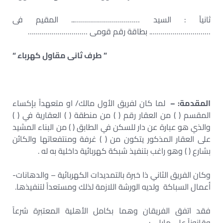
ثانيآ : السيد …………………………….. المقيم فى
…………………………. بطاقة رقم قومى …………………………
” طرف ثانى مقاول كهرباء “
المقدمة: –
لما كان لفريق الأول مالك/ او متعهداً بإكساء
المقسم ( ) من العقار رقم ( ) من منطقة ( ) العقارية في ( )
والذي هو عبارة عن دار للسكن في الطابق ( ) من البناء المشيد
على العقار المذكور يتكون من ( ) غرفة ومنتفعاتها والكائن
بشارع ( ) وهو راغب بتنفيذ شبكة كهربائية داخلية به له .
وكان الفريق الثاني ذا خبرة بالتمديدات الكهربائية – والدهانات-
أعمال السباكة ولديه الورشة اللازمة لذلك ومستعداً لتنفيذها.
فقد اتفق الفريقان وهما بكامل الأهلية المعتبرة شرعاً
وقانوناً على مايلي :