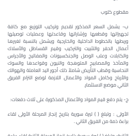
مقطوع كلوب
ب- يشمل السعر المذكور تقديم وتركيب التوزيع مع كافة
تجهيزاتها وقطعها وإشاراتها وقاعدتها وعمليات توصيلها
وربطها بالخطوط الداخلية والخارجية ويشمل بالنسبة لغيرها
أعمال الحفر والتثبيت والتركيب وقيم القساطل والأسلاك
والكابلات وعلب الوصل والجنكسيونات والمفاتيح والأجراس
والمآخذ والمصابيح المتوهجة والنيون وقواعدها والسوك
النحاسية وقطب التأريض شاملاً ذلك أجور اليد العاملة والهوالك
والأرباح وكامل المواد والأعمال اللازمة لوضع التزام الفريق
الثاني موضع الاستثمار.
ج- يتم دفع قيم المواد والأعمال المذكورة على ثلاث دفعات:
الأولى : وتبلغ ( ) ليرة سورية بتاريخ إنجاز المرحلة الأولى لقاء
براءة ذمة من الفريق الثاني .
الثانية: وتبلغ ( ) ليرة سورية بتاريخ إنجاز المرحلة الثانية لقاء براءة