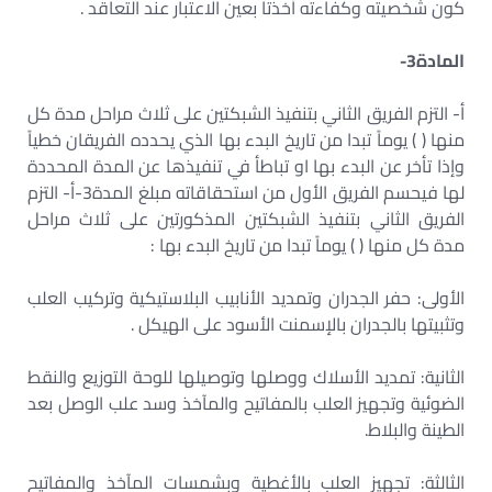
كون شخصيته وكفاءته أخذتا بعين الاعتبار عند التعاقد .
المادة3-
أ- التزم الفريق الثاني بتنفيذ الشبكتين على ثلاث مراحل مدة كل
منها ( ) يوماً تبدا من تاريخ البدء بها الذي يحدده الفريقان خطياً
وإذا تأخر عن البدء بها او تباطأ في تنفيذها عن المدة المحددة
لها فيحسم الفريق الأول من استحقاقاته مبلغ المدة3-أ- التزم
الفريق الثاني بتنفيذ الشبكتين المذكورتين على ثلاث مراحل
مدة كل منها ( ) يوماً تبدا من تاريخ البدء بها :
الأولى: حفر الجدران وتمديد الأنابيب البلاستيكية وتركيب العلب
وتثبيتها بالجدران بالإسمنت الأسود على الهيكل .
الثانية: تمديد الأسلاك ووصلها وتوصيلها للوحة التوزيع والنقط
الضوئية وتجهيز العلب بالمفاتيح والمآخذ وسد علب الوصل بعد
الطينة والبلاط.
الثالثة: تجهيز العلب بالأغطية وبشمسات المآخذ والمفاتيح