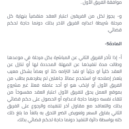
موافقة الفريق الأول .
و- يجوز لكل من الفريقين اعتبار العقد منقضياً بنهاية كل
مرحلة شريطة اعذاره الفريق الآخر بذلك دونما حاجة لحكم
قضائي.
المادة5-
أ- إذا تأخر الفريق الثاني عن المباشرة بكل مرحلة في موعدها
وطالت مدة تنفيذها عن المهلة المحددة لها أو تنازل عن
العقد كلياً او جزئياً او نفذ التزامه كلاً او بعضاً بشكل معيب
يتعذر إصلاحه او استخدم عمالاً جاهلين لم يطردهم بطلب من
الفريق الأول أو ارتكب هو او أحد عامله فعلاً غير مشروع
بموقع العمل يحق للفريق الأول اعتبار العقد مفسوخاً من
تلقاء نفسه دونما حاجة لاعذاره أو الحصول على حكم قضائي
بذلك والتعاقد مع مقاول آخر لتنفيذه والرجوع على الفريق
الثاني بفارق السعر وتعويض الضرر اللحق به بالغاً ما بلغ ذلك
كله بواسطة دائرة التنفيذ دونما حاجة لحكم قضائي بذلك.