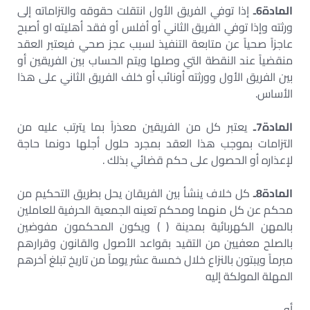
المادة6ـ
إذا توفي الفريق الأول انتقلت حقوقه والتزاماته إلى
ورثته وإذا توفي الفريق الثاني أو أفلس أو فقد أهليته او أصبح
عاجزاً صحياً عن متابعة التنفيذ لسبب عجز صحي فيعتبر العقد
منقضياً عند النقطة التي وصلها ويتم الحساب بين الفريقين أو
بين الفريق الأول وورثته أونائب أو خلف الفريق الثاني على هذا
الأساس.
المادة7ـ
يعتبر كل من الفريقين معذراً بما يترتب عليه من
التزامات بموجب هذا العقد بمجرد حلول أجلها دونما حاجة
لإعذاره أو الحصول على حكم قضائي بذلك .
المادة8ـ
كل خلاف ينشأ بين الفريقان يحل بطريق التحكيم من
محكم عن كل منهما ومحكم تعينه الجمعية الحرفية للعاملين
بالمهن الكهربائية بمدينة ( ) ويكون المحكمون مفوضين
بالصلح معفيين من التقيد بقواعد الأصول والقانون وقرارهم
مبرماً ويبتون بالنزاع خلال خمسة عشر يوماً من تاريخ تبلغ آخرهم
المهلة المولكة إليه
أو