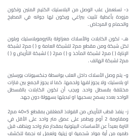
د- تستعمل علب الوصل من البلاستيك الكتيم المتين وتكون
مزودة بأغطية تثبيت ببراغي ويكون لها جوانه في المطبخ
والحمام و المرحاض .
هـ- تكون الكابلات والأسلاك معزاولة بالتروموبلاستيك وبلون
لكل شبكة ومن مقطع مم2 للشبكة العامة و ( ) مم2 لشبكة
الإنارة ( ) مم2 لشبكة المآخذ و ( ) مم2 ( ) لشبكة التأريض و ( )
مم2 لشبكة الهاتف .
و- يتم وصل الأسلاك داخل العلب بواسطة جنكسيونات بورسلين
او بلاستيك ولا يجوز لفها ولحمها. كما لا يجوز الجمع بين فازات
مختلفة بقسطل واحد. ويجب أن تكون الكابلات بالقسطل
الواحد بعدد يسمح بسحبها او تبديلها بسهولة دون جهد.
ز- ينفذ قطب التأريض من الفولاذ المغلفن بمقطع 5×40 مم2
ومقاومة 2 أوم ويطمر على عمق متر واحد على الأقل في
التربة بعيداً عن الأساسات البيتونية بمقدار متر واحد وينظف قبل
طمره من أية مواد شحمية او زيتية وتعمل له نجمة للكشف