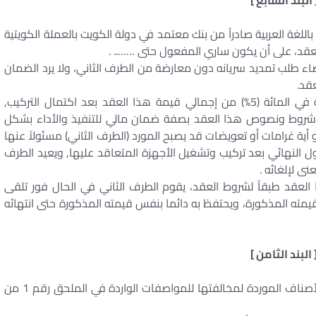
 البند السابع ]
للغة العربية صادراً من بنك معتمد في دولة الكويت بالعملة الكويتية
اء طلب تمديد سريانه دون معارضة من الطرف الثاني، ولا يرد الضمان
عقد.
وسيتم تقليل قيمة الضمان المذكور إلى نسبة خمسة في المائة (5%) من إجمالي قيمة هذا العقد بعد اكتمال التركيب,
 شروط ونصوص هذا العقد بصفة ضمان مالي للتنفيذ والأداء بشكل
أية غرامات أو تعويضات قد يصبح المورد (الطرف الثاني) مسئولاً عنها
تسب من تاريخ القبول النهائي بعد تركيب وتشغيل الأجهزة المتعاقد عليها, ويعيد الطرف
ى لإلغائه .
العقد طبقاً لشروط العقد، يقوم الطرف الثاني في الحال فور تلقى
يمته المذكورة، ويحتفظ به دائما بنفس قيمته المذكورة حتى انتهائه
 البند الثامن ]
يحق للطرف الأول رفض استلام أي صنف أو أكثر من الأصناف الموردة لمخالفتها للمواصفات الواردة في الملحق رقم 1 من