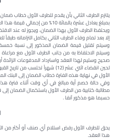
[
يلتزم الطرف الثاني بأن يقدم للطرف الأول خطاب ضمان با
بمبلغ يعادل عشرة بالمائة 10% من إجمالي قيمة هذا العقد، على أن يكون ساري المفعول حتى …….. .
ويحتفظ الطرف الأول بهذا الضمان، ويجوز له عند الاقتض
إلا بعد تمام وفاء الطرف الثاني بكامل التزاماته طبقاً لل
وسيتم الاحتفاظ به من جانب الطرف الأول مع مراعاة
صحيح وسليم لهذا العقد واسترداد المدفوعات الزائدة أو 
لحين انقضاء اثني عشر (12) شهراً تح
الأول في نهاية هذه الفترة خطاب الضمان إلى البنك المعن
وفي حالة خصم أية مبالغ في أي وقت أثناء فترة هذا 
مطالبة كتابية من الطرف الأول باستكمال الضمان إلى ق
حسبما هو مذكور آنفا .
[
هذا العقد.