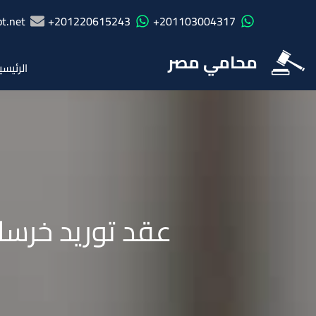
t.net
201220615243+
201103004317+
محامي مصر
الرئيسي
عقد توريد خرسا