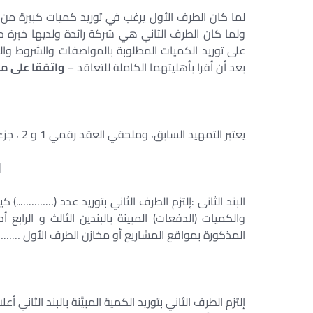
لما كان الطرف الأول يرغب في توريد كميات كبيرة م
ولما كان الطرف الثاني هي شركة رائدة ولديها خبرة ط
على توريد الكميات المطلوبة بالمواصفات والشروط والك
بعد أن أقرا بأهليتهما الكاملة للتعاقد –
واتفقا على ما 
يعتبر التمهيد السابق، وملحقي العقد رقمي 1 و 2 ، جزءاً لا يتجزأ من هذا العقد، ومكملاً ومتمماً له.
[
البند الثانى :إلتزم الطرف الثاني بتوريد عدد (………
والكميات (الدفعات) المبينة بالبندين الثالث و الرابع
المذكورة بمواقع المشاريع أو مخازن الطرف الأول ……
[
إلتزم الطرف الثاني بتوريد الكمية المبيَّنة بالبند الثاني 