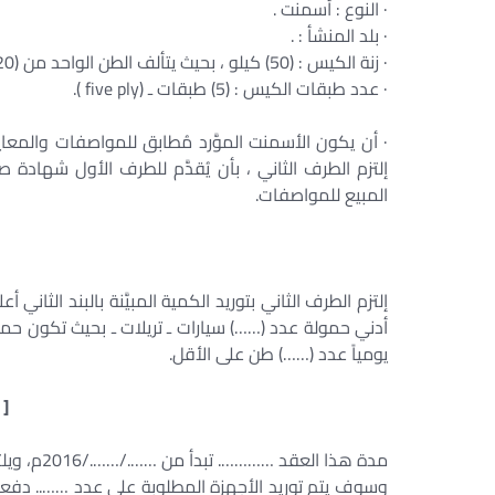
· النوع : أسمنت .
· بلد المنشأ : .
· زنة الكيس : (50) كيلو ، بحيث يتألف الطن الواحد من (20) كيس أسمنت.
· عدد طبقات الكيس : (5) طبقات ـ (five ply ).
· أن يكون الأسمنت الموَّرد مُطابق للمواصفات والمع
إلتزم الطرف الثاني ، بأن يُقدَّم للطرف الأول شهاد
المبيع للمواصفات.
إلتزم الطرف الثاني بتوريد الكمية المبيَّنة بالبند الثاني 
أدني حمولة عدد (……) سيارات ـ تريلات ـ بحيث تكون حمولة
يومياً عدد (……) طن على الأقل.
[ 
مدة هذا العقد …………. تبدأ من ……./……./2016م، ويلتزم الطرف الثاني بتنفيذ هذا العقد خلال هذه المدة.
وسوف يتم توريد الأجهزة المطلوبة على عدد …….. دفع