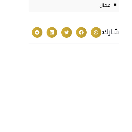
عمال
شارك: