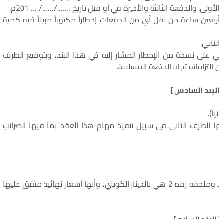
ولى. والدفعة الثالثة والأخيرة في أو قبل تاريخ ……./……/ … 201م.
بعين ساعة من نقل أي من الدفعات إخطاراً مكتوباً مبيناً فيه كمية
ثاني.
ني على نسخة من الإخطار المشار إليه في هذا البند، وبتوقيع الطرف
التزاماته تجاه الدفعة المسلمة.
البند السادس ]
ً).
 الطرف الثاني في سبيل تنفيذ مهام هذا العقد بما فيها الضرائب
ويقر الطرفان أن جميع الأسعار الموضحة في هذا العقد وملحقه رقم 2 هي بالدينار الكويتي، وأنها أسعار نهائية متفق عليها