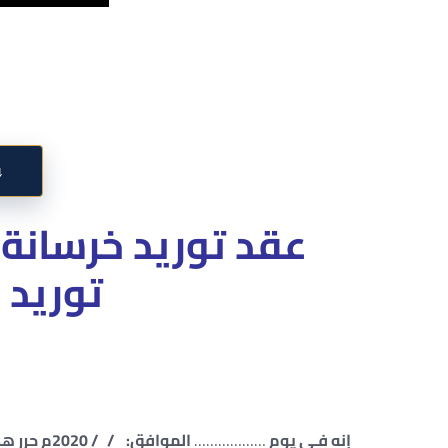
↓
عقد توريد خرسانة
توريد 
إنه فـي يوم
………………
الموافق: / / 2020م حرر هذا العقد بين كل من : –