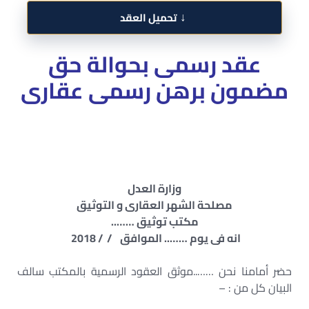
↓
تحميل العقد
عقد رسمى بحوالة حق
مضمون برهن رسمى عقارى
وزارة العدل
مصلحة الشهر العقارى و التوثيق
مكتب توثيق ……..
انه فى يوم …….. الموافق / / 2018
حضر أمامنا نحن ……..موثق العقود الرسمية بالمكتب سالف
البيان كل من : –