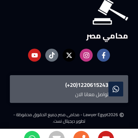
محامي مصر
1220615243(20+)
تواصل معانا الان
2026
Lawyer Egypt - محامى مصر.
جميع الحقوق محفوظة -
تطوير ديجيتال نست.