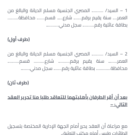
1 – السيد/ ………. المصري الجنسية مسلم الديانة والبالغ من
العمر…. سنة يقيم برقم……. شارع….. قسم……. محافظة………
بطاقة عائلية رقم………. سجل مدني………..
(طرف أول)
2 – السيد/ ………. المصري الجنسية مسلم الديانة والبالغ من
العمر…….. سنة يقيم برقم………. شارع……… قسم……….
محافظة………… بطاقة عائلية رقم……. سجل مدني……..
(طرف ثان)
بعد أن أقر الطرفان بأهليتهما للتعاقد طلبا منا تحرير العقد
التالي: –
مع مراعاة أن العقد يحرر أمام الجهة الإدارية المختصة بتسجيل
الطائرات وليس أمام مكتب التوثيق.