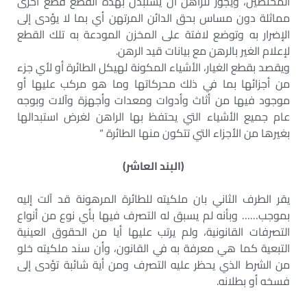
المختصين، ويجوز للراهن أن يستبدل بهذه القطع قطع أخرى
مماثلة دون مساس بحق الدائن المرتهن أي بما لا يؤدى إلى
الإضرار به وتوضع لافتة على المخزن المودعة به تلك القطع
لإعلام الغير بالرهن مع بيانات قيد الرهن.
ويقصد بقطع الغيار، الأشياء المكونة لهيكل الطائرة أو لأي جزء
من أجزائها بما في ذلك محركاتها وما هو مركب عليها أو
موجود فيها من أثاث وأدوات ومعدات وأجهزة وآلات وبوجه
عام جميع الأشياء التي يحتفظ بها الراهن لغرض استبدالها
بغيرها من الأجزاء التي تتكون منها الطائرة “
(البند العاشر)
يقر الطرف الثاني بان ملكيته للطائرة المرهونة قد آلت إليه
بموجب…… وبأنه لم يسبق له التصرف فيها بأي نوع من أنواع
التصرفات القانونية، ولم يرتب عليها أيا من الحقوق العينية
التبعية كما هي معرفة به في القانون، وأن سند ملكيته خلو
من الشرط الذي يحظر عليه التصرف ومن أية شائبة تؤدى إلى
فسخه أو بطلانه.