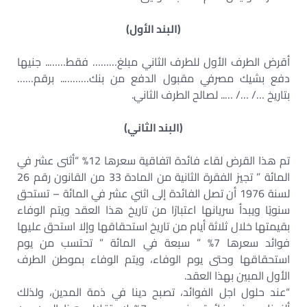
(البند الأول)
أقرض الطرف الأول للطرف الثاني مبلغ……… فقط…….. جنيها
دفع بشيك مصرفي مقبول الدفع من بنك……….. برقم……
بتاريخ …/ …/ ….. لصالح الطرف الثاني.
(البند الثاني)
تم هذا القرض لقاء فائدة اتفاقية سعرها 12% “أثنى عشر في
المائة ” تجيز الفقرة الثانية من المادة 33 من القانون رقم 26
لسنة 1976 أن تصل الفائدة إلى اثني عشر في المائة – تستحق
سنويًا ويبدأ سريانها اعتبارًا من تاريخ هذا العقد ويتم الوفاء
بقيمتها خلال ثلاثة أيام من تاريخ استحقاقها وإلا استحق عليها
فوائد سعرها 7% ” سبعة في المائة ” تحتسب من يوم
استحقاقها وحتى يوم الوفاء، ويتم الوفاء بموطن الطرف
الأول المبين بهذا العقد.
“عند حلول اجل الفوائد، تصبح دينا في ذمة المدين، ولذلك