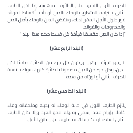
للطرف الأول التنفيذ على الطائرة المرهونة، إذا اخل الطرف
الثاني بالتزامه المتعلق بالوفاء بالدين أو بأحد أقساط الفوائد
فور حلول الأجل المقرر لذلك، وينقضي الدين بالوفاء بأصل الدين
والمصروفات والفوائد.
“إذا كان الدين مقسطًا فيأخذ كل قسط حكم هذا البند “
(البند الرابع عشر)
لا يجوز تجزئة الرهن، ويكون كل جزء من الطائرة ضامنًا لكل
الدين، وكل جزء من الدين مضمونا بالطائرة كلها، سواء بالنسبة
للطرف الثاني أو لورثته من بعده.
(البند الخامس عشر)
يلتزم الطرف الأول في حالة الوفاء له بدينه وملحقاته وفاء
كاملا بإبرام عقد رسمي بقبوله محو القيد وإلا كان للطرف
الثاني استصدار حكم بذلك بمصاريف على عاتق الأول.