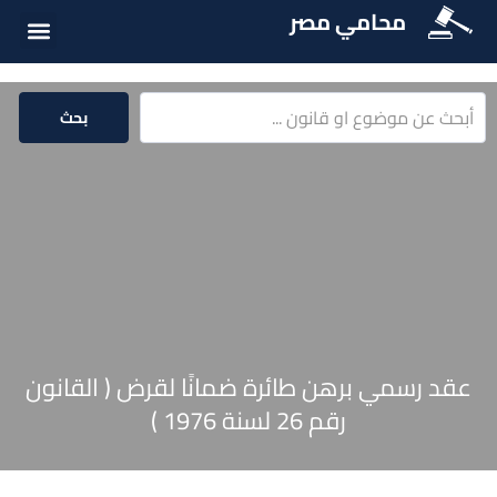
محامي مصر
أسئلة شائع
الخدمات الق
المكتبة الق
بحث
عقد رسمي برهن طائرة ضمانًا لقرض ( القانون
رقم 26 لسنة 1976 )