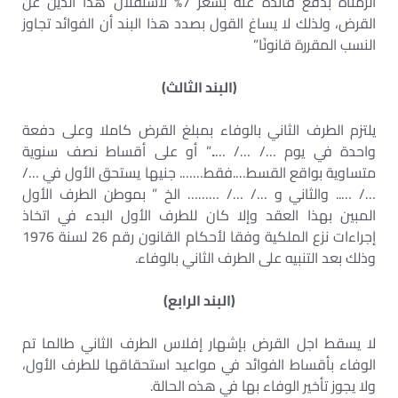
ألزمناه بدفع فائدة عنه بسعر 7% لاستقلال هذا الدين عن
القرض، ولذلك لا يساغ القول بصدد هذا البند أن الفوائد تجاوز
النسب المقررة قانونًا”
(البند الثالث)
يلتزم الطرف الثاني بالوفاء بمبلغ القرض كاملا وعلى دفعة
واحدة في يوم …/ …/ …..” أو على أقساط نصف سنوية
متساوية بواقع القسط….فقط……. جنيها يستحق الأول في …/
…/ ….. والثاني و …/ …/ ……… الخ ” بموطن الطرف الأول
المبين بهذا العقد وإلا كان للطرف الأول البدء في اتخاذ
إجراءات نزع الملكية وفقا لأحكام القانون رقم 26 لسنة 1976
وذلك بعد التنبيه على الطرف الثاني بالوفاء.
(البند الرابع)
لا يسقط اجل القرض بإشهار إفلاس الطرف الثاني طالما تم
الوفاء بأقساط الفوائد في مواعيد استحقاقها للطرف الأول،
ولا يجوز تأخير الوفاء بها في هذه الحالة.