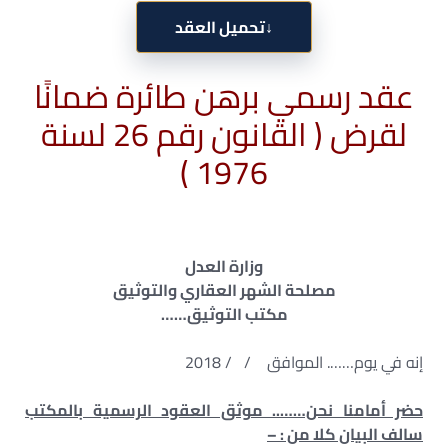
↓
تحميل العقد
عقد رسمي برهن طائرة ضمانًا
لقرض ( القانون رقم 26 لسنة
1976 )
وزارة العدل
مصلحة الشهر العقاري والتوثيق
مكتب التوثيق……
إنه في يوم……. الموافق / / 2018
حضر أمامنا نحن…….. موثق العقود الرسمية بالمكتب
سالف البيان كلا من : –