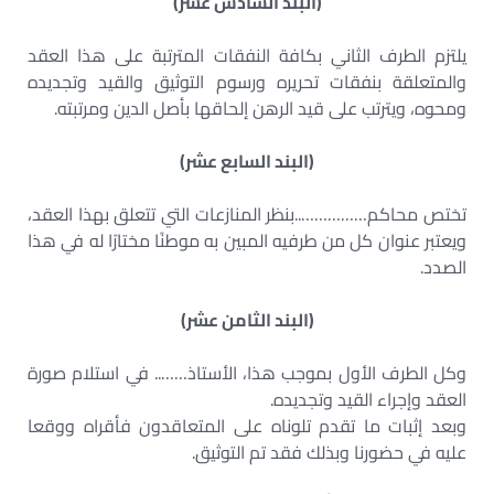
(البند السادس عشر)
يلتزم الطرف الثاني بكافة النفقات المترتبة على هذا العقد
والمتعلقة بنفقات تحريره ورسوم التوثيق والقيد وتجديده
ومحوه، ويترتب على قيد الرهن إلحاقها بأصل الدين ومرتبته.
(البند السابع عشر)
تختص محاكم……………..بنظر المنازعات التي تتعلق بهذا العقد،
ويعتبر عنوان كل من طرفيه المبين به موطنًا مختارًا له في هذا
الصدد.
(البند الثامن عشر)
وكل الطرف الأول بموجب هذا، الأستاذ…….. في استلام صورة
العقد وإجراء القيد وتجديده.
وبعد إثبات ما تقدم تلوناه على المتعاقدون فأقراه ووقعا
عليه في حضورنا وبذلك فقد تم التوثيق.