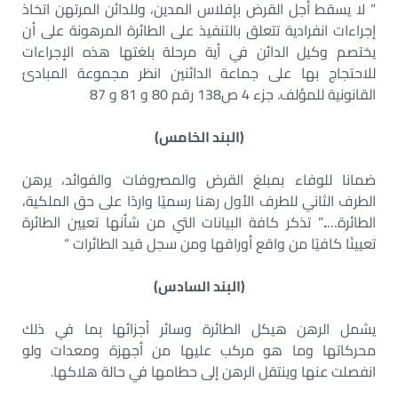
” لا يسقط أجل القرض بإفلاس المدين، وللدائن المرتهن اتخاذ
إجراءات انفرادية تتعلق بالتنفيذ على الطائرة المرهونة على أن
يختصم وكيل الدائن في أية مرحلة بلغتها هذه الإجراءات
للاحتجاج بها على جماعة الدائنين انظر مجموعة المبادئ
القانونية للمؤلف. جزء 4 ص138 رقم 80 و 81 و 87
(البند الخامس)
ضمانا للوفاء بمبلغ القرض والمصروفات والفوائد، يرهن
الطرف الثاني للطرف الأول رهنا رسميًا واردًا على حق الملكية،
الطائرة…..” تذكر كافة البيانات التي من شأنها تعيين الطائرة
تعيينًا كافيًا من واقع أوراقها ومن سجل قيد الطائرات “
(البند السادس)
يشمل الرهن هيكل الطائرة وسائر أجزائها بما في ذلك
محركاتها وما هو مركب عليها من أجهزة ومعدات ولو
انفصلت عنها وينتقل الرهن إلى حطامها في حالة هلاكها.