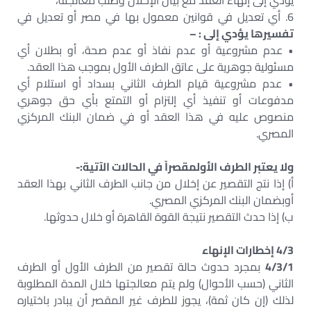
يؤدي إلى إنهاء العقد مع بيان الإخلال وطلب معالجته،
6. أي تعديل في قوانين معمول بها في مصر أو تعديل في
تفسيرها يؤدي إلى : –
• عدم مشروعية أو عدم نفاذ أو عدم صحة، أو بطلان أي
مسئولية جوهرية على عاتق الطرف الأول بموجب هذا العقد.
• عدم مشروعية قيام الطرف الثاني بسداد أو استلام أي
مدفوعات أو تنفيذ أي إلتزام أو التمتع بأي حق جوهري
منصوص عليه في هذا العقد أو في ضمان البنك المركزي
المصري.
ولا يعتبر الطرف الأولمقصراً في الحالات الآتية:-
‌أ) إذا نتج التقصير عن إخلال من جانب الطرف الثاني بهذا العقد
أوبضمان البنك المركزي المصري.
‌ب) إذا حدث التقصير نتيجة القوة القاهرة أو خلال حدوثها.
4/3 إخطارات الإنهاء
4/3/1
بمجرد حدوث حالة تقصير من الطرف الأول أو الطرف
الثاني (حسب الأحوال) ولم يتم معالجتها خلال المدة المطلوبة
لذلك (إن كان ثمة)، يجوز للطرف غير المقصر أن يبادر باختياره