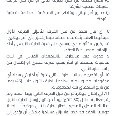
‌ب) تعيين مصف من قبل الطرف الثاني أو من قبل مراقب
الشركات لتصفية الشركة؛
‌ج) صدور أمر نهائي وقاطع من المحكمة المختصة بتصفية
الشركة؛
8. أي بيان يقدم من قبل الطرف الثانيإلى الطرف الأول
طبقاًلهذا العقد يثبت عدم صحته، فيما يتعلق بأي أمر جوهري،
قد يكون له تأثير مادي وسلبي على قدرة الطرف الأولعلى أداء
إلتزاماته بموجب هذا العقد،
9. حدوث عبث منالطرف الثانيبمعدات القياس في ثلاث
مناسبات منفصلة أو أكثر بسبب تصرف عمدي أو إهمال من
جانب الطرفالثاني.
10. أي تقصير من جانب الطرف الثاني لمرة أو أكثر في سداد أي
مدفوعات مطلوب منه سدادها للطرف الأول خلال (45) يوماً
من تاريخ استحقاق تلك المدفوعات.
11. أي إخلال جوهريأخر من قبل الطرف الثاني بهذا العقد ولم
يتم معالجته خلال (30) ثلاثين يوماً من تاريخ إرسال الطرف الأول
أو البنك المركزي المصري إخطار للطرف الثاني موضحاً أن إخلالاً
جوهرياً بالعقد قد حدث ولا يزال مستمراً ويمكن أن يؤدي إلى