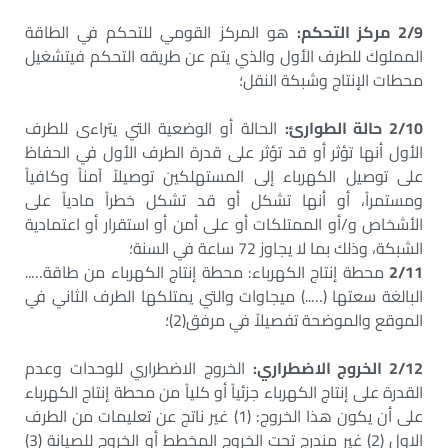
2/9 مركز التحكم:
هو المركز القومي للتحكم في الطاقة
المملوك للطرف الأول والذي يتم عن طريقه التحكم فيتشغيل
محطات الإنتاج وشبكة النقل؛
2/10 حالة الطوارئ:
الحالة أو الوضعية التي يتراءى للطرف
الأول أنها تؤثر أو قد تؤثر على قدرة الطرف الأول في الحفاظ
على توصيل الكهرباء إلى المستهلكين توصيلاً آمناً وكافياً
ومستمراً، أو أنها تشكل أو قد تشكل خطراً مادياً على
الأشخاص و/أو الممتلكات أو على أمن أو استقرار أو اعتمادية
الشبكة، وذلك بما لا يجاوز 72 ساعة في السنة؛
2/11
محطة إنتاج الكهرباء: محطة إنتاج الكهرباء من طاقة…..
البالغة سعتها (…..) ميجاوات والتي يمتلكها الطرف الثاني في
الموقع والموضحة تفصيلاً في مرفق(2)؛
2/12 الخروج الاضطراري:
الخروج الاضطراري للوحدات وعدم
القدرة على إنتاج الكهرباء جزئياً أو كلياً من محطة إنتاج الكهرباء
على أن يكون هذا الخروج: (1) غير ناتج عن تعليمات من الطرف
الاول (2) غير مندرج تحت الخروج المخطط أو الخروج للصيانة (3)