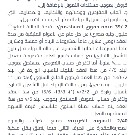
قروض بموجب مستندات التمويل بالإضافة إلى،
‌ج. أتعاب المقرضين ووكلائهم والتكاليف والمصاريف التي
يتحملونها في سبيل الإنهاء المبكر لأي مستندات تمويل.
2 /39 قيمة حقوق المساهمين:
القيمة الحالية لمبلغ(“أ”
مليون جنيه مصري) عن كل عام من الأعوام المتبقية من مدة
العقد (وهي عشرين عاماً لمشروعات الرياح أو خمسة وعشرين
عاماً لمشروعات الخلايا الشمسية في حالة الإنهاء قبل تاريخ
التشغيل التجاري) مع حساب كسور العام، مخصومة بمعدل
………..% سنوياً، أما لأغراض حساب التعويض المستحق بموجب
البند 4/5 من هذا العقد للإنهاء للأسباب الواردة في البند
13/6/2 من هذا العقد فيكون الملبغ السنوي (50% من “أ”
مليون جنيه مصري)، وفي حالات الإنهاء قبل التشغيل التجاري
لأسباب واردة في 4/2/2 (1)، 13/8، 15/6 من هذا العقد
ولأغراض حساب التعويض المستحق بموجب البند 4/5 من هذا
العقد يتم حساب المبلغ السنوي علىأساس قيمة الأسهم
المستثمرة بالفعل؛
2/40 التسوية الضريبية:
جميع الضرائب والرسوم
المصريةالمقدرة على الطرف الثاني فيما يتعلق بنقل ملكية