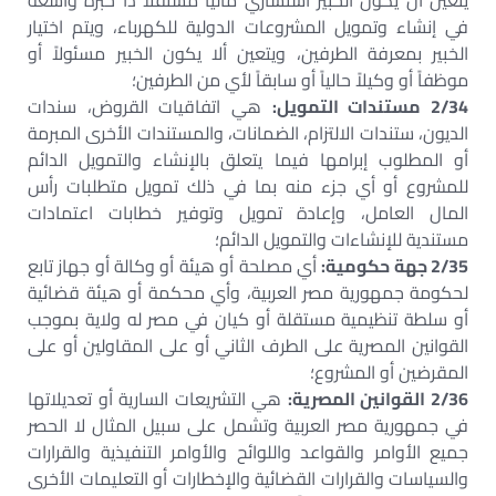
يتعين أن يكون الخبير استشاري مالياً مستقلاً ذا خبرة واسعة
في إنشاء وتمويل المشروعات الدولية للكهرباء، ويتم اختيار
الخبير بمعرفة الطرفين، ويتعين ألا يكون الخبير مسئولاً أو
موظفاً أو وكيلاً حالياً أو سابقاً لأي من الطرفين؛
2/34 مستندات التمويل:
هي اتفاقيات القروض، سندات
الديون، ستندات الالتزام، الضمانات، والمستندات الأخرى المبرمة
أو المطلوب إبرامها فيما يتعلق بالإنشاء والتمويل الدائم
للمشروع أو أي جزء منه بما في ذلك تمويل متطلبات رأس
المال العامل، وإعادة تمويل وتوفير خطابات اعتمادات
مستندية للإنشاءات والتمويل الدائم؛
2/35 جهة حكومية:
أي مصلحة أو هيئة أو وكالة أو جهاز تابع
لحكومة جمهورية مصر العربية، وأي محكمة أو هيئة قضائية
أو سلطة تنظيمية مستقلة أو كيان في مصر له ولاية بموجب
القوانين المصرية على الطرف الثاني أو على المقاولين أو على
المقرضين أو المشروع؛
2/36 القوانين المصرية:
هي التشريعات السارية أو تعديلاتها
في جمهورية مصر العربية وتشمل على سبيل المثال لا الحصر
جميع الأوامر والقواعد واللوائح والأوامر التنفيذية والقرارات
والسياسات والقرارات القضائية والإخطارات أو التعليمات الأخرى