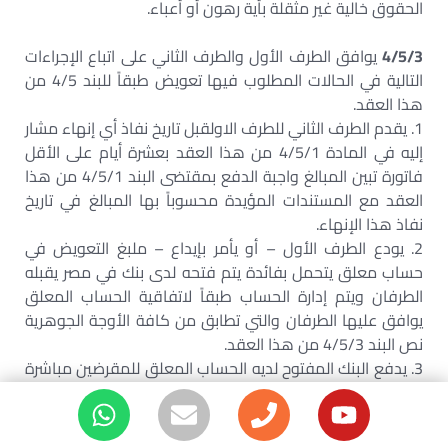
الحقوق خالية غير مثقلة بأية رهون أو أعباء.
4/5/3
يوافق الطرف الأول والطرف الثاني على اتباع الإجراءات
التالية في الحالات المطلوب فيها تعويض طبقاً للبند 4/5 من
هذا العقد.
1. يقدم الطرف الثاني للطرف الاولقبل تاريخ نفاذ أي إنهاء مشار
إليه في المادة 4/5/1 من هذا العقد بعشرة أيام على الأقل
فاتورة تبين المبالغ واجبة الدفع بمقتضى البند 4/5/1 من هذا
العقد مع المستندات المؤيدة محسوباً بها المبالغ في تاريخ
نفاذ هذا الإنهاء.
2. يودع الطرف الأول – أو يأمر بإيداع – ملبغ التعويض في
حساب معلق يتحمل بفائدة يتم فتحه لدى بنك في مصر يقبله
الطرفان ويتم إدارة الحساب طبقاً لاتفاقية الحساب المعلق
يوافق عليها الطرفان والتي تطابق من كافة الأوجة الجوهرية
نص البند 4/5/3 من هذا العقد.
3. يدفع البنك المفتوح لديه الحساب المعلق للمقرضين مباشرة
الدين المتبقي طبقاً لما هو معتمد من مكتب مراقب حسابات
معترف به دولياً في نفس وقت استلامه التوكيلات الرسمية
الموثقة غير القابلة للإلغاء الصادرة من المقرضين لمصلحة