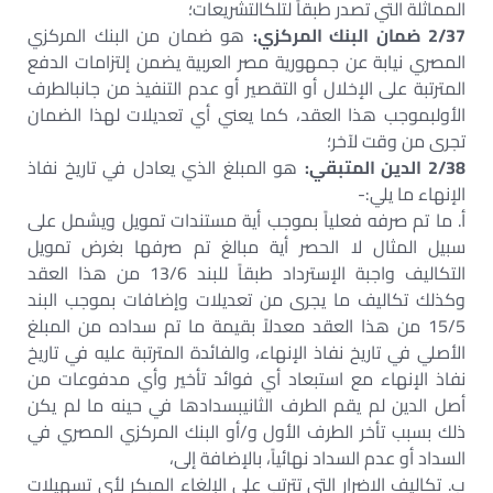
المماثلة التي تصدر طبقاً لتلكالتشريعات؛
2/37 ضمان البنك المركزي:
هو ضمان من البنك المركزي
المصري نيابة عن جمهورية مصر العربية يضمن إلتزامات الدفع
المترتبة على الإخلال أو التقصير أو عدم التنفيذ من جانبالطرف
الأولبموجب هذا العقد، كما يعني أي تعديلات لهذا الضمان
تجرى من وقت لآخر؛
2/38 الدين المتبقي:
هو المبلغ الذي يعادل في تاريخ نفاذ
الإنهاء ما يلي:-
‌أ. ما تم صرفه فعلياً بموجب أية مستندات تمويل ويشمل على
سبيل المثال لا الحصر أية مبالغ تم صرفها بغرض تمويل
التكاليف واجبة الإسترداد طبقاً للبند 13/6 من هذا العقد
وكذلك تكاليف ما يجرى من تعديلات وإضافات بموجب البند
15/5 من هذا العقد معدلاً بقيمة ما تم سداده من المبلغ
الأصلي في تاريخ نفاذ الإنهاء، والفائدة المترتبة عليه في تاريخ
نفاذ الإنهاء مع استبعاد أي فوائد تأخير وأي مدفوعات من
أصل الدين لم يقم الطرف الثانيبسدادها في حينه ما لم يكن
ذلك بسبب تأخر الطرف الأول و/أو البنك المركزي المصري في
السداد أو عدم السداد نهائياً، بالإضافة إلى،
‌ب. تكاليف الاضرار التي تترتب على الإلغاء المبكر لأي تسهيلات