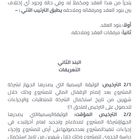
يتجزأ من هذا العقد ومكملاً له. وفي حالة وجود أي إختلاف
بين بنود العقد ومرفقاته وملاحقه
يطبق الترتيب الآتي : –
أولاً:
بنود العقد.
ثانياً:
مرفقات العقد وملاحقه.
البند الثاني
التعريفات
2/1 الترخيص:
الوثيقة الرسمية التي يصدرها الجهاز لشركة
المشروع بعد إتمام الإقفال المالي للمشروع وذلك خلال
شهرين من تاريخ استكمال الشركة للمتطلبات والإجراءات
للحصول على الترخيص (ملحق 1)؛
2/2
الترخيص المؤقت:
الوثيقةالرسميةالتي يصدرها
الجهازلشركة المشروع لمدةعام وتجديد لعام آخرللبدء في
إجراءات تنفيذالمشروع بعدحصولهاعلى أرض للمشروع وإجراء
دراسة الجدوى للمشروع وذلك خلال شهرين من تاريخ استكمال