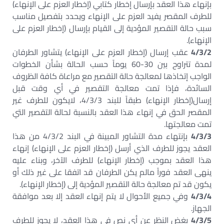
بإنهاء هذا العقد بإرسال إخطار كتابي (إخطار العزم على الإنهاء)
للطرف المقصر يفيد العزم على الإنهاء ويحدد بتفصيل مناسب
سبب حالة التقصير المؤدية إلى القيام بإرسال (إخطار العزم على
الإنهاء).
4/3/2
عقب إرسال (إخطار العزم على الإنهاء) يتشاور الطرفان
لمدة تتراوح بين 30-60 يوماً حسب الحالة بشأن الخطوات
الواجب إتخاذها لمعالجة حالة التقصير مع مراعاة كافة الظروف
السائدة، فإذا تمت معالجة التقصير في أي وقت قبل
إرسال(إخطار الإنهاء) طبقاً للبند 4/3/3، لايكون للطرف غير
المقصر الحق في إنهاء هذا العقد بالنسبة لحالة التقصير التي
تمت معالجتها.
4/3/3
بإنتهاء مدة التشاور المبينة في البند 4/3/2 من هذا
العقد يجوز للطرف الذي أرسل (إخطار العزم على الإنهاء) إنهاء
هذا العقد بموجب (إخطار الإنهاء) للطرف الآخر، وبناء عليه
ينهى العقد فوراً مالم يكن الطرفان قد اتفقا على غير ذلك أو
يكون قد تم معالجة حالة التقصير المؤدية إلى (إخطار الإنهاء).
4/3/4
وفي جميع الأحوال لا يتم إنهاء العقد إلا بعد موافقة
الجهاز.
4/3/5
بغض النظر عن أي نص في هذا العقد، لا يجوز للطرف