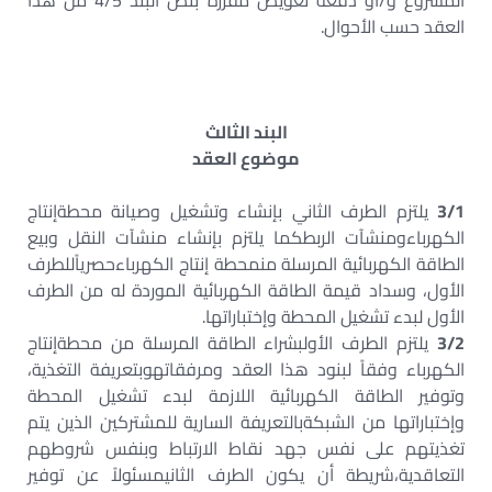
المشروع و/أو دفعة تعويض مقررة بنص البند 4/5 من هذا
العقد حسب الأحوال.
البند الثالث
موضوع العقد
3/1
يلتزم الطرف الثاني بإنشاء وتشغيل وصيانة محطةإنتاج
الكهرباءومنشآت الربطكما يلتزم بإنشاء منشآت النقل وبيع
الطاقة الكهربائية المرسلة منمحطة إنتاج الكهرباءحصرياًللطرف
الأول، وسداد قيمة الطاقة الكهربائية الموردة له من الطرف
الأول لبدء تشغيل المحطة وإختباراتها.
3/2
يلتزم الطرف الأولبشراء الطاقة المرسلة من محطةإنتاج
الكهرباء وفقاً لبنود هذا العقد ومرفقاتهوبتعريفة التغذية،
وتوفير الطاقة الكهربائية اللازمة لبدء تشغيل المحطة
وإختباراتها من الشبكةبالتعريفة السارية للمشتركين الذين يتم
تغذيتهم على نفس جهد نقاط الارتباط وبنفس شروطهم
التعاقدية،شريطة أن يكون الطرف الثانيمسئولاً عن توفير