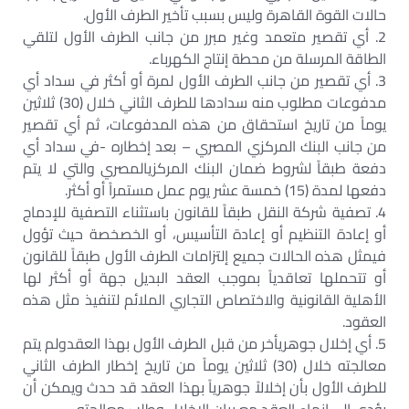
حالات القوة القاهرة وليس بسبب تأخير الطرف الأول.
2. أي تقصير متعمد وغير مبرر من جانب الطرف الأول لتلقي
الطاقة المرسلة من محطة إنتاج الكهرباء.
3. أي تقصير من جانب الطرف الأول لمرة أو أكثر في سداد أي
مدفوعات مطلوب منه سدادها للطرف الثاني خلال (30) ثلاثين
يوماً من تاريخ استحقاق من هذه المدفوعات، ثم أي تقصير
من جانب البنك المركزي المصري – بعد إخطاره -في سداد أي
دفعة طبقاً لشروط ضمان البنك المركزيالمصري والتي لا يتم
دفعها لمدة (15) خمسة عشر يوم عمل مستمراً أو أكثر.
4. تصفية شركة النقل طبقاً للقانون باستثناء التصفية للإدماج
أو إعادة التنظيم أو إعادة التأسيس، أو الخصخصة حيث تؤول
فيمثل هذه الحالات جميع إلتزامات الطرف الأول طبقاً للقانون
أو تتحملها تعاقدياً بموجب العقد البديل جهة أو أكثر لها
الأهلية القانونية والاختصاص التجاري الملائم لتنفيذ مثل هذه
العقود.
5. أي إخلال جوهريأخر من قبل الطرف الأول بهذا العقدولم يتم
معالجته خلال (30) ثلاثين يوماً من تاريخ إخطار الطرف الثاني
للطرف الأول بأن إخلالاً جوهرياً بهذا العقد قد حدث ويمكن أن