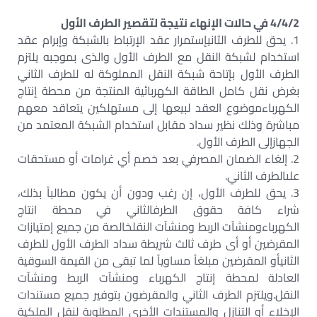
4/4/2 في حالات الإنهاء نتيجة لتقصير الطرف الأول
1. يحق للطرف الثانيإستمرار عقد الإرتباط بالشبكة وإبرام عقد
استخدام لشبكة النقل مع الطرف الأول والذى بموجبه يلتزم
الطرف الأول بإتاحة شبكة النقل المملوكة له للطرف الثاني
بغرض نقل كامل الطاقة الكهربائية المنتجة من محطة إنتاج
الكهرباءموضوع العقد لبيعها إلى مستهلكين يتعاقد معهم
مباشرة وذلك نظير سداد مقابل استخدام الشبكة المعتمد من
الجهازإلى الطرف الأول.
2. إلغاء الضمان المصرفي بعد خصم أي غرامات أو مستحقات
علىالطرف الثاني.
3. يحق للطرف الأول، إن رغب ودون أن يكون مطالباً بذلك،
شراء كافة حقوق الطرفالثاني في محطة انتاج
الكهرباءومنشآت الربط ومنشآت النقلخالصة من جميع إمتيازات
المقرضين أو أى طرف ثالث شريطة سداد الطرف الأول للطرف
الثانيأو المقرضين مبلغاً مساوياً لما تبقى من القيمة السوقية
العادلة لمحطة إنتاج الكهرباء ومنشآت الربط ومنشآت
النقل.ويلتزم الطرف الثاني والمقرضون بتوفير جميع مستندات
الإخلاء أو التنازل والمستندات الأخرى المطلوبة لنقل الملكية