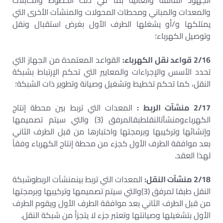
الجهود الفائقة والعالية بما في ذلك الخطوط والكابلات
والمعدات والمباني ومحطات المحولات والمنشآت الأخرى التي
يمتلكها و/أو يشغلها الطرف الأول بغرض استقبال ونقل
وتوصيل الكهرباء؛
2/16 قواعد نقل الكهرباء:
القواعد المعتمدة من الجهاز التي
تحدد الأسس والإجراءات والمعايير التي تحكم الإرتباط بشبكة
النقل، كما تحكم تخطيط وتشغيل وصيانة وتطوير ذات الشبكة؛
2/17 منشآت الربط :
المعدات التي تربط بين محطة إنتاج
الكهرباءومنشآتالنقلطبقالمرفق (3) والتي سيتم تصميمها
وإنشائها وتركيبها وبرمجتها واختبارها من قبل الطرف الثاني
بعد موافقة الطرف الأول كجزء من محطة إنتاج الكهرباء وفقاً
لهذا العقد.
2/18 منشآت النقل:
المعدات التي تربط بينمنشآت الربطوشبكة
النقل طبقا لمرفق (3)والتي سيتم تصميمها وتركيبها وبرمجتها
من قبل الطرف الثاني بعد موافقة الطرف الأول ويقوم الطرف
الأول بتشغيلها وصيانتها وتعتبر جزء لا يتجزأ من شبكة النقل.