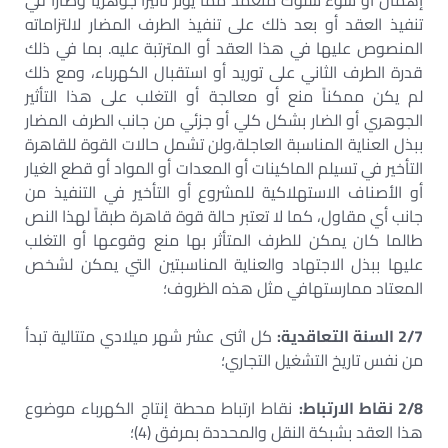
إهمال أو سوء سلوك متعمد مما يؤثر تأثيراً جوهرياً وضاراً في
تنفيذ العقد أو بعد ذلك على تنفيذ الطرف المضار لالتزاماته
المنصوص عليها في هذا العقد أو المترتبة عليه. بما في ذلك
قدرة الطرف الثاني على توريد أو استقبال الكهرباء، ومع ذلك
لم يكن ممكناً منع أو معالجة أو التغلب على هذا التأثير
الجوهري أو الضار بشكل كلي أو جزئي من جانب الطرف المضار
ببذل العناية المناسبة العاجلة،ولن تشمل حالات القوة للقاهرة
التأخير في تسيلم الماكينات أو المعدات أو المواد أو قطع الغيار
أو الأصناف الاستهلاكية للمشروع أو التأخير في التنفيذ من
جانب أي مقاول، كما لا تعتبر حالة قوة قاهرة طبقاً لهذا النص
طالما كان يمكن للطرف المتأثر بها منع وقوعها أو التغلب
عليها ببذل الاجتهاد والعناية المناسبتين التي يمكن لشخص
المعتاد ممارستهافي مثل هذه الظروف؛
2/7 السنة التعاقدية:
كل اثنى عشر شهر ميلادي متتالية تبدأ
من نفس تاريخ التشغيل التجاري؛
2/8 نقاط الارتباط:
نقاط ارتباط محطة إنتاج الكهرباء موضوع
هذا العقد بشبكة النقل والمحددة بمرفق (4)؛