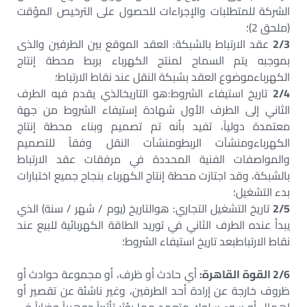
الشركة للمتطلبات والإجراءات للحصول على الترخيص المؤقت
(ملحق 2)؛
2/3
عقد الارتباط بالشبكة: العقد الموقع بين الطرفين والذى
بموجبه يتم السماح لمنتج الكهرباء بربط محطة إنتاج
الكهرباءموضوع العقد بشبكة النقل عند نقاط الارتباط؛
2/4
تاريخ استيفاء الشروط:هو التاريخالذي يقدم فيه الطرف
الثاني إلى الطرف الأول شهادة إستيفاء الشروط من جهة
معتمدة دولياً، تفيد بأنه تم تصميم وبناء محطة إنتاج
الكهرباءومنشآت الربطومنشآت النقل وفقاً للتصميم
والمواصفات الفنية المحددة في مرفقات عقد الارتباط
بالشبكة، وقد اجتازت محطة إنتاج الكهرباء بنجاح جميع اختبارات
بدء التشغيل؛
2/5
تاريخ التشغيل التجاري: هوالتاريخ (يوم / شهر / سنة) الذي
يبدأ عنده الطرف الثاني في توريد الطاقة الكهربائية للبيع عند
نقاط الارتباطبعد تاريخ استيفاء الشروط؛
2/6 القوة القاهرة:
أي حادث أو ظرف، أو مجموعة حوادث أو
ظروف خارجة عن إرادة أحد الطرفين، وغير ناشئة عن تقصير أو