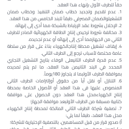
حقاً للطرف الأول بإنهاء هذا العقد.
1. عدم تقديم وتجديد خطاب ضمان التنفيذ وخطاب ضمان
التشغيلوالضمان المصرفي طبقاً للبند الخامس من هذا العقد.
2. الإخلال بشروط عقد الإرتباط بالشبكة مما أدى إلى إنهائه.
3. مخالفة شروط ترخيص إنتاج الطاقة الكهربائية الصادر للطرف
الثاني من الجهازمما أدى إلى إنهائه أو عدم تجديده.
4. إيقاف تشغيل محطة إنتاجالكهرباء بناءً على قرار من سلطة
عامة مختصة لأسباب ترجع إلى الطرف الثاني.
5. عدم قدرة الطرف الثانيعلى الوفاء بتاريخ التشغيل التجاري
المحدد في البند الثانيمن هذا العقد، ما لم يتم تمديده
بموافقة الطرف الأولبما لا يتجاوز 180يوماً.
6. التنازل أو نقل أياً من حقوق أوإلتزامات الطرف الثانى
المنصوص عليها فى هذا العقد أو الأصول الخاصة بمحطة
إنتاج الكهرباءمحل هذا العقد دون الحصول على موافقة
كتابية مسبقة من الطرف الأولبعد موافقة الجهاز؛
7. تصفية شركة الطرف الثاني المالكة لمحطة إنتاج الكهرباء
محل هذا العقد، طبقاً لما يلي:
‌أ) صدور قرار من قبل المساهمين، بالتصفية الإختيارية للشركة؛