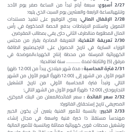
2/27 أسبوع:
سبعة أيام تبدأ من الساعة صفر يوم الأحد
وتنتهيالساعة الرابعة والعشرين يوم السبت الذي يليه؛
2/28 الإقفال المالي:
يعني التوقيع على تنفيذ مستندات
التمويل واستلام الارتباطات بدفع الحصة المذكورة في رأس
المال المطلوبة منالطرف الثاني حتى يفي بمطالب المقرضين.
2/30 تعريفة التغذية:
التعريفة الصادرة بقرار من مجلس
الوزراء السارية في تاريخ الحصول على الترخيصلبيع الطاقة
الكهربائية المرسلة من محطة إنتاج الكهرباءالموضحة في
مرفق (5) والثابتة لمدة ………… سنة تعاقدية؛
2/31 فترة المحاسبة :
مدة شهر ميلادي يبدأ من (12:00 ظهر)
اليوم الأول من الشهر إلى (12:00ظهراً) اليوم الأول من الشهر
التالي وتبدأ فترة المحاسبة الأولي من تاريخ التشغيل
التجاريوحتى (12:00 ظهراً) اليوم الأول من الشهر التالي؛
2/32 سعر الفائدة :
سعر الفائدةالمعلن من البنك المركزي
المصريفي تاريخ إستحقاق الفاتورة؛
2/33 الخبير:
بالنسبة للأمور الفنية يتعين أن يكون الخبير
مهندساً مستقلاً ذا خبرة فنية واسعة في مجال إنشاء
وتشغيل محطات قوى كهربائية مماثلة وبالنسبة للأمور المالية