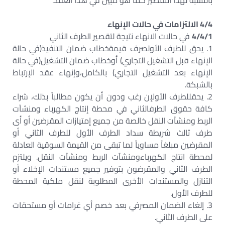
بالنسبة لهذا التقصير كما هو مبين في هذا العقد.
4/4 الالتزامات في حالات الإنهاء
4/4/1
في حالات الانهاء نتيجة لتقصير الطرف الثاني
1. يحق للطرف الأولصرف قيمةخطاب ضمان التنفيذ(في حالة
الإنهاء قبل التشغيل التجاري) أوخطاب ضمان التشغيل(في حالة
الإنهاء بعد التشغيل التجاري) بالكامل،وإنهاء عقد الإرتباط
بالشبكة.
2. يحقللطرف الأولإن رغب ودون أن يكون مطالباً بذلك، شراء
كافة حقوق الطرفالثاني في محطة إنتاج الكهرباء ومنشآت
الربط ومنشآت النقل خالصة من جميع إمتيازات المقرضين أو أى
طرف ثالث شريطة سداد الطرف الأول للطرف الثاني أو
المقرضين مبلغاً مساوياً لما تبقى من القيمة السوقية العادلة
لمحطة انتاج الكهرباءومنشآت الربط ومنشآت النقل. ويلتزم
الطرف الثاني والمقرضون بتوفير جميع مستندات الإخلاء أو
التنازل والمستندات الأخرى المطلوبة لنقل ملكية المحطة
للطرف الأول.
3. إلغاء الضمان المصرفي بعد خصم أي غرامات أو مستحقات
على الطرف الثاني.