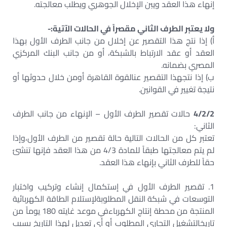
إنهاء هذا العقد ويبن الإخلال الجوهري ويطلب معالجته.
ولا يعتبر الطرف الثاني مقصراً في الحالات الآتية:-
‌أ) إذا نتج هذا التقصير عن إخلال من جانب الطرف الأول بهذا
العقد أو عقد الارتباط بالشبكة، أو من جانب البنك المركزي
المصري بضمانه.
‌ب) إذا نتجهذا التقصير عنالقوة القاهرة أومن خلال حدوثها أو
نتيجة تغيير في القوانين.
4/2/2
حالات تقصير الطرف الأول – الإنهاء من جانب الطرف
الثاني:
تعتبر كل من الحالات التالية حالة تقصير من الطرف الأول،وإذا
لم يتم معالجتها طبقاً للمادة 4/3 من هذا العقد فإنها تنشئ
حقاً للطرف الثاني بإنهاء هذا العقد.
1. تقصير الطرف الأول في إستكمال إنشاء وتركيب واختبار
التوسعات في شبكة النقل المطلوبةلإستلام الطاقة الكهربائية
المنتجة من محطة إنتاج الكهرباءفي موعد غايته 180 يوماً من
تاريخالتشغيل التجاري المطلوب أو أي تعديل لهذا التاريخ بسبب