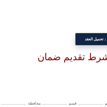
↓
تحميل العقد
رط تقديم ضمان
م برقم ……………….. قسم ……………….. محافظة ………………..