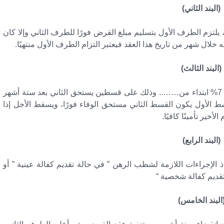
(البند الثاني)
 يلتزم الطرف الأول بتسليم مبلغ القرض فورًا للطرف الثاني وإلا كان
 خلال شهر من تاريخ هذا العقد فيعتبر التزام الطرف الأول منتهيًا.
(البند الثالث)
يلتزم الطرف الثاني بالوفاء بمبلغ القرض وفوائده بواقع 7% ابتداء من…….. وذلك على قسطين يستحق الثاني بعد ستة أشهر
سط الأول يكون القسط الثاني مستحق الوفاء فورًا، ويسقط الأجل إذا
خير تأمينًا كافيًا.
(البند الرابع)
ذ الإجراءات اللازمة لشطب الرهن ” في حالة تقديم كفالة عينية ” أو
تقديم كفالة شخصية “
البند الخامس)