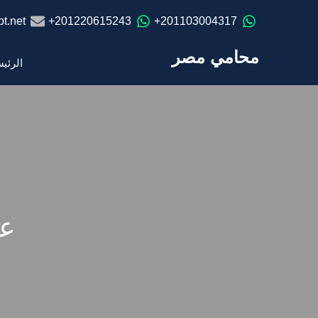
t.net
201220615243+
201103004317+
محامي مصر
الرئي
عق