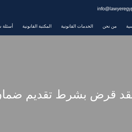
info@lawyeregyp
سية
من نحن
الخدمات القانونية
المكتبة القانونية
أسئلة ش
د قرض بشرط تقديم ضما