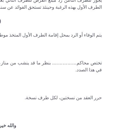
يجوز للطرف الثامن رد مبلغ القرض للطرف الثاني بع
الطرف الأول بهذه الرغبة وحينئذ تستحق الفوائد عن سنة 
(
يتم الوفاء أو الرد بمحل إقامة الطرف الأول المتخذ موطنًا 
تختص محاكم……………. بنظر ما قد ينشب من منازعات تتع
في هذا الصدد.
حرر العقد من نسختين، لكل طرف نسخة.
والله خير ا