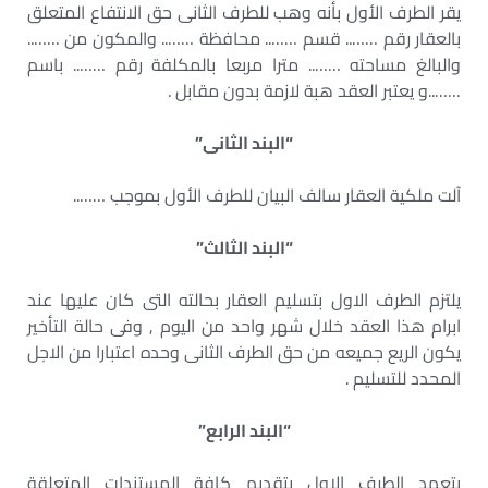
يقر الطرف الأول بأنه وهب للطرف الثانى حق الانتفاع المتعلق
بالعقار رقم …….. قسم …….. محافظة …….. والمكون من ……..
والبالغ مساحته …….. مترا مربعا بالمكلفة رقم …….. باسم
……..و يعتبر العقد هبة لازمة بدون مقابل .
“البند الثانى”
آلت ملكية العقار سالف البيان للطرف الأول بموجب ……..
“البند الثالث”
يلتزم الطرف الاول بتسليم العقار بحالته التى كان عليها عند
ابرام هذا العقد خلال شهر واحد من اليوم , وفى حالة التأخير
يكون الريع جميعه من حق الطرف الثانى وحده اعتبارا من الاجل
المحدد للتسليم .
“البند الرابع”
يتعهد الطرف الاول بتقديم كافة المستندات المتعلقة