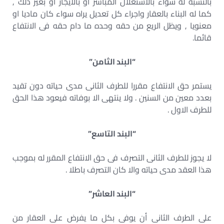
بالنسبة له سواء بالاستغلال المباشر أو بالايجار أو بغير ذلك ,
كما له البناء بالعقار واجراء كل تعديل يراه سواء كان ماديا او
معنويا , ويظل الريع من حقه وحده ما دام حقه فى الانتفاع
قائما.
“البند الثامن”
يستمر حق الانتفاع مقررا للطرف الثانى مدى حياته دون تقيد
بعدد معين من السنين . ولا ينتهى الا بوفاته فيعود هذا الحق
للطرف الاول .
“البند التاسع”
لا يجوز للطرف الثانى التصرف فى حق الانتفاع المقرر له بموجب
هذا العقد مدى حياته والا كان التصرف باطلا .
“البند العاشر”
على الطرف الثانى أن يوفى بكل ما يفرض على العقار من