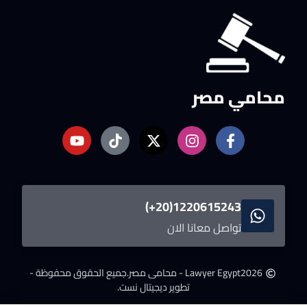
محامي مصر
1220615243(20+)
تواصل معانا الان
2026
Lawyer Egypt - محامى مصر.
جميع الحقوق محفوظة -
تطوير ديجيتال نست.