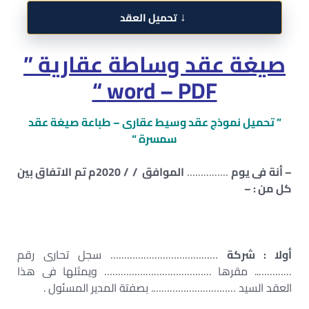
↓
تحميل العقد
صيغة عقد وساطة عقارية ”
word – PDF “
” تحميل نموذج عقد وسيط عقارى – طباعة صيغة عقد
سمسرة “
– أنة فى يوم
……………
الموافق / / 2020م تم الاتفاق بين
كل من : –
أولا : شركة
………………………………… سجل تحارى رقم
………….. مقرها ………………………………… ويمثلها فى هذا
العقد السيد …………………………. بصفتة المدير المسئول .