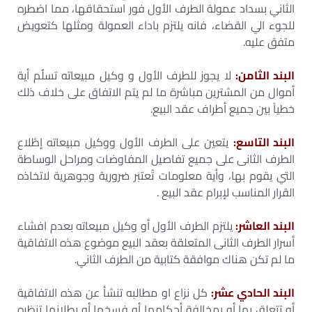
الثاني بسداد عمولة الطرف الأول فور استحقاقها، مما اضطره
للجوء الي القضاء، فانه يلتزم باداء العمولة ومثلها كتعويض
متفق عليه.
البند الثامن:
لا يجوز للطرف الأول و وكيل مبيعاته تسلٌم أية
أموال من المشترين مباشرة ما لم يتم الاتفاق على خلاف ذلك
خطياً بين جميع أطراف عقد البيع.
البند التاسع:
يتعين على الطرف الأول ووكيل مبيعاته إطْلاع
الطرف الثانى على جميع تفاصيل المفاوضات ومراحل الوساطة
التي يقوم بها، وأية معلومات تُعتبَر ضرورية وجوهرية لاتخاذه
القرار المناسب لإبرام عقد البيع .
البند العاشر:
يلتزم الطرف الأول أو وكيل مبيعاته بعدم افشاء
أسرار الطرف الثانى المتعلقة بعقد البيع موضوع هذه الاتفاقية
ما لم تكن هناك موافقة كتابية من الطرف الثاني.
البند الحادي عشر:
كل نزاع او مطالبه تنشأ عن هذه الاتفاقية
أو تتعلق بها أو بمخالفة أحكامها أو فسخها أو بطلانها تنظره