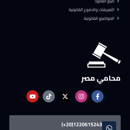
صيغ العقود
التعريفات والدفوع القانونية
المواضيع القانونية
محامي مصر
1220615243(20+)