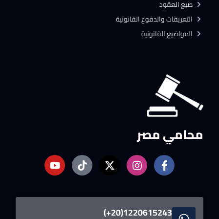
صيغ العقود
التعريفات والدفوع القانونية
المواضيع القانونية
محامي مصر
1220615243(20+)