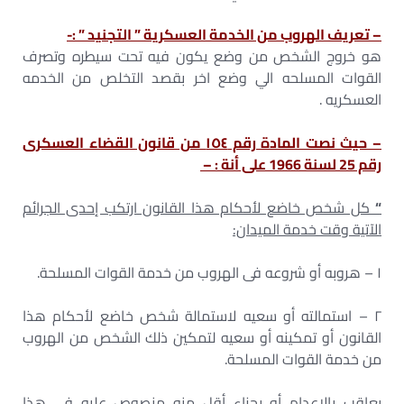
– تعريف الهروب من الخدمة العسكرية ” التجنيد ” :-
هو خروج الشخص من وضع يكون فيه تحت سيطره وتصرف
القوات المسلحه الي وضع اخر بقصد التخلص من الخدمه
العسكريه .
– حيث نصت المادة رقم ١٥٤ من قانون القضاء العسكرى
رقم 25 لسنة 1966 على أنة : –
“
كل شخص خاضع لأحكام هذا القانون ارتكب إحدى الجرائم
الآتية وقت خدمة الميدان:
١ – هروبه أو شروعه فى الهروب من خدمة القوات المسلحة.
٢ – استمالته أو سعيه لاستمالة شخص خاضع لأحكام هذا
القانون أو تمكينه أو سعيه لتمكين ذلك الشخص من الهروب
من خدمة القوات المسلحة.
يعاقب بالإعدام أو بجزاء أقل منه منصوص عليه فى هذا