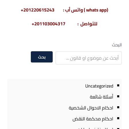
(whats app ) واتس أب : 201220615243+
للتواصل : 201103004317+
البحث
بحث
Uncategorized
أسئلة شائعة
احكام الاحوال الشخصية
احكام محكمة النقض