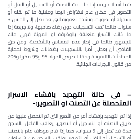
كما أنه لا جريمة إذا ما حدث التصنت أو التسجيل أو النقل أو
التصوير فى مكان عام لافتراض الرضا وعلانية ما تم نقله أو
تسجيله أو تصويره، وتشدد العقوبة التى قد تصل إلى الحبس 3
سنوات طالما تمت التسجيلات دون رضاء صاحبها، ولا جريمة إذا
ما كانت الأسرار متعلقة بالوظيفة او المهنة فهي ملك
للجمهور طالما فى إطار عدم المساس بالشخصية، ومن حق
القاضي أن يعطى أمرا بالتسجيلات بضمانات وشروط لحماية
المحادثات التليفونية وفقا لنصوص المواد 95 و95 مكررا و206
من قانون الإجراءات الجنائية.
– فى حالة التهديد بافشاء الاسرار
المتحصلة عن التصنت او التصوير:-
إذا تم التهديد بإفشاء أمر من الأمور التى تم التحصل عليها عن
طريق التصنت أو التسجيل أو التصوير، يعاقب الفاعل بالسجن
مدة قد تصل إلى 5 سنوات، كما إذا قام موظف عام بالتصنت
أو التسجيل أو النقل أو التصوير يعاقب بالسجن من 3 سنوات