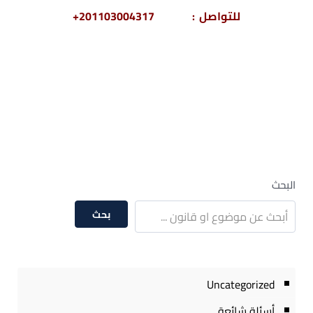
للتواصل : 201103004317+
حكم تسجيل المكالمات بدون إذن – تسجيل المكالمات بدون
علم صاحبها – تسجيل مكالمات الزوجة – هل يعتد بالتسجيل
الصوتي بدون إذن نيابة في القانون المصرى – أحكام نقض
في تسجيل المكالمات – إذن تسجيل المكالمات – حجية
التسجيل الصوتي في الإثبات الجنائي PDF – حكم نقض هام
في تسجيل المكالمات
البحث
بحث
Uncategorized
أسئلة شائعة