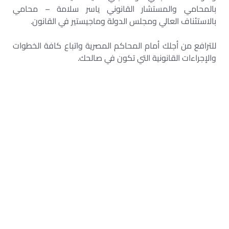
بالمحامي والمستشار القانوني ياسر سلامة – محامي
بالاستئناف العالي ومجلس الدولة وماجيستير في القانون.
للترافع من أجلك أمام المحاكم المصرية واتباع كافة الخطوات
والإجراءات القانونية التي تكون في صالحك.
– نص المادة 327 من قانون العقوبات المصري
– قانون العقوبات المصري
– نص المادة 326 من قانون العقوبات المصري
– المادة ٣٢٦ من قانون العقوبات
– عقوبة التهديد بالرسائل
– جريمة الابتزاز في القانون المصري
-أركان جريمة التهديد في القانون المصري
– عقوبة التهديد