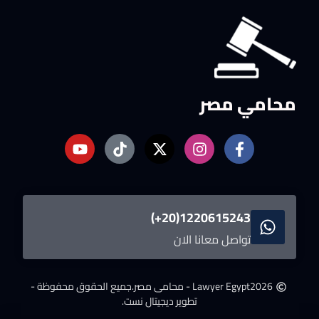
محامي مصر
1220615243(20+)
تواصل معانا الان
2026
Lawyer Egypt - محامى مصر.
جميع الحقوق محفوظة -
تطوير ديجيتال نست.