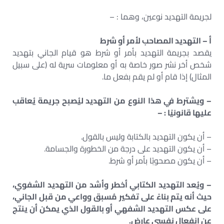
لجريمة التهديد نوعين، وهما : –
أ – التهديد المصاحب لأمر أو شرط
يقصد بجريمة التهديد بأمر أو شرط هو قيام الجاني بتهديد
شخص أخر نشر صور خاصة به أو معلومات سرية له (على سبيل
المثال) إذا قام أو لم يقم بفعل ما.
– ويشترط في هذا النوع من التهديد ليُصبح جريمة يُعاقب
عليها قانونيًا : –
– أن يكون التهديد بالكتابة وليس بالقول.
– أن يكون التهديد على درجة من الخطورة والجسامة.
– أن يكون مصحوبًا بأمر أو شرط.
– ويُعد التهديد الكتابي أخطر وأشد من التهديد الشفوي،
حيث أنه يتم بناءً على تفكير مُسبق وواعي من قبل الجاني،
على عكس التهديد الشفهي أو بالقول الذي يمكن أن ينتج
عن انفعال نفسي عارض.