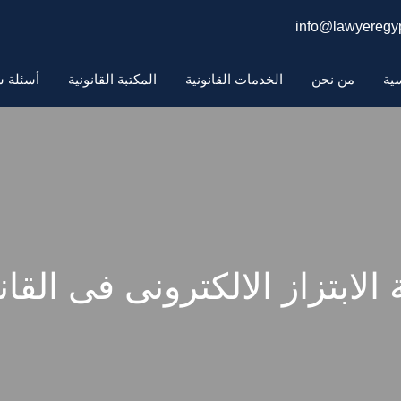
info@lawyeregyp
سية
من نحن
الخدمات القانونية
المكتبة القانونية
أسئلة ش
الابتزاز الالكترونى فى الق