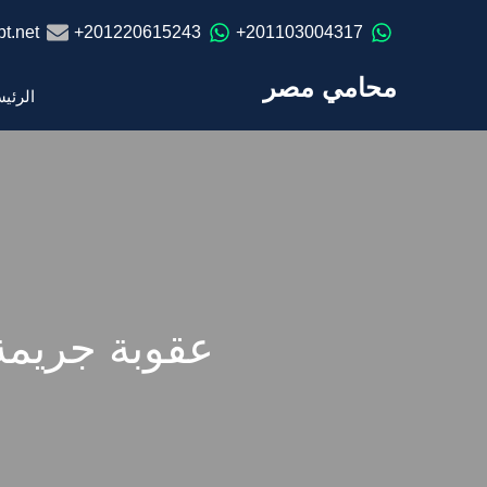
t.net
201220615243+
201103004317+
محامي مصر
الرئي
عقوبة جريمة 