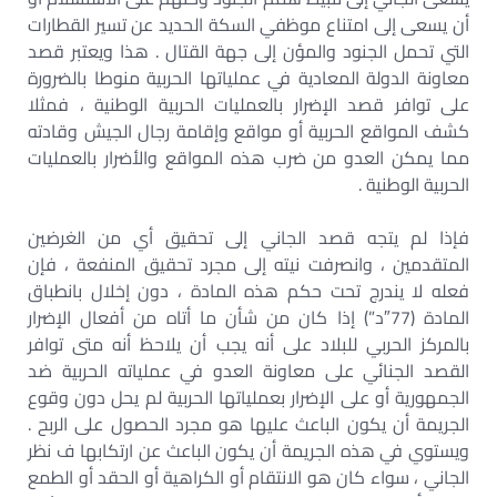
أن يسعى إلى امتناع موظفي السكة الحديد عن تسير القطارات
التي تحمل الجنود والمؤن إلى جهة القتال . هذا ويعتبر قصد
معاونة الدولة المعادية في عملياتها الحربية منوطا بالضرورة
على توافر قصد الإضرار بالعمليات الحربية الوطنية ، فمثلا
كشف المواقع الحربية أو مواقع وإقامة رجال الجيش وقادته
مما يمكن العدو من ضرب هذه المواقع والأضرار بالعمليات
الحربية الوطنية .
فإذا لم يتجه قصد الجاني إلى تحقيق أي من الغرضين
المتقدمين ، وانصرفت نيته إلى مجرد تحقيق المنفعة ، فإن
فعله لا يندرج تحت حكم هذه المادة ، دون إخلال بانطباق
المادة (77″د”) إذا كان من شأن ما أتاه من أفعال الإضرار
بالمركز الحربي للبلاد على أنه يجب أن يلاحظ أنه متى توافر
القصد الجنائي على معاونة العدو في عملياته الحربية ضد
الجمهورية أو على الإضرار بعملياتها الحربية لم يحل دون وقوع
الجريمة أن يكون الباعث عليها هو مجرد الحصول على الربح .
ويستوي في هذه الجريمة أن يكون الباعث عن ارتكابها ف نظر
الجاني ، سواء كان هو الانتقام أو الكراهية أو الحقد أو الطمع