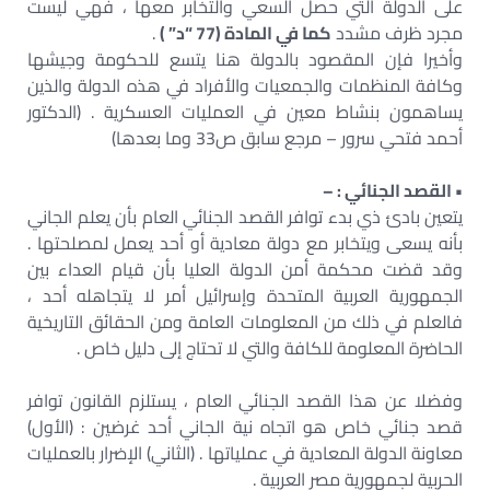
على الدولة التي حصل السعي والتخابر معها ، فهي ليست
مجرد ظرف مشدد
كما في المادة (77 “د” )
.
وأخيرا فإن المقصود بالدولة هنا يتسع للحكومة وجيشها
وكافة المنظمات والجمعيات والأفراد في هذه الدولة والذين
يساهمون بنشاط معين في العمليات العسكرية . (الدكتور
أحمد فتحي سرور – مرجع سابق ص33 وما بعدها)
• القصد الجنائي : –
يتعين بادئ ذي بدء توافر القصد الجنائي العام بأن يعلم الجاني
بأنه يسعى ويتخابر مع دولة معادية أو أحد يعمل لمصلحتها .
وقد قضت محكمة أمن الدولة العليا بأن قيام العداء بين
الجمهورية العربية المتحدة وإسرائيل أمر لا يتجاهله أحد ،
فالعلم في ذلك من المعلومات العامة ومن الحقائق التاريخية
الحاضرة المعلومة للكافة والتي لا تحتاج إلى دليل خاص .
وفضلا عن هذا القصد الجنائي العام ، يستلزم القانون توافر
قصد جنائي خاص هو اتجاه نية الجاني أحد غرضين : (الأول)
معاونة الدولة المعادية في عملياتها . (الثاني) الإضرار بالعمليات
الحربية لجمهورية مصر العربية .