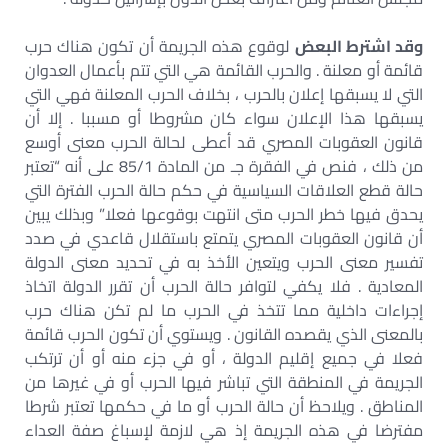
وقد اشترط البعض
لوقوع هذه الجريمة أن تكون هناك حرب
قائمة أو معلنة . والحرب القائمة هي التي تتم بأعمال العدوان
التي لا يسبقها إعلان بالحرب ، بخلاف الحرب المعلنة فهي التي
يسبقها هذا الإعلان سواء كان مشروطا أو مسببا . إلا أن
قانون العقوبات المصري قد أعطى لحالة الحرب معنى أوسع
من ذلك ، فنص في الفقرة جـ من المادة 85/1 على أنه “تعتبر
حالة قطع العلاقات السياسية في حكم حالة الحرب الفترة التي
يحدق فيها خطر الحرب متى انتهت بوقوعها فعلا” وبذلك يبين
أن قانون العقوبات المصري يتمتع باستقلال قاعدي في صدد
تفسير معنى الحرب ويتعين الأخذ به في تحديد معنى الدولة
المعادية . فلا يكفي لتوافر حالة الحرب أن تقرر الدولة اتخاذ
إجراءات داخلية مما تتخذ في الحرب ما لم تكن هناك حرب
بالمعنى الذي يقصده القانون . ويستوي أن تكون الحرب قائمة
فعلا في جميع إقليم الدولة ، أو في جزء منه أو أن ترتكب
الجريمة في المنطقة التي تباشر فيها الحرب أو في غيرها من
المناطق . ويلاحظ أن حالة الحرب أو ما في حكمها تعتبر شرطا
مفترضا في هذه الجريمة إذ هي لازمة لإسباغ صفة العداء