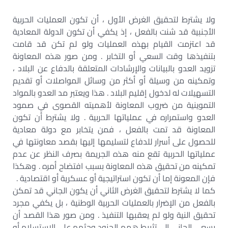
ولا يشترط لتحقيق الغرض الأول ، أن تكون العمليات الحربية
الأجنبية قد شنت بالفعل ، إذ يكفي أن تكون الدولة المعادية
قد اعتزمت القيام بهذه العمليات ولو لم تكن قد قامت
بتنفيذها وقت السعي أو التخابر . ومن صور هذه المعاونة
تزويد العدو بالبيانات والإرشادات المتعلقة بالدفاع عن البلاد ،
وتمكينه من وسيلة أو أكثر من وسائل المواصلات أو تقديم
التسهيلات له لدخول إقليم البلاد . هذا ويعتبر مد العدو بالمواد
التموينية من ضروب المعاونة لأهميته القصوى في صمود
العدو واستمراره في عملياتها الحربية . ولا يشترط أن تكون
المعاونة قد تمت بالفعل ، فمن يتخابر مع دولة معادية
للحصول على أسرار للدفاع لتسليمها إليها بقصد معاونتها في
عملياتها الحربية تقع منه هذه الجريمة بصرف النظر عن عدم
تمكينه من تحقيق هذه المعاونة بسبب افتضاح أمره . وهكذا
فإن المعونة إما أن تكون استراتيجية أو عسكرية أو اقتصادية .
كما لا يشترط لتحقيق الغرض الثاني أن يكون الجاني قد تمكن
بالفعل من الإضرار بالعمليات الحربية الوطنية ، بل يكفي مجرد
تحقيق النية ولو لم يعقبها التنفيذ . ومن صور هذا القصد أن
يسعى الجاني إلى تثبيط همم الجنود وحثهم على الاستسلام أو