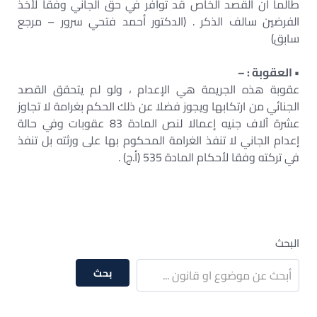
طالما أن القصد الخاص قد توافر في حق الجاني وفقا لأخذ
الفرضين سالف الذكر . (الدكتور أحمد فتحي سرور – مرجع
سابق)
• العقوبة : –
عقوبة هذه الجريمة هي الإعدام ، ولو لم يتحقق القصد
الجنائي من ارتكابها ويجوز فضلا عن ذلك الحكم بغرامة لا تجاوز
عشرة آلاف جنيه إعمالا لنص المادة 83 عقوبات وفي حالة
إعدام الجاني لا تنفذ الغرامة المحكوم بها على ورثته بل تنفذ
في تركته وفقا لأحكام المادة 535 (أ.ج) .
البحث
بحث