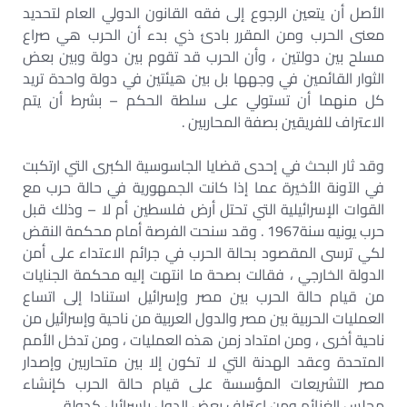
الأصل أن يتعين الرجوع إلى فقه القانون الدولي العام لتحديد
معنى الحرب ومن المقرر بادئ ذي بدء أن الحرب هي صراع
مسلح بين دولتين ، وأن الحرب قد تقوم بين دولة وبين بعض
الثوار القائمين في وجهها بل بين هيئتين في دولة واحدة تريد
كل منهما أن تستولي على سلطة الحكم – بشرط أن يتم
الاعتراف للفريقين بصفة المحاربين .
وقد ثار البحث في إحدى قضايا الجاسوسية الكبرى التي ارتكبت
في الآونة الأخيرة عما إذا كانت الجمهورية في حالة حرب مع
القوات الإسرائيلية التي تحتل أرض فلسطين أم لا – وذلك قبل
حرب يونيه سنة1967 . وقد سنحت الفرصة أمام محكمة النقض
لكي ترسى المقصود بحالة الحرب في جرائم الاعتداء على أمن
الدولة الخارجي ، فقالت بصحة ما انتهت إليه محكمة الجنايات
من قيام حالة الحرب بين مصر وإسرائيل استنادا إلى اتساع
العمليات الحربية بين مصر والدول العربية من ناحية وإسرائيل من
ناحية أخرى ، ومن امتداد زمن هذه العمليات ، ومن تدخل الأمم
المتحدة وعقد الهدنة التي لا تكون إلا بين متحاربين وإصدار
مصر التشريعات المؤسسة على قيام حالة الحرب كإنشاء
مجلس الغنائم ومن اعتراف بعض الدول بإسرائيل كدولة .