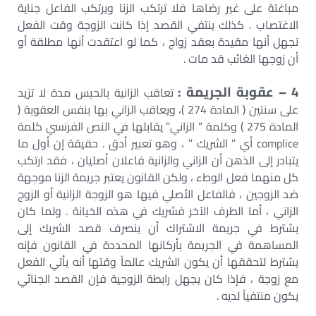
مباغتة على غير رضاها فلا ترتكب الزنا ويرتكب الفاعل جناية
الاغتصاب . كذلك ينتفي القصد إذا كانت الزوجة وقت الفعل
تجهل أنها مقيدة بعقد زواج ، كما لو اعتقدت أنها مطلقة أو
أن زوجها الغائب قد مات .
4 – عقوبة الجريمة :
تعاقب الزانية بالحبس مدة لا تزيد
على سنتين ( المادة 274 )، ويعاقب الزاني بها بنفس العقوبة (
المادة 275 ) وكلمة ” الزاني” يقابلها في النص الفرنسي كلمة
complice أي ” الشريك ” ، وهو تعبير أدق . حقيقة إن أول ما
يتبادر إلى الذهن أن الزاني والزانية فاعلان أصليان ، فقد ارتكب
كل منهما فعل الوطء ، ولكن القانون يعتبر جريمة الزنا موجهة
ضد الزوجين ، فالفاعل الأصلي فيها هو الزوجة الزانية أو الزوج
الزاني ، أما الطرف الآخر فشريك في هذه الخيانة . ولما كان
يشترط في جريمة الاشتراك أن ينصرف قصد الشريك إلى
المساهمة في الجريمة بأركانها المحددة في القانون فإنه
يشترط لتحققها أن يكون الشريك عالماً وقتها أنه يأتي الفعل
مع زوجة ، فإذا كان يجهل رابطة الزوجية فإن القصد الجنائي
يكون منتفياً لديه .