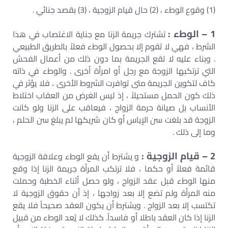
(1) وقوع الوطء ، (2) حال قيام الزوجية ، (3) بقصد جنائي .
1 – الوطء :
تشترك جريمة الزنا مع جناية الاغتصاب في هذا
الشرط ، فهي لا تقوم إلا بحصول الوطء فعلاً بالطريق الطبيعي
. وبناء عليه لا تقع الجريمة بما دون ذلك من أعمال الفحش
التي ترتكبها الزوجة مع رجل أو امرأة أخرى . والوطء في ذاته
كاف لتكوين الجريمة متى توافرت الشروط الأخرى ، فلا يؤثر في
ذلك كون الحمل مستحيلاً ، إذ ليس الغرض من العقاب اختلاط
الأنساب بل صيانة حرمة الزواج ، فيعاقب على الزنا ولو كانت
الزوجة قد بلغت سن الإياس أو كان شريكها لم يبلغ سن الحلم ،
وما إلى ذلك .
2 – قيام الزوجية :
و يشترط أن يقع الوطء وعلاقة الزوجية
قائمة فعلاً أو حكما ، فلا ترتكب المرأة جريمة الزنا إذا وقع
منها الوطء قبل عقد الزواج ، ولو حصل أثناء الخطبة وحملت
منه المرأة ولم تضع إلا بعد زواجها ، إذ أن حقوق الزوجية لا
تكتسب إلا بعد الزواج . ويشترط أن يكون العقد صحيحاً فلا يقع
الزنا إذا كان العقد باطلا أو فاسداً. كذلك لا يُعد الوطء من قبيل