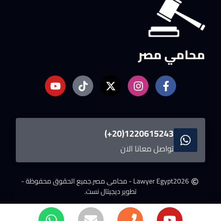
محامي مصر
1220615243(20+)
تواصل معانا الان
2026
Lawyer Egypt - محامى مصر.
جميع الحقوق محفوظة -
تطوير ديجيتال نست.