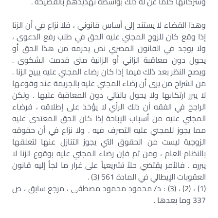
وشركائها كلما عن له ذلك بواسطة تهديدهم بالفضيحة .
وهذا القضاء لا يستند إلى أساس قانوني ، فلا نزاع في أن الزنا
إذا وقع كان للزوج المجني عليه الحق في طلب رفع الدعوى ،
ولا يوجد في القانون المصري نص يحرمه من هذا الحق أو
يحول دون معاقبة الزاني أو الزانية متى قدمت الشكوى .
ويصح النظر بعد ذلك فيما إذا كان رضاء المجني عليه يبيح الزنا .
من الشراح من يرى أن رضاء المجني عليه بالجريمة عند وقوعها
لا يبرر ارتكابها ولا يحول بالتالي دون المعاقبة عليها . ولكن
الراجح في الفقه أن ذلك الرأي لا يؤخذ على إطلاقه ، فرضاء
المجني عليه من أسباب الإباحة إذا كان الحق المعتدى عليه
مما يجوز للمجني عليه التصرف فيه . ولا نزاع في أن حقوقه
الزوجية ليست من الحقوق التي يجوز التنازل عنها لتعلقها
بالنظام العام ، ومن ثم فإن رضاء المجني عليه بوقوع الزنا لا
يبرره . فالأمر يقتضي حلاً تشريعياً على غرار ما لجأ إليه قانون
العقوبات الإيطالي في المادة 561 (3) .
(1) ، (2) ، (3) : د/ محمود محمود مصطفى ، مرجع سابق ، ص
337 وما بعدها .