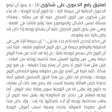
تعليق رفع الدعوى على شكوى
(2) : لا يجوز أن ترفع
الدعوى الجنائية في جريمة الزنا – زنا الزوج أو زنا الزوجة – إلا بناء
على شكوى من الزوج المجني عليه أو من يمثله . وهناك
مسألة تمس الشكل والموضوع معا وتثير نقاشا في الفقه ،
وهي هل يحق للزوج المجني عليه أن يشكو زوجته إذا كان قد
رضى بالزنا عند وقوعه.
في حكم لإحدى المحاكم جاء ما يلي : ” إن جريمة الزنا هي في
الحقيقة والواقع جريمة في حق الزوج المثلوم شرفه ، فإذا ثبت
أن الزوج كان يسمح لزوجته بالزنا ، بل إنه قد اتخذ من هذا الزواج
حرفة يبغي من ورائها العيش مما تكسبه زوجته من البغاء ،
فإن مثل هذا الزوج لا يصح أن يعتبر زوجاً حقيقة ، بل هو زوج
شكلاً ، لأنه فرط في أهم حق من حقوقه وهو اختصاص الزوج
بزوجته ، ومادام قد تنازل عن هذا الحق الأساسي المقرر أصلاً
لحفظ كيان العائلة وضبط النسب فلا يصح بعد ذلك أن يعترف
به كزوج ولا يبقى له من الزوجية سوى ورقة عقد الزواج . أما
زوجته فتعتبر في حكم غير المتزوجة ولا يقبل منه كزوج أن
يطلب محاكمة زوجته أو أحد شركائها إذا زنت ، وإلا كان هذا
الحق متروكا لأهوائه يتخذه وسيلة لسلب أموال الزوجة