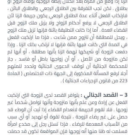
الزنا إذا وقع من المرأة بعد انحلال رابطة الزوجية بوفاة الزوج أو
بطلاق . لكن تجب التفرقة بين الطلاق الرجعي والطلاق البائن ،
فارتكاب الفعل أثناء عدة الطلاق الرجعي يكون جريمة الزنا لأن
الطلاق الرجعي لا يرفع أحكام الزواج ولا يزيل ملك الزوج قبل
انقضاء العدة . أما إذا كانت التطليقة بائنة فإنها تزيل ملك الزوج
، ويحل للمطلقة أن تتزوج ممن شاءت ، فإذا ما ارتكبت الفعل
في المدة التي كانت فيها بائنة فإنها لا ترتكب بذلك الزنا . وإذا
دفعت الزوجة أو شريكها تهمة الزنا بأنها مطلقة ، أو أنها لم
تكن متزوجة من الأصل ، أو أن زواجها باطل أو فاسد ، جاز
للمحكمة الجنائية أن توقف الدعوى الجنائية وتحدد للمتهم
أجلا لرفع المسألة المذكورة إلى الجهة ذات الاختصاص ( المادة
223 من قانون الإجراءات الجنائية ) .
3 – القصد الجنائي :
يتوافر القصد لدى الزوجة التي ارتكبت
الفعل عن إرادة وعن علم بأنها متزوجة وأنها تواصل شخصاً غير
زوجها . فلا تقوم الجريمة لانعدام القضاء إذا ثبت أن الوطء قد
حصل على غير رضاء الزوجة ، نتيجة لقوة أو تهديد أو أي سبب
من الأسباب المعدمة للرضاء . فإذا تسلل رجل إلى مخدع امرأة
فسلمت له ظنا منها أنه زوجها فإن المواقعة تكون قد حصلت