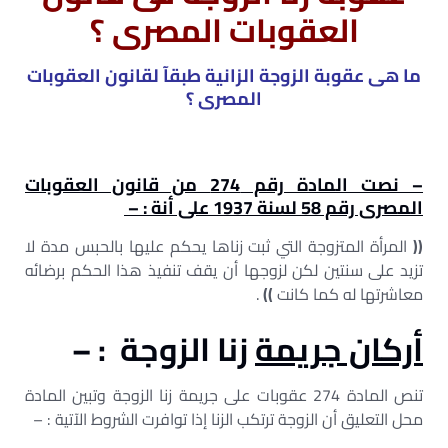
العقوبات المصرى ؟
ما هى عقوبة الزوجة الزانية طبقآ لقانون العقوبات
المصرى ؟
– نصت المادة رقم 274
من قانون العقوبات
المصرى رقم 58 لسنة 1937 على أنة : –
((
المرأة المتزوجة التي ثبت زناها يحكم عليها بالحبس مدة لا
تزيد على سنتين لكن لزوجها أن يقف تنفيذ هذا الحكم برضائه
معاشرتها له كما كانت
))
.
أركان جريمة
زنا الزوجة : –
تنص المادة 274 عقوبات على جريمة زنا الزوجة وتبين المادة
محل التعليق أن الزوجة ترتكب الزنا إذا توافرت الشروط الآتية : –