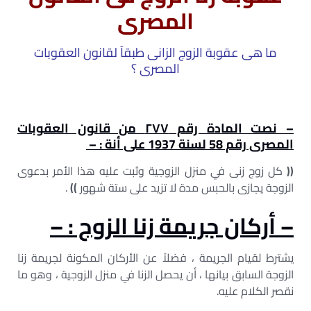
المصرى
ما هى عقوبة الزوج الزانى طبقآ لقانون العقوبات
المصرى ؟
– نصت المادة رقم ٢٧٧ من قانون العقوبات
المصرى رقم 58 لسنة 1937 على أنة : –
((
كل زوج زنى في منزل الزوجية وثبت عليه هذا الأمر بدعوى
الزوجة يجازى بالحبس مدة لا تزيد على ستة شهور
))
.
– أركان جريمة زنا الزوج : –
يشترط لقيام الجريمة ، فضلاً عن الأركان المكونة لجريمة زنا
الزوجة السابق بيانها ، أن يحصل الزنا في منزل الزوجية ، وهو ما
نقصر الكلام عليه.