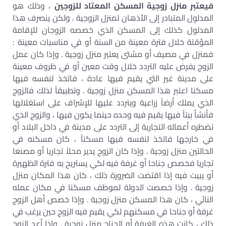
فيعتبر منزل زوجية المسكن المعتاد للزوجين
، وذلك هو
المدلول المتبادر إلى الأذهان لمنزل الزوجية . ولكن ينصرف هذا
المدلول كذلك إلى المسكن الذي خصصه الزوجان للإقامة
المؤقتة خلال فترة معينة من السنة أو في مناسبات معينة :
فمنزل في مصيف أو مشتى يعتبر منزل زوجية . وإذا كان عمل
الزوج يفرض عليه التردد خلال وقت معين أو في ظروف معينة
على مدينة غير التي يقيم فيها عادة ، فاتخذ لنفسه فيها
مسكنا اعتبر هذا المسكن منزل زوجية . وتطبيقاً لذلك فالزوج
الذي يملك أرضاً زراعية ويتردد عليها للإشراف على استغلالها
فأنشأ بيتاً فيها يقيم فيه وحده حينما يكون فيها ، والزوج الذي
تضطره أعماله التجارية إلى التردد على مدينة في داخل البلاد أو
في خارجها فاتخذ لنفسه فيها مسكناً ، كان مسكنه في
الحالتين منزل زوجية . وإذا كان الزوج يدير محلاً تجاريا أو مصنعا
تجاريا فخصص جناحا أو غرفة فيه لكي يستريح به فترة الظهيرة
أو يبيت فيه إذا اقتضت الضرورة ذلك ، كان هذا المكان منزل
زوجية . وإذا خصصت الدولة لموظف مسكنا في مكان عمله
النائي ، كان هذا المسكن منزل زوجية . وإذا خصص أهل الزوج
غرفة أو جناحا في مسكنهم لكي يقيم فيه الزوج حين يرغب في
ذلك ، كانت هذه الغرفة أو الجناح منزل زوجية . وإذا أعد الزوج