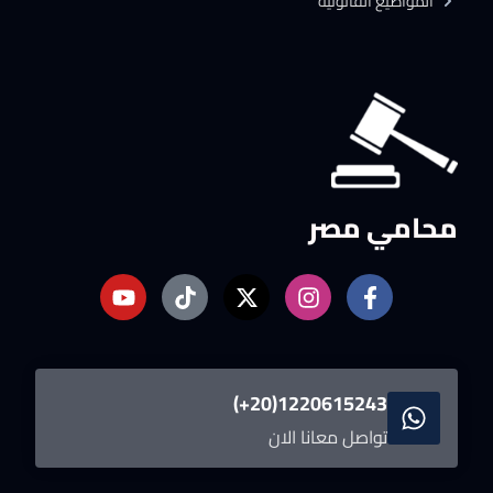
المواضيع القانونية
محامي مصر
1220615243(20+)
تواصل معانا الان