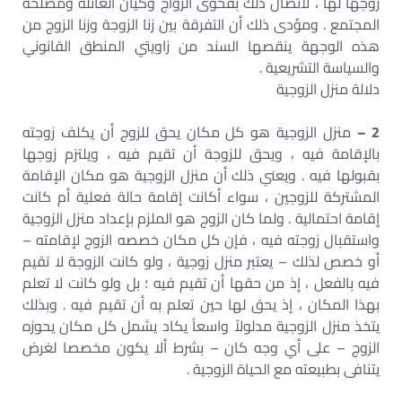
زوجها لها ، لاتصال ذلك بفحوى الزواج وكيان العائلة ومصلحة
المجتمع . ومؤدى ذلك أن التفرقة بين زنا الزوجة وزنا الزوج من
هذه الوجهة ينقصها السند من زاويتي المنطق القانوني
والسياسة التشريعية .
دلالة منزل الزوجية
2 –
منزل الزوجية هو كل مكان يحق للزوج أن يكلف زوجته
بالإقامة فيه ، ويحق للزوجة أن تقيم فيه ، ويلتزم زوجها
بقبولها فيه . ويعني ذلك أن منزل الزوجية هو مكان الإقامة
المشتركة للزوجين ، سواء أكانت إقامة حالة فعلية أم كانت
إقامة احتمالية . ولما كان الزوج هو الملزم بإعداد منزل الزوجية
واستقبال زوجته فيه ، فإن كل مكان خصصه الزوج لإقامته –
أو خصص لذلك – يعتبر منزل زوجية ، ولو كانت الزوجة لا تقيم
فيه بالفعل ، إذ من حقها أن تقيم فيه ؛ بل ولو كانت لا تعلم
بهذا المكان ، إذ يحق لها حين تعلم به أن تقيم فيه . وبذلك
يتخذ منزل الزوجية مدلولاً واسعاً يكاد يشمل كل مكان يحوزه
الزوج – على أي وجه كان – بشرط ألا يكون مخصصا لغرض
يتنافى بطبيعته مع الحياة الزوجية .