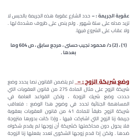
عقوبة الجريمة : –
حدد الشارع عقوبة هذه الجريمة بالحبس لا
تزيد مدته على ستة شهور . ولم ينص على ظروف مشددة لها .
ولا عقاب على الشروع فيها.
(1) ، (2) د/ محمود نجيب حسنى ، مرجع سابق ، ص 604 وما
بعدها .
وضع شريكة الزوج : –
لم يتضمن القانون نصا يحدد وضع
شريكة الزوج على مثال المادة 275 من قانون العقوبات التي
حددت وضع شريك الزوجة ، ولكن القواعد العامة في
المساهمة الجنائية تحدد في وضوح هذا الوضع : فتعاقب
شريكة الزوج طبقاً للمادة 41 من قانون العقوبات بعقوبة
جريمة زنا الزوج التي اشتركت فيها ، وإذا كانت بدورها متزوجة
فلا يحول دون محاكمتها كشريكة أن زوجها لم يقدم شكواه
ضدها . ولكن إذا قدم زوجها الشكوى تعدد بفعلها زنا الزوجة