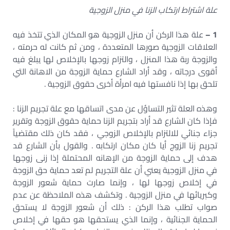
علة اشتراط ارتكاب الزنا في منزل الزوجية
1 –
علة هذا الركن أن منزل الزوجية هو المكان الذي تتخذ فيه
العلاقات الزوجية صورها المتعددة ، ومن ثم كانت له حرمته ،
والزوجة ربة هذا المنزل ، والتزام زوجها بالإخلاص لها يبلغ فيه
أقوى درجاته ، وقد أراد الشارع حماية الزوجة من الاهانة التي
تلحق بها إذا نافستها فيه امرأة أخرى حقوق الزوجية .
وهذه العلة تثير التساؤل عن مدى اتساقها مع علة تجريم الزنا :
فإذا كان الشارع قد أراد بتجريم الزنا حماية حقوق الزوجة وتقرير
جزاء جنائي للالتزام بالإخلاص الزوجي ، فقد كان ذلك مقتضياً
تجريم زنا الزوج أيا كان مكان ارتكابه . والقول بأن الشارع قد
هدف إلى حماية الزوجة من الإهانه المحتملة إذا زنى زوجها
في منزل الزوجية يعني أن علة التجريم لم تعد حماية حق الزوجة
في إخلاص زوجها لها ، وإنما صارت حماية شعور الزوجة
وكبريائها في منزل الزوجية . وتكشف هذه الملاحظة عن عدم
صواب تطلب هذا الركن : ذلك أن شعور الزوجة لا يستحق
الحماية الجنائية ، وإنما الذي يستحقها هو حقها في إخلاص