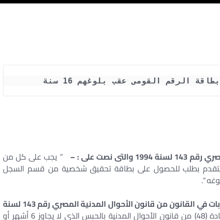
قة الرقم القومى عقب بلوغهم 16 سنة
” يجب على كل من
ية أن يتقدم بطلب للحصول على بطاقة تحقيق شخصية من قسم السجل
– نصت المادة (68) من الفصل العاشر من باب العقوبات في القانون من قانون الأحوال المدنية المصري رقم 143 لسنة
” يعاقب مخالف أحكام المادة (48) من قانون الأحوال المدنية بالحبس الذي لا يجاوز 6 أشهر أو