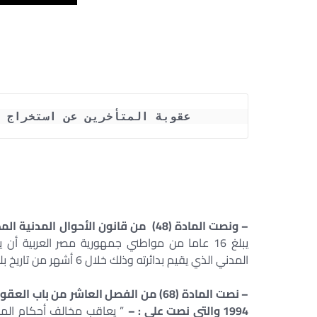
عقوبة المتأخرين عن استخراج بطا
– ونصت المادة (48) من قانون الأحوال المدنية المصري رقم 143 لسنة 1994 والتى نصت على : –
يبلغ 16 عاما من مواطني جمهورية مصر العرب
المدني الذي يقيم بدائرته وذلك خلال 6 أشهر من تاريخ بلوغه “.
1994 والتى نصت على : –