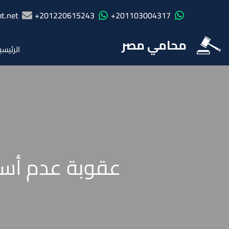
t.net
201220615243+
201103004317+
محامي مصر
الرئيسي
عقوبة عدم أست