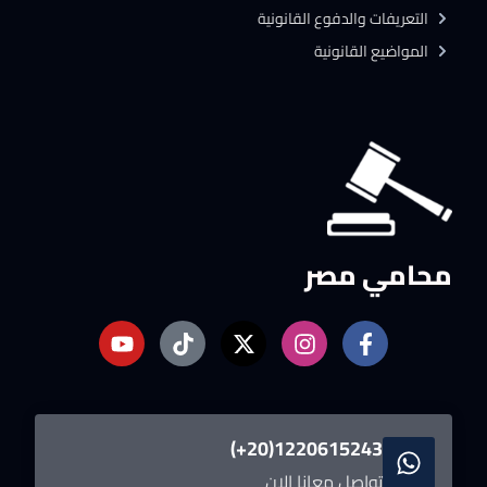
التعريفات والدفوع القانونية
المواضيع القانونية
محامي مصر
1220615243(20+)
تواصل معانا الان