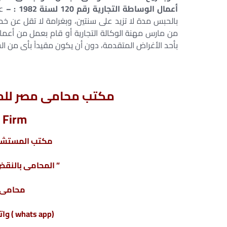
أعمال الوساطة التجارية رقم 120 لسنة 1982 : –
عل
بالحبس مدة لا تزيد على سنتين، وبغرامة لا تقل عن خم
من مارس مهنة الوكالة التجارية أو قام بعمل من أعمال ا
بأحد الأغراض المتقدمة، دون أن يكون مقيداً بأى من السجلين المشار 
مكتب محامى مصر للمح
 Firm
مكتب المستشار
” المحامى بالنقض 
محامى ق
(whats app ) واتس أب : 201220615243+