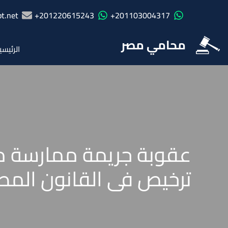
t.net
201220615243+
201103004317+
محامي مصر
الرئيسي
عقوبة جريمة ممارسة مه
ترخيص فى القانون الم