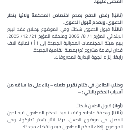
المدعى عليها.
(ثانيًا) رفض الدفع بعدم اختصاص المحكمة ولائيا بنظر
الدعوي، وبعدم قبول الدعوى.
(ثالثًا)
قبول الدعوى شكلاً، وفي الموضوع ببطلان عقد البيع
الابتدائي المؤرخ 1/ 8/ 2005 وملحقه المؤرخ 21/ 12/ 2005،
ببيع هيئة المجتمعات العمرانية الجديدة إلى ( أ ) ثمانية آلاف
فدان لإقامة مشروع (م) بمدينة القاهرة الجديدة.
رابعًا:
إلزام الجهة الإدارية المصروفات.
وطلب الطاعن في ختام تقرير طعنه – بناء على ما ساقه من
أسباب الحكم بالآتي : –
(أولاً)
قبول الطعن شكلاً.
(ثانيًا)
وبصفة عاجله: وقف تنفيذ الحكم المطعون فيه لحين
الفصل في موضوع الطعن، درءًا لآثار يتعذر تداركها، وفي
الموضوع: إلغاء الحكم المطعون فيه والقضاء مجددًا: