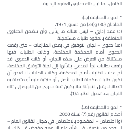
الكامل، بما في ذلك دعاوى العقود الإدارية.
* المواد المطبقة (جـ):
المادتان (30) و(33) من دستور 1971.
(د) عقد إداري – ليس هناك ما يتأبى وأن تتضمن الدعاوى
المتعلقة بالعقود طلبات مستعجلة.
(هـ) دعوى – لجان التوفيق في بعض المنازعات – متى رفعت
الدعوى أمام المحكمة المختصة، وكانت الطلبات فيها
مستثناة من العرض على هذه اللجان، أو كانت الدعوى قد
رفعت بطلبات لجأ المدعي بشأنها إلى لجنة التوفيق المختصة،
ثم عدلت الطلبات أمام المحكمة، وكانت الطلبات لا تعدو أن
تكون طلبات مكملة للطلب الأصلي أو مترتبة عليه أو متصلة به
اتصالا لا يقبل التجزئة؛ فلا يكون ثمة جدوى من اللجوء إلى تلك
اللجان بعد تعديل الطلبات(1).
* المواد المطبقة (هـ):
أحكام القانون رقم (7) لسنة 2000.
(و) اختصاص – المقصود بالاختصاص في مجال القانون العام –
لا يوجد من يتصرف في شأن عام إلا وهو مفوض في ذلك، لا