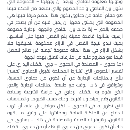
وكونها معلومة للقاضي ويبعد أن يجهلها – الخصومة التي
تكون بين القاضي وأحد الخصوم والتي تمنعه من الحكم فيما
هو مقام أمامه من دعاوى يكون هذا الخصم طرفا فيها هي
الخصومة التي يخشى معها أن يميل قلبه عن أن يصدع في
حكمه بالحق – إذا كانت بين القاضي والجهة الإدارية خصومة
أرسيت بشأنها قاعدة معينة يتم الفصل فيها على أساسها،
بحيث تبدو نتيجة الفصل في النزاع محكومة بتطبيقها فلا
يشكل النزاع في هذا الحالة خصومة تجعله غير صالح للفصل
فيما هو مطروح عليه من منازعات تتعلق بهذه الجهة.
(جـ) دعوى – المصلحة في الدعوى – جري القضاء الإداري على
تفسير النصوص التي تشترط المصلحة لقبول الدعاوى تفسيرا
ينأى بالمنازعات الإدارية عن أن تكون من دعاوى الحسبة،
ويتوافق في ذات الوقت مع طبيعة المنازعات الإدارية والدور
الذي يقوم به القضاء الإداري في حراسة الشرعية وسيادة
القانون بغير إفراط ولا تفريط، وذلك حسب الظروف والملابسات
التي تظهر له في الدعوى – لكل مواطن بل عليه أن يُهب
للدفاع عن الملكية العامة وحمايتها على وفق ما يقرره
القانون، وتتوفر له الصفة والمصلحة في ذلك – يستوي في
ذلك أن تكون الدعوى من دعاوى الإلغاء أو من دعاوى القضاء