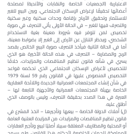
الاعتبارية (الجمعيات الخاصة والنقابات والأندية) لمصلحة
أعضائها تحقيقًا لإغراض الإسكان الاجتماعي، وبين البيع للغير
للاستثمار وتحقيق الأرباح بإقامة وحدات سكنية وغير سكنية
والتصرف فيها للغير – في الحالة الأولى يأتي التصرف في صورة
تخصيص لمن تتوفر فيه شروط معينة بغية الاستخدام
الشخصي، ويحظر التنازل عن الأرض إلى الغير إلا بضوابط معينة،
أما في الحالة الثانية فيأخذ التصرف صورة البيع الخالص بقصد
الربح والمضاربة – التصرف في هذه الحالة الأخيرة هو الذي
يسري في شأنه قانون تنظيم المناقصات والمزايدات، خلافًا
للتخصيص لأغراض الإسكان الاجتماعي الذي تحكمه قواعد
التخصيص المنصوص عليها في القانون رقم 59 لسنة 1979
في شأن إنشاء المجتمعات العمرانية الجديدة واللائحة العقارية
الخاصة بهيئة المجتمعات العمرانية والأجهزة التابعة لها –
العبرة في هذا الصدد بحقيقة التصرف، وليس بالوصف الذي
أطلق عليه.
(ل) أملاك الدولة الخاصة – بيعها وتأجيرها – اتخذ المشرع في
قانون تنظيم المناقصات والمزايدات من المزايدة العلنية العامة
أو المحلية والمظاريف المغلقة سبيلا أصليًا لبيع وتأجير العقارات
المملوكة للجهات الخاضعة لأحكام هذا القانون، ولم يسمح