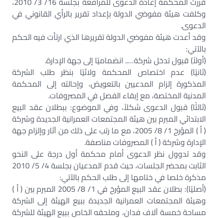
قررت المحكمة إعادة الدعوى للمرافعة بجلسة 16/ 3/ 2010،
وكلفت هيئة مفوضي الدولة بإعداد تقرير بالرأي القانوني في
الدعوى.
وقد أعدت هيئة مفوضي الدولة تقريرها الذي ارتأت فيه الحكم
بالآتي:
(أولاً) قبول تدخل شركة….. انضماميًا إلى جهة الإدارة.
(ثانيًا) عدم اختصاص المحكمة ولائيًا بنظر طلب الشركة
المذكورة إلزام المدعيين بالتعويض، وإحالته إلى المحكمة
المدنية المختصة، مع إبقاء الفصل في المصروفات.
(ثالثًا) قبول الدعوى شكلاً، وفي الموضوع: ببطلان عقد البيع
الابتدائي المبرم بين هيئة المجتمعات العمرانية الجديدة وشركة
( أ ) المؤرخ 1/ 8/ 2005، مع ما رتب على ذلك من آثار وإلزام جهة
الإدارة وشركة ( أ ) المصروفات مناصفة.
وقد تدوول نظر الدعوى أمام محكمة أول درجة على النحو
الثابت بمحضر الجلسات، حيث قدم المدعيان بجلسة 4/ 5/ 2010
مذكرة خلصا في ختامها إلى طلب الحكم بالآتي:
(أصليًا): بطلان عقد البيع المؤرخ في 1/ 8/ 2005 المبرم بين ( أ )
وهيئة المجتمعات العمرانية الجديدة ببيع الهيئة إلى الشركة
مساحة خمسة آلاف فدان، وملحقه الخاص ببيع الهيئة للشركة