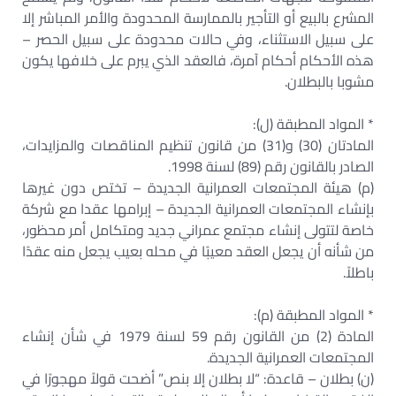
المشرع بالبيع أو التأجير بالممارسة المحدودة والأمر المباشر إلا
على سبيل الاستثناء، وفي حالات محدودة على سبيل الحصر –
هذه الأحكام أحكام آمرة، فالعقد الذي يبرم على خلافها يكون
مشوبا بالبطلان.
* المواد المطبقة (ل):
المادتان (30) و(31) من قانون تنظيم المناقصات والمزايدات،
الصادر بالقانون رقم (89) لسنة 1998.
(م) هيئة المجتمعات العمرانية الجديدة – تختص دون غيرها
بإنشاء المجتمعات العمرانية الجديدة – إبرامها عقدا مع شركة
خاصة لتتولى إنشاء مجتمع عمراني جديد ومتكامل أمر محظور،
من شأنه أن يجعل العقد معيبًا في محله بعيب يجعل منه عقدًا
باطلاً.
* المواد المطبقة (م):
المادة (2) من القانون رقم 59 لسنة 1979 في شأن إنشاء
المجتمعات العمرانية الجديدة.
(ن) بطلان – قاعدة: “لا بطلان إلا بنص” أضحت قولاً مهجورًا في