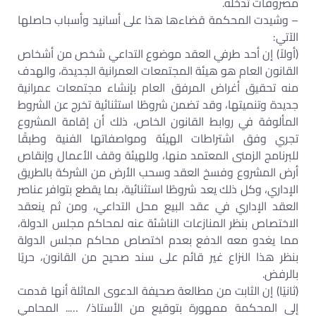
مصروفات تدخله.
– وشيدت المحكمة قضاءها هذا على أسانيد وأسباب حاصلها
الآتي:
(أولاً) إن أحد طرفي العقد موضوع التداعي شخص من أشخاص
القانون العام هو هيئة المجتمعات العمرانية الجديدة، والهدف
منه تحقيق أغراض المرفق العام بإنشاء مجتمعات عمرانية
جديدة وتنميتها، وقد تضمن شروطًا استثنائية تخرج عن الشروط
المألوفة في روابط القانون الخاص، ذلك أن إقامة المشروع
تجري وفق اشتراطات الهيئة ومواصفاتها الفنية وطبقًا
للبرنامج الزمنى المعتمد منها، وللهيئة وقف الأعمال وإنقاص
أرض المشروع وفسخ العقد وسحب الأرض من الشركة بالطريق
الإداري، وكل ذلك يعد شروطًا استثنائية، بما يقطع بتوافر عناصر
العقد الإداري في عقد البيع محل التداعي، ومن ثم ينعقد
الاختصاص بنظر المنازعات الناشئة عنه لمحاكم مجلس الدولة،
مما يغدو معه الدفع بعدم اختصاص محاكم مجلس الدولة
بنظر هذا النزاع غير قائم على سند صحيح من القانون، حريًا
بالرفض.
(ثانيًا) إن الثابت من مطالعة صحيفة الدعوى الماثلة أنها قدمت
إلى المحكمة ممهورة بتوقيع من الأستاذ/ ….. المحامي