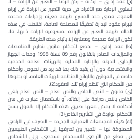
(ح) عقد إداري – أركانه – ركن الرضا – التعبير عن الإرادة – لا
تستوي الإدارة مع الأفراد في حرية التعبير عن الإرادة في إبرام
العقود، فمتى حدد المشرع طريقة معينة وإجراءات محددة
لإبرام عقود الإدارة تحقيقًا للمصلحة العامة، اختلطت في هذه
الحالة طريقة التعبير عن الإرادة بمشروعية الإرادة ذاتها، فلا
تكون الإرادة صحيحة ومعتبرة إلا باتباع هذه الطريقة.
(ط) عقد إداري – تخضع لأحكام قانون تنظيم المناقصات
والمزايدات الصادر بالقانون رقم 89 لسنة 1998 وحدات الجهاز
الإداري للدولة والإدارة المحلية والهيئات العامة الخدمية
والاقتصادية، دون أن يقيد ذلك بما قد يرد من نصوص وأحكام
خاصة في القوانين واللوائح المنظمة للهيئات العامة، أو بخلوها
من الأحكام التي تنظم إبرام تلك العقود(2).
(ي) قانون – النص الخاص والنص العام – النص العام يلغي
الخاص بالنص صراحة على إلغائه، أو باستعمال عبارات في سن
أحكامه لا يمكن معها تطبيق هذه الأحكام إلا بالقول بنسخ
الأحكام الواردة في التشريع الخاص(3).
(ك) هيئة المجتمعات العمرانية الجديدة – التصرف في الأراضي
المملوكة لها – التمييز بين تصرفها إلى الأشخاص الطبيعيين
في قطع من الأراضي للاستخدام الشخصي، وإلى الأشخاص