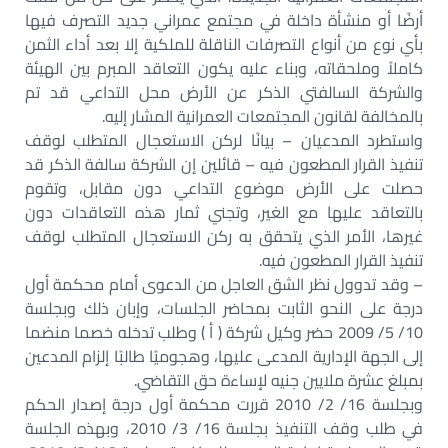
أرضًا أو منشأة داخلة في مجتمع عمراني جديد التصرف فيها
بأي نوع من أنواع التصرفات الناقلة للملكية إلا بعد أداء الثمن
كاملاً وملحقاته، وبناء عليه يكون التعاقد المبرم بين الهيئة
والشركة السالفتي الذكر عن الأرض محل التداعي قد تم
بالمخالفة لقانون المجتمعات العمرانية المشار إليه.
واستطرد المدعيان – بيانًا لركن الاستعجال المتطلب لوقف
تنفيذ القرار المطعون فيه – قائلين إن الشركة سالفة الذكر قد
حصلت على الأرض موضوع التداعي دون مقابل، وتقوم
بالتعاقد عليها مع الغير، وتجني ثمار هذه التعاقدات دون
غيرها، الأمر الذي يتحقق به ركن الاستعجال المتطلب لوقف
تنفيذ القرار المطعون فيه.
– وقد تدوول نظر الشق العاجل من الدعوى أمام محكمة أول
درجة على النحو الثابت بمحاضر الجلسات، وإبان ذلك وبجلسة
10/ 5/ 2009 حضر وكيل شركة ( أ ) وطلب تدخله خصما منضما
إلى الجهة الإدارية المدعى عليها، وهجوميًا طالبًا إلزام المدعين
بمبلغ عشرة ملايين جنيه لإساءة حق التقاضي.
وبجلسة 16/ 2/ 2010 قررت محكمة أول درجة إصدار الحكم
في طلب وقف التنفيذ بجلسة 16/ 3/ 2010، وبهذه الجلسة