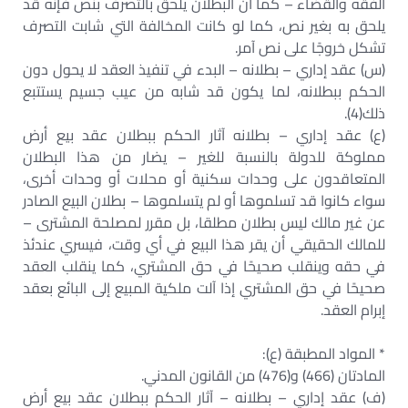
الفقه والقضاء – كما أن البطلان يلحق بالتصرف بنص فإنه قد
يلحق به بغير نص، كما لو كانت المخالفة التي شابت التصرف
تشكل خروجًا على نص آمر.
(س) عقد إداري – بطلانه – البدء في تنفيذ العقد لا يحول دون
الحكم ببطلانه، لما يكون قد شابه من عيب جسيم يستتبع
ذلك(4).
(ع) عقد إداري – بطلانه آثار الحكم ببطلان عقد بيع أرض
مملوكة للدولة بالنسبة للغير – يضار من هذا البطلان
المتعاقدون على وحدات سكنية أو محلات أو وحدات أخرى،
سواء كانوا قد تسلموها أو لم يتسلموها – بطلان البيع الصادر
عن غير مالك ليس بطلان مطلقا، بل مقرر لمصلحة المشترى –
للمالك الحقيقي أن يقر هذا البيع في أي وقت، فيسري عندئذ
في حقه وينقلب صحيحًا في حق المشتري، كما ينقلب العقد
صحيحًا في حق المشتري إذا آلت ملكية المبيع إلى البائع بعقد
إبرام العقد.
* المواد المطبقة (ع):
المادتان (466) و(476) من القانون المدني.
(ف) عقد إداري – بطلانه – آثار الحكم ببطلان عقد بيع أرض