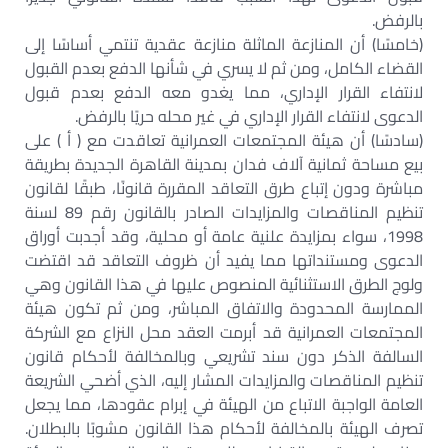
بالرفض.
(خامسًا) أن المنازعة الماثلة منازعة عقدية تنتمي أساسًا إلى
القضاء الكامل، ومن ثم لا يسري في شأنها الدفع بعدم القبول
لانتفاء القرار الإداري، مما يغدو معه الدفع بعدم قبول
الدعوى لانتفاء القرار الإداري في غير محله حريًا بالرفض.
(سادسًا) أن هيئة المجتمعات العمرانية تعاقدت مع ( أ ) على
بيع مساحة ثمانية آلاف فدان بمدينة القاهرة الجديدة بطريقة
مباشرة ودون إتباع طرق التعاقد المقررة قانونًا، طبقًا لقانون
تنظيم المناقصات والمزايدات الصادر بالقانون رقم 89 لسنة
1998، سواء بمزايدة علنية عامة أو محلية، وقد أجدبت أوراق
الدعوى ومستنداتها مما يفيد أن ظروف التعاقد قد اقتضت
ولوج الطرق الاستثنائية المنصوص عليها في هذا القانون وهي
الممارسة المحدودة والاتفاق المباشر، ومن ثم تكون هيئة
المجتمعات العمرانية قد أبرمت العقد محل النزاع مع الشركة
السالفة الذكر دون سند تشريعي وبالمخالفة لأحكام قانون
تنظيم المناقصات والمزايدات المشار إليه، الذي أضحي الشريعة
العامة الواجبة الاتباع من الهيئة في إبرام عقودها، مما يجعل
تصرف الهيئة بالمخالفة لأحكام هذا القانون مشوبًا بالبطلان.