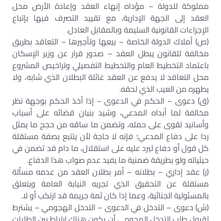
مملوكة للدولة – مؤداه إنهاء العقد وإعادة الأرض محل
العقد إلى الجهة الإدارية، مع تقييد التصرف فيها بإتباع
الإجراءات القانونية السليمة وبالمقابل العادل.
(ص) أملاك الدولة الخاصة – بيعها وتأجيرها – التعاقد بطريق
مخالفة للقانون يبطل العقد – صدور قرار عن وزير الإسكان
باعتماد التخطيط العام والتخطيط التفصيلي وتراخيص المشروع
محل التعاقد لا يدفع عن العقد غائلة البطلان الذي شابه، ولا
يطهره من العيب الذي لحقه.
(ق) دعوى – الحكم في الدعوى – إذا أخذ الحكم بوجهة نظر
مخالفة لما أبداه المدعي، وشيد بنيان قضائه على أسباب
وأسانيد تقوى على حمله، وتضمن ما ساقه من حجج ما يمثل
ردا على دفاع المدعي؛ فإنه لا حاجة لأن يتتبع بصفة مستقلة
كل قول أو دفاع ليرد عليه على استقلال، ما دام قد تضمن في
حيثياته ولو بطريقة ضمنية ما يفيد عدم صواب هذا الدفاع.
(ر) عقد إداري – بطلانه – أمر بطلان العقد من عدمه مسألة
مستقلة عن التحقيق الذي تجريه النيابة العامة ويتعلق
بالمسئولية الجنائية، وعما إذا كان ثمة جريمة قد ارتكب أو لا.
(ش) دعوى – التدخل في الدعوى – التدخل الهجومي – يشترط
لقبول طلب التدخل الهجومي أن يكون هناك ارتباط بين الطلبات