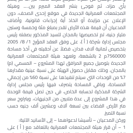
بأي مزاد، ثم فوجئ بنشر العقد المبرم بين….. وهيئة
المجتمعات العمرانية الجديدة في موقع إحدى الصحف، دون
الإعلان عن مزايدة أو اتخاذ أية إجراءات قانونية، وأضاف
المدعيان أن قيمة هذه الأرض تقدر بمبلغ مئة وخمسة وستين
مليار جنيه، تم تخصيصها بالمجان للسيد المذكور بصفته رئيس
مجلس إدارة شركة ( أ )، على وفق العقد المؤرخ 1/ 8/ 2005
بتخصيص ثمانية آلاف فدان، فضلاً عن أحقيته في أخذ مساحة
7560000م 2 بالشفعة، وتعهد هيئة المجتمعات العمرانية
الجديدة بتوصيل جميع المرافق لهذا المشروع – المسمي (م)
بالمجان، وذلك مقابل حصول الهيئة على نسبة عينية مقدارها
7% من الوحدات التي سيتم تنفيذها على نسبة 60% من إجمالي
المساحة، وباقي المساحة يتصرف فيها رئيس مجلس إدارة
الشركة المذكرة لحسابه الخاص، في حين تصل قيمة الوحدة
في هذا المشروع إلى عدة ملايين من الجنيهات، ويتراوح سعر
متر الأرض الفضاء بين تسعة آلاف وعشرين ألف جنيه حسب
نسبة التميز.
وركن المدعيان – تأسيسًا لدعواهما – إلى الأسانيد الآتية:
1 – أن قرار هيئة المجتمعات العمرانية بالتعاقد مع ( أ ) على