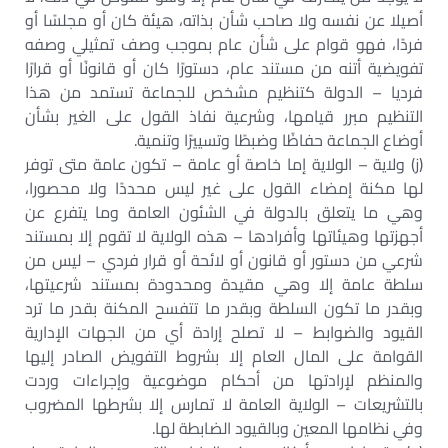
أصيلا عن نفسه ولا صاحب شأن بذاته، هيئة كان أو مجلسًا أو
فردًا، فهو قوام على شأن عام بموجب وصف تمثيلي وصفه
تفويضية أتنه من مستند عام، دستورًا كان أو قانونًا أو قرارًا
فرديا – الدولة كتنظيم مشخص للجماعة تستمد من هذا
التنظيم مبرر قيامها، وشرعية نفاذ القول على الغير بشأن
أوضاع الجماعة حفاظًا وضبطًا وتسييرًا وتنمية.
(ز) ولاية – الولاية إما خاصة أو عامة – تكون عامة متى توفر
لها مكنة إمضاء القول على غير ليس محددًا ولا محصورا،
وهي ما يتعلق بالدولة في الشئون العامة وما يتفرع عن
أجهزتها وهيئاتها وأفرادها – هذه الولاية لا تقوم إلا بمستند
شرعي من دستور أو قانون أو لائحة أو قرار فردي – ليس من
سلطة عامة إلا وهي مقيدة ومحدودة بمستند شرعيتها،
وبقدر ما تكون السلطة وبقدر ما تتفسح المكنة بقدر ما ترد
القيود والضوابط – لا تصلح إرادة أي من الجهات الإدارية
القوامة على المال العام إلا بشروط التفويض الصادر إليها
والمنظم لإرادتها من أحكام موضوعية وإجراءات وردت
بالتشريعات – الولاية العامة لا تمارس إلا بشرطها المضروب
وفي نظامها المعين وبالقيود الضابطة لها.