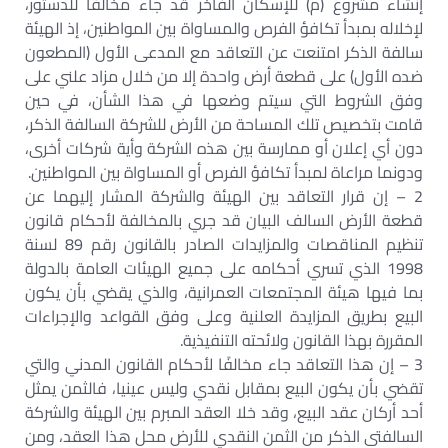
إنشاء مشروع (م) للإسكان الفاخر قد جاء مخالفًا للدستور،
لإخلاله بمبدأ تكافؤ الفرص والمساواة بين المواطنين، إذ الهيئة
سالفة الذكر امتنعت عن التعاقد مع المدعى الأول (المطعون
ضده الأول) على قطعة أرض واحدة إلا من خلال مزاد علني على
وفق الشروط التي سيتم وضعها في هذا الشأن، في حين
قامت بتخصيص تلك المساحة من الأرض للشركة السالفة الذكر،
دون أي إعلان أو ممارسة بين هذه الشركة وأية شركات أخرى،
ودونما مراعاة لمبدأ تكافؤ الفرص أو المساواة بين المواطنين.
2 – إن قرار التعاقد بين الهيئة والشركة المشار إليهما عن
قطعة الأرض السالف البيان قد جري بالمخالفة لأحكام قانون
تنظيم المناقصات والمزايدات الصادر بالقانون رقم 89 لسنة
1998 الذي تسري أحكامه على جميع الهيئات العامة بالدولة
بما فيها هيئة المجتمعات العمرانية، والذي يقضي بأن يكون
البيع بطريق المزايدة العلنية وعلى وفق القواعد والإجراءات
المقررة بهذا القانون ولائحته التنفيذية.
3 – إن هذا التعاقد جاء مخالفًا لأحكام القانون المدني والتي
تقضي بأن يكون البيع بمقابل نقدي وليس عينيا، فالثمن يمثل
أحد أركان عقد البيع، وقد خلا العقد المبرم بين الهيئة والشركة
السالفتى الذكر من الثمن النقدي للأرض محل هذا العقد، ومن