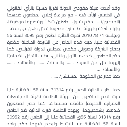
وقد أعدت هيئة مفوضي الدولة تقريرًا مسببًا بالرأي القانوني
في الطعنين ارتأت فيه – مع مراعاة إعلان المطعون ضدهما
(المدعيين) – الحكم بقبول الطعنين شكلاً ورفضهما موضوعًا،
وإلزام شركة والهيئة الطاعنتين مصروفات كل طعن على حدة.
وبجلسة 1/ 8/ 2010 نظرت الدائرة الطعن رقم 3095 لسنة 56
القضائية عليا، حيث قدم الحاضر عن الشركة الطاعنة مذكرة
بدفاع الشركة وصورتي حكمين لمجلس الدولة الفرنسي، كما
حضر المطعون ضدهما الأول والثاني، وطلب التدخل انضماميًا
إليهما كل من السيد/ …… والأستاذ/ …… والأستاذ/ …….
والأستاذ/ …..
كما حضر عن الحكومة المستشار/ ……
كما نظرت الدائرة الطعن رقم 31314 لسنة 56 القضائية عليا
حيث قدم الحاضرون عن الهيئة الطاعنة (هيئة المجتمعات
العمرانية الجديدة) حافظة مستندات، كما حضر المطعون
ضدهما بشخصيهما، وبهذه الجلسة قررت الدائرة ضم الطعن
رقم 31314 لسنة 56ق القضائية عليا إلى الطعن رقم 30952
لسنة 56 القضائية عليا للارتباط وليصدر فيهما حكم واحد