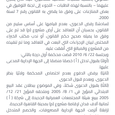
عليهما – بالنسبة لهذه الطلبات – اللجوء إلى لجنة التوفيق في
بعض المنازعات على وفق ما يقضي به القانون رقم 7 لسنة
2000.
(سادسًا) رفض الدعوى، بعدم قيامها على أساس سليم من
القانون، بحسبان أن التعاقد على أرض مشروع (م) قد تم على
وفق ما يميله صحيح حكم القانون، أو ندب مكتب الخبراء
المختص لبيان الإجراءات التي اتبعت في التعاقد وما تم تنفيذه
من المشروع والمبالغ التي أنفقت عليه.
وبجلسة 22/ 6/ 2010 قضت محكمة أول درجة بالآتي:
(أولاً) بقبول تدخل ( أ ) خصمًا منضمًا إلى الجهة الإدارية المدعى
عليها.
(ثانيًا) برفض الدفوع بعدم اختصاص المحكمة ولائيًا بنظر
الدعوى، وبعدم قبول الدعوى.
(ثالثًا) بقبول الدعوى شكلاً، وفي الموضوع ببطلان عقد البيع
الابتدائي المؤرخ في 1/ 8/ 2005 وملحقه المؤرخ 21/ 12/
2005 ببيع هيئة المجتمعات العمرانية الجديدة إلى شركة ( أ )
ثمانية آلاف فدان لإقامة مشروع (م) بمدينة القاهرة الجديدة.
(رابعًا) ألزمت الجهة الإدارية المصروفات، والخصم المتدخل