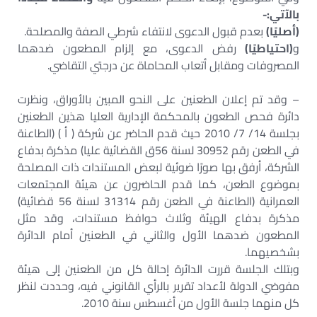
بالآتي:-
(أصليًا)
بعدم قبول الدعوى لانتفاء شرطي الصفة والمصلحة.
و
(احتياطيًا)
رفض الدعوى، مع إلزام المطعون ضدهما
المصروفات ومقابل أتعاب المحاماة عن درجتي التقاضي.
– وقد تم إعلان الطعنين على النحو المبين بالأوراق، ونظرت
دائرة فحص الطعون بالمحكمة الإدارية العليا هذين الطعنين
بجلسة 14/ 7/ 2010 حيث قدم الحاضر عن شركة ( أ ) (الطاعنة
في الطعن رقم 30952 لسنة 56ق القضائية عليا) مذكرة بدفاع
الشركة، أرفق بها صورًا ضوئية لبعض المستندات ذات المصلحة
بموضوع الطعن، كما قدم الحاضرون عن هيئة المجتمعات
العمرانية (الطاعنة في الطعن رقم 31314 لسنة 56 قضائية)
مذكرة بدفاع الهيئة وثلاث حوافظ مستندات، وقد مثل
المطعون ضدهما الأول والثاني في الطعنين أمام الدائرة
بشخصيهما.
وبتلك الجلسة قررت الدائرة إحالة كل من الطعنين إلى هيئة
مفوضي الدولة لأعداد تقرير بالرأي القانوني فيه، وحددت لنظر
كل منهما جلسة الأول من أغسطس سنة 2010.