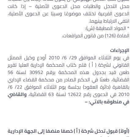
محل التدخل والطلبات محل الدعوى الأصلية – إذا كانت
الدعوى الفرعية تختلف موضوعًا وسببًا عن الدعوى الأصلية،
انتفي الارتباط بينهما.
* المواد المطبقة (ش):
المادة (126) من قانون المرافعات.
الإجراءات
في يوم الثلاثاء الموافق 29/ 6/ 2010 أودع وكيل الممثل
القانوني لشركة ( أ ) قلم كتاب المحكمة الإدارية العليا تقرير
طعن قيد بجدول هذه المحكمة برقم 30952 لسنة 56
القضائية، طعنًا في الحكم الصادر من محكمة القضاء الإداري
بالقاهرة (دائرة العقود) بجلسة يوم الثلاثاء الموافق 22/ 6/
2010 في الدعوى رقم 12622 لسنة 63 القضائية،
والقاضي
في منطوقه بالاتي: –
(أولاً) قبول تدخل شركة ( أ ) خصمًا منضمًا إلى الجهة الإدارية