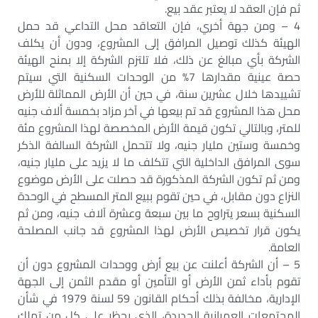
ثم فإن العقد لا يعتبر عقد بيع.
4 – ومن جهة أخري، فإن التعاقد محل التداعي قد حمل
الهيئة كذلك توصيل المرافق إلى المشروع، ودون أن يكلف
الشركة بأي مبالغ عن ذلك، فلا تلتزم الشركة إلا بمنح الهيئة
حصة عينية مقدارها 7% من الوحدات السكنية التي سيتم
تشييدها خلال عشرين سنة، في حين أن الأرض المماثلة للأرض
محل هذا المشروع قد تم بيعها في آخر مزاد بخمسة ألاف جنيه
للمتر، وبالتالي تكون قيمة الأرض المخصصة لهذا المشروع مئة
وخمسة وستين مليار جنيه، ولا تتحمل الشركة السالفة الذكر
سوى المرافق الداخلية التي تتكلف ما لا يزيد على مليار جنيه،
ومن ثم تكون الشركة المذكورة قد حصلت على الأرض موضوع
النزاع دون مقابل، في حين تقوم ببيع المتر المسطح في الوحدة
السكنية بسعر يتراوح ما بين سبعة وعشرة آلاف جنيه، ومن ثم
يكون قرار تخصيص الأرض لهذا المشروع قد جانب المصلحة
العامة.
5 – أن الشركة أعلنت عن بيع أرض ووحدات المشروع دون أن
تقوم بأداء ثمن الأرض أو التأمين أو مقدم الثمن إلى الجهة
الإدارية، مخالفة بذلك أحكام القانون 59 لسنة 1979 في شأن
المجتمعات العمرانية الجديدة، الذي يحظر على كل من تملك