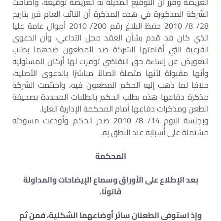
العريضة وقرر أن التوقيع المذيلة به العريضة توقيعه، وأضافت
الشركة المذكورة في هذه المذكرة أن النائب العام قرر بتاريخ
28/ 8/ 2010 حفظ البلاغ رقم 200/ 2010 أموال عامة عليا
الذي كان قد قدم بشأن العقد محل التداعي، وأن الدعوى
الفرعية التي أقامتها الشركة ضد المطعون ضدهما بطلب
التعويض عن إساءة حق التقاضي توفرت لها أركان المسئولية
وأنها مقبولة لأنها متصلة اتصالاً مباشرًا بالدعوى الأصلية،
خلافا لما ذهب إليه الحكم المطعون فيه، واختتمت الشركة
مذكرة دفاعها هذه بطلب الحكم بالطلبات المحددة بصحيفة
الطعن ومذكرات دفاعها أمام المحكمة الإدارية العليا.
وبجلسة اليوم 14/ 8/ 2010 صدر الحكم وأودعت مسودته
مشتملة على أسبابه عند النطق به.
المحكمة
بعد الإطلاع على الأوراق وسماع الإيضاحات والمداولة
قانونًا.
وإذ استوفى الطعنان سائر أوضاعهما الشكلية، فمن ثم