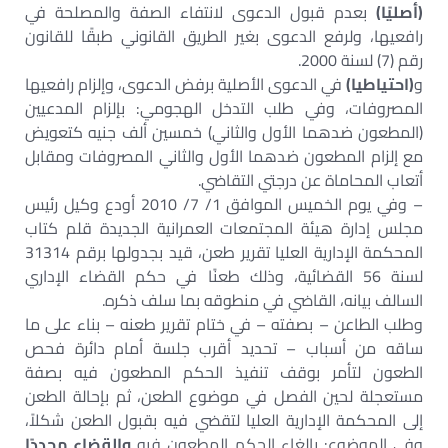
(أصليًا)
بعدم قبول الدعوى لانتفاء الصفة والمصلحة في
رافعيها، ولرفع الدعوى بغير الطريق القانوني طبقًا للقانون
رقم (7) لسنة 2000.
و
(احتياطيا)
في الدعوى الأصلية برفض الدعوى، وإلزام رافعيها
المصروفات، وفي طلب التدخل الهجومي: بإلزام المدعيين
(المطعون ضدهما الأول والثاني) خمسين ألف جنيه كتعويض
مع إلزام المطعون ضدهما الأول والثاني المصروفات ومقابل
أتعاب المحاماة عن درجتي التقاضي.
– وفي يوم الخميس الموافق 1/ 7/ 2010 أودع وكيل رئيس
مجلس إدارة هيئة المجتمعات العمرانية الجديدة قلم كتاب
المحكمة الإدارية العليا تقرير طعن، قيد بجدولها برقم 31314
لسنة 56 القضائية، وذلك طعنًا في حكم القضاء الإداري
السالف بيانه، القاضي في منطوقه بما سلف ذكره.
وطلب الطاعن – بصفته – في ختام تقرير طعنه – بناء على ما
ساقه من أسباب – تحديد أقرب جلسة أمام دائرة فحص
الطعون لتأمر بوقف تنفيذ الحكم المطعون فيه بصفة
مستعجلة لحين الفصل في موضوع الطعن، ثم بإحالة الطعن
إلى المحكمة الإدارية العليا لتقضي فيه بقبول الطعن شكلاً،
وفي الموضوع: بإلغاء الحكم المطعون فيه
والقضاء مجددًا