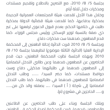
بجلسة 5/ 8/ 2010، مع التصريح بالاطلاع وتقديم مستندات
ومذكرات خلال ثلاثة أيام.
وخلال هذا الأجل تقدمت هيئة المجتمعات العمرانية الجديدة
بمذكرة بدفاعها، كما تقدمت هيئة قضائية الدولة بمذكرة
طلبت في ختامها الحكم: بعدم قبول الدعوى لرفعها على غير
ذي صفة بالنسبة لوزير الإسكان ورئيس مجلس الوزراء. كما
قدم المطعون ضدهما ست مذكرات دفاع.
وبجلسة 5/ 8/ 2010 قررت الدائرة إحالة الطعنين إلى المحكمة
الإدارية العليا (الدائرة الثالثة موضوع) لنظرهما بجلسة 10/ 8/
2010 وبهذه الجلسة نظرت المحكمة الطعنين، حيث قدم
الحاضرون عن المطعون ضدهما وعن طالبي التدخل انضماميًا
إلى المطعون ضدهما في طلباتهما مذكرتي دفاع وست
حوافظ مستندات، كما حضر السيد/ ……. وطلب التدخل
انضماميًا للمطعون ضدهما في طلباتهما، كما طلب التدخل
انضماميًا إلى شركة ( أ ) السيد/ ….. بصفته والد كل من……
و…… الحاجزين في مشروع (م).
وبتلك الجلسة وبناء على طلب الحاضرين عن الطاعنين
والمطعون ضدهما، قررت المحكمة إصدار الحكم في الطعنين