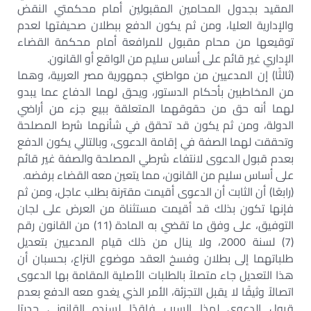
المقيد بجدول المحامين المقبولين أمام محكمتي النقض
والإدارية العليا، ومن ثم يكون الدفع ببطلان صحيفتها لعدم
توقيعها من محام مقبول للمرافعة أمام محكمة القضاء
الإداري غير قائم على أساس سليم من الواقع أو القانون.
(ثالثًا) إن المدعيين من مواطني جمهورية مصر العربية، وهما
من المخاطبين بأحكام الدستور، ويحق لهما الدفاع عما يبدو
لهما أنه حق من حقوقهما المتعلقة ببيع جزء من أراضي
الدولة، ومن ثم يكون قد تحقق في شأنهما شرط المصلحة
وتحققت لهما الصفة في إقامة الدعوى، وبالتالي يكون الدفع
بعدم قبول الدعوى لانتفاء شرطي المصلحة والصفة غير قائم
على أساس سليم من القانون، مما يتعين معه القضاء برفضه.
(رابعًا) أن الثابت أن الدعوى أقيمت مقترنة بطلب عاجل، ومن ثم
فإنها تكون بذلك قد أقيمت مستثناة من العرض على لجان
التوفيق، على وفق ما تقضي به المادة (11) من القانون رقم
(7) لسنة 2000، ولا ينال من ذلك قيام المدعيين بتعديل
طلباتهما إلى بطلان وفسخ العقد موضوع النزاع، بحسبان أن
هذا التعديل جاء متصلاً بالطلبات الأصلية المقامة بها الدعوى
اتصالاً وثيقًا لا يقبل التجزئة، الأمر الذي يغدو معه الدفع بعدم
قبول الدعوى لهذا السبب فاقدًا لسنده القانوني جديرًا