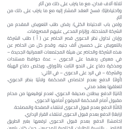
ثلاثة آلاف فدان، مع ما يترتب على ذلك من آثار.
و(احتياطيًا): فسخ العقد المشار إليه مع ما يترتب على ذلك من
آثار.
و(من باب الاحتياط الكلي): رفض طلب التعويض المقدم من
الشركة المتدخلة، وإلزام المدعى عليهم المصروفات.
وإبان تداول نظر الدعوى قصر الحاضر عن ( أ ) طلب الشركة
بالتعويض على خمسين ألف جنيه، وقدم كل من الحاضر عن
هذه الشركة والحاضر عن هيئة المجتمعات العمرانية الجديدة –
في معرض ردهما على الدعوى – عدة حوافظ مستندات
ومذكرة دفاع على النحو الثابت بالأوراق، ويخلص دفاع الهيئة
والشركة – في الرد على الدعوى – في الأتي:
(أولاً) الدفع بعدم اختصاص المحكمة ولائيًا بنظر الدعوي،
لتعلقها بعقد مدني.
(ثانيًا) الدفع ببطلان صحيفة الدعوي، لعدم توقيعها من محام
مقبول أمام المحكمة المرفوع أمامها الدعوى.
(ثالثًا) الدفع بعدم قبول الدعوى لانتفاء الصفحة والمصلحة.
(رابعًا) الدفع بعدم قبول الدعوى لانتفاء القرار الإداري.
(خامسًا) الدفع بعدم قبول الدعوى لرفعها بغير الطريق
القانوني بالنسبة للطلبات الختامية للمدعيين، حيث كان يتعين