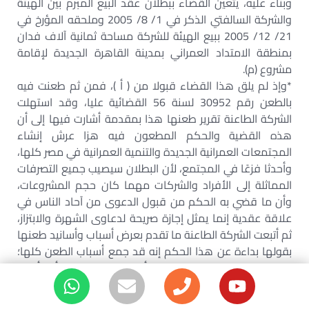
وبناء عليه، يتعين القضاء ببطلان عقد البيع المبرم بين الهيئة
والشركة السالفتي الذكر في 1/ 8/ 2005 وملحقه المؤرخ في
21/ 12/ 2005 ببيع الهيئة للشركة مساحة ثمانية آلاف فدان
بمنطقة الامتداد العمراني بمدينة القاهرة الجديدة لإقامة
مشروع (م).
*وإذ لم يلق هذا القضاء قبولا من ( أ )، فمن ثم طعنت فيه
بالطعن رقم 30952 لسنة 56 القضائية عليا، وقد استهلت
الشركة الطاعنة تقرير طعنها هذا بمقدمة أشارت فيها إلى أن
هذه القضية والحكم المطعون فيه هزا عرش إنشاء
المجتمعات العمرانية الجديدة والتنمية العمرانية في مصر كلها،
وأحدثا فزعًا في المجتمع، لأن البطلان سيصيب جميع التصرفات
المماثلة إلى الأفراد والشركات مهما كان حجم المشروعات،
وأن ما قضي به الحكم من قبول الدعوى من آحاد الناس في
علاقة عقدية إنما يمثل إجازة صريحة لدعاوى الشهرة والابتزاز،
ثم أتبعت الشركة الطاعنة ما تقدم بعرض أسباب وأسانيد طعنها
بقولها بداءة عن هذا الحكم إنه قد جمع أسباب الطعن كلها؛
إذ خالف الحكم المطعون فيه أحكام القانون … وأخطأ في
تطبيقه وتفسيره، كما جمع صور الفساد في الاستدلال،
والإخلال بحق الدفاع”.