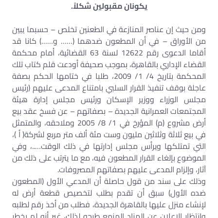
يكونان مقبولين شكلاً.
ومن حيث إن عناصر المنازعة في الطعنين تخلص – حسبما يبين
من الأوراق – في أن المطعون ضدهما (…… و……) كانا قد
أقاما الدعوى رقم 12622 لسنة 63 القضائية، أمام محكمة
القضاء الإداري بالقاهرة، بموجب صحيفة أودعت قلم كتاب تلك
المحكمة بتاريخ 4/ 1/ 2009، طلبا في ختامها الحكم بصفة
عاجلة بوقف تنفيذ القرار السلبي بامتناع المدعى عليهم (رئيس
مجلس الوزراء ووزير الإسكان ورئيس مجلس إدارة هيئة
المجتمعات العمرانية الجديدة – بصفاتهم – عن فسخ عقد بيع
أرض مشروع (م) المؤرخ في 1/ 8/ 2005 وملاحقه، والمتمثل
في بيع ثلاثة وثلاثين مليون وست مئة ألف متر مربع لشركة( أ )،
التي تمتلكها ويرأس مجلس إدارتها في ذلك الوقت…..، وفي
الموضوع بإلغاء القرار المطعون فيه، مع ما يترتب على ذلك من
آثار، وإلزام المدعى عليهم بصفاتهم المصروفات.
وذلك على سند من قول حاصلة أن المدعي الأول (المطعون
ضده الأول) سبق أن تقدم بطلب لتخصيص قطعة أرض له
لإنشاء منزل عليها بالقاهرة الجديدة، فطلب من أخذ رقم لطلبه
وانتظار الإعلان عن المزاد المزمع طرحه لذلك، غير أنه لم يخطر