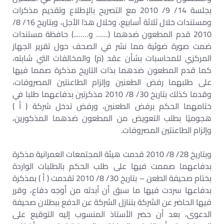
بجلسة 14/ 9/ 2010 مع التصريح بالإطلاع وتقديم مذكرات
ومستندات خلال ثلاثة أسابيع، وخلال هذا الأجل، وبتاريخ 16/ 8/
2010 قدم المطعون ضدهما (…… و……..) حافظة مستندات
ضمت صورة ضوئية مما نشر في الصحف حول تقرير الجهاز
المركزي للمحاسبات بشأن عقد (م) والمخالفات التي شابته،
كما قدم المطعون ضدهما بذات التاريخ مذكرة صمما فيها
على طلبهما رفض الطعنين وإلزام الطاعنتين المصروفات،
وقدما كذلك بتاريخ 30/ 8/ 2010 مذكرتين بدفاعهما طلبا في
ختامهما الحكم برفض الطعنين، ورفض تدخل شركة ( أ )
هجوميًا بطلب التعويض من المطعون ضدهما المذكورين،
وإلزام الطاعنتين المصروفات.
وبتاريخ 28/ 8/ 2010 قدمت هيئة المجتمعات العمرانية مذكرة
بدفاعهما صممت فيها على طلب الحكم بالطلبات الواردة
بختام صحيفة الطعن – بتاريخ 30/ 8/ 2010 تقدمت ( أ ) بمذكرة
بدفاعها سردت فيها ما سبق أن أبدته من أوجه دفاع، وقرر
فيها الحاضر عن الشركة بتنازل الشركة عن الدفع ببطلان صحيفة
الدعوى، بعد أن حضر الأستاذ المنسوب إليه التوقيع على